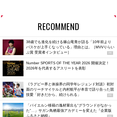
RECOMMEND
38歳でも進化を続ける篠山竜青が語る「10年前より
バスケが上手くなっている」理由とは。［MVVりらい
ぶ賞 受賞者インタビュー］
PR
Number SPORTS OF THE YEAR 2026 開催決定！
2026年を代表するアスリートを表彰
《ラグビー界と体操界の同学年レジェンド対談》初対
面のリーチマイケルと内村航平が本音で語り合った競
技愛「好きだから、続けられる」
PR
「バイエルン移籍の逸材輩出も“グラウンドがなかっ
た”…」サガン鳥栖最強アカデミーを変えた『企業版
ふるさと納税』
PR