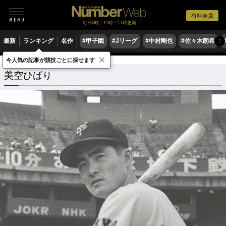
有料会員
毎日6時・11時・17時更新
最新
ランキング
名作
#甲子園
#Jリーグ
#中村剛也
#佐々木朗希
〉
×
今人気の記事が競技ごとに探せます
美空ひばり
関連記事
美空ひばり