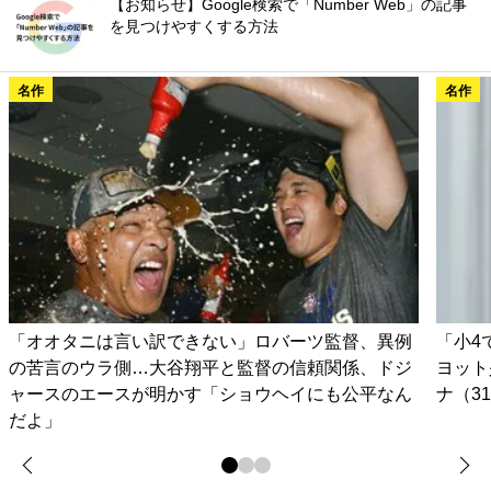
【お知らせ】Google検索で「Number Web」の記事
を見つけやすくする方法
名作
名作
「オオタニは言い訳できない」ロバーツ監督、異例
「小4
の苦言のウラ側…大谷翔平と監督の信頼関係、ドジ
ヨット
ャースのエースが明かす「ショウヘイにも公平なん
ナ（3
だよ」