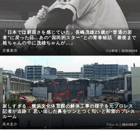
「日本では窮屈さを感じていた」長嶋茂雄25歳が“普通の若
者”に戻った日…あの“国民的スター”との青春秘話「最後まで
裕ちゃんの中に茂雄ちゃんが…」
安藤嘉浩
2025/06/04
プロ野球
寂しすぎる…横浜文化体育館の解体工事の様子を元プロレス
記者が追跡！ 思い出した鼻をツンとつく匂いと和室のプレス
ルーム
高木圭介
2021/05/27
プロレス