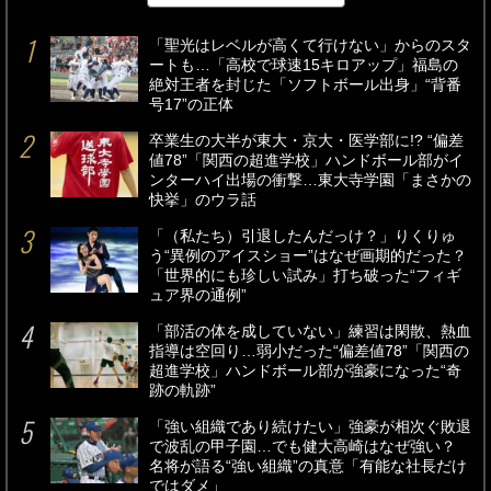
「聖光はレベルが高くて行けない」からのスタ
ートも…「高校で球速15キロアップ」福島の
絶対王者を封じた「ソフトボール出身」“背番
号17”の正体
卒業生の大半が東大・京大・医学部に!? “偏差
値78”「関西の超進学校」ハンドボール部がイ
ンターハイ出場の衝撃…東大寺学園「まさかの
快挙」のウラ話
「（私たち）引退したんだっけ？」りくりゅ
う“異例のアイスショー”はなぜ画期的だった？
「世界的にも珍しい試み」打ち破った“フィギ
ュア界の通例”
「部活の体を成していない」練習は閑散、熱血
指導は空回り…弱小だった“偏差値78”「関西の
超進学校」ハンドボール部が強豪になった“奇
跡の軌跡”
「強い組織であり続けたい」強豪が相次ぐ敗退
で波乱の甲子園…でも健大高崎はなぜ強い？
名将が語る“強い組織”の真意「有能な社長だけ
ではダメ」