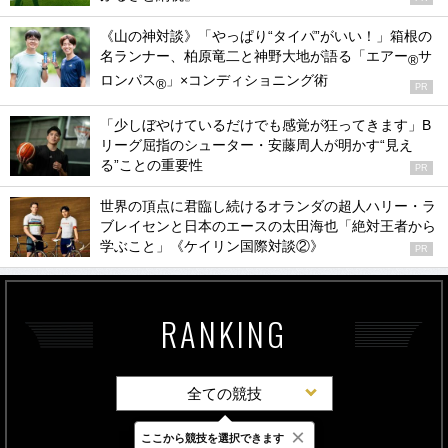
《山の神対談》「やっぱり“タイパ”がいい！」箱根の
名ランナー、柏原竜二と神野大地が語る「エアー
サ
®
ロンパス
」×コンディショニング術
®
PR
「少しぼやけているだけでも感覚が狂ってきます」B
リーグ屈指のシューター・安藤周人が明かす“見え
る”ことの重要性
PR
世界の頂点に君臨し続けるオランダの超人ハリー・ラ
ブレイセンと日本のエースの太田海也「絶対王者から
学ぶこと」《ケイリン国際対談②》
PR
RANKING
全ての競技
×
ここから競技を選択できます
最新
24時間
週間