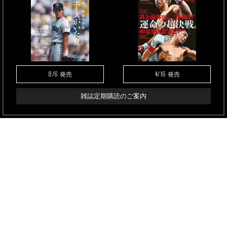
8/6
4/16
発売
発売
雑誌定期購読のご案内