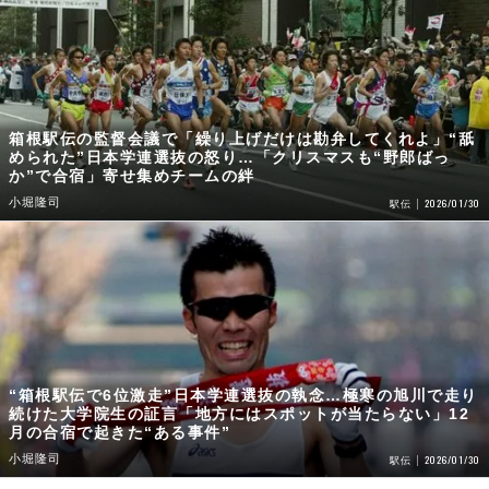
箱根駅伝の監督会議で「繰り上げだけは勘弁してくれよ」“舐
められた”日本学連選抜の怒り…「クリスマスも“野郎ばっ
か”で合宿」寄せ集めチームの絆
小堀隆司
2026/01/30
駅伝
“箱根駅伝で6位激走”日本学連選抜の執念…極寒の旭川で走り
続けた大学院生の証言「地方にはスポットが当たらない」12
月の合宿で起きた“ある事件”
小堀隆司
2026/01/30
駅伝