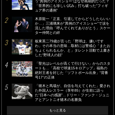
う“異例のアイスショー”はなぜ画期的だった？
「世界的にも珍しい試み」打ち破った“フィギ
ュア界の通例”
木原龍一「正直、引退してからどうしたらいい
か…」三浦璃来が“異例のアイスショー”で涙を
流した理由「呼んでくれてありがとう」スケー
ター仲間との絆
板東英二79歳が言った「野球は、嫌いです
わ」その本当の意味…取材には警戒心「またお
ちょくられるんか、と」タレント活動で上書き
した“野球人の顔”
「聖光はレベルが高くて行けない」からのスタ
ートも…「高校で球速15キロアップ」福島の
絶対王者を封じた「ソフトボール出身」“背番
号17”の正体
「猪木と馬場が、自信を与えてくれた」愛され
た外国人レスラー（享年85）が生前に語っ
た“日本への感謝”…ドリー・ファンク・ジュニ
アとアントニオ猪木の名勝負
もっと見る