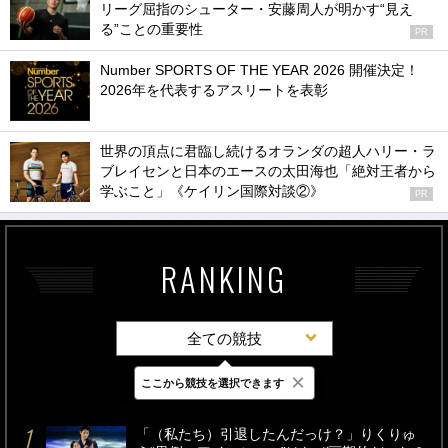
リーグ屈指のシューター・安藤周人が明かす“見え
る”ことの重要性
PR
Number SPORTS OF THE YEAR 2026 開催決定！
2026年を代表するアスリートを表彰
世界の頂点に君臨し続けるオランダの超人ハリー・ラ
ブレイセンと日本のエースの太田海也「絶対王者から
学ぶこと」《ケイリン国際対談②》
PR
RANKING
全ての競技
×
ここから競技を選択できます
最新
24時間
週間
「（私たち）引退したんだっけ？」りくりゅ