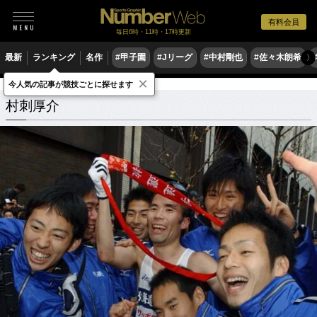
有料会員
毎日6時・11時・17時更新
最新
ランキング
名作
#甲子園
#Jリーグ
#中村剛也
#佐々木朗希
〉
×
今人気の記事が競技ごとに探せます
村刺厚介
関連記事
村刺厚介