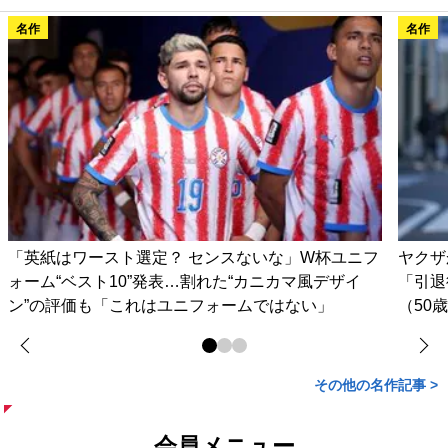
名作
名作
「英紙はワースト選定？ センスないな」W杯ユニフ
ヤクザ
ォーム“ベスト10”発表…割れた“カニカマ風デザイ
「引退
ン”の評価も「これはユニフォームではない」
（50
その他の名作記事 >
会員メニュー