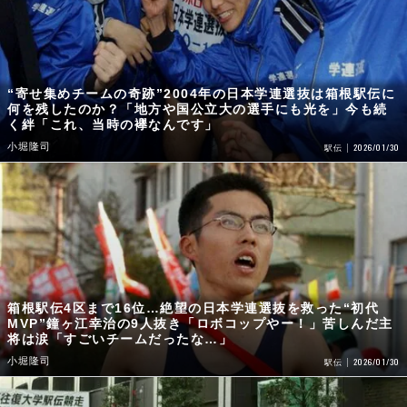
“寄せ集めチームの奇跡”2004年の日本学連選抜は箱根駅伝に
何を残したのか？「地方や国公立大の選手にも光を」今も続
く絆「これ、当時の襷なんです」
小堀隆司
2026/01/30
駅伝
箱根駅伝4区まで16位…絶望の日本学連選抜を救った“初代
MVP”鐘ヶ江幸治の9人抜き「ロボコップやー！」苦しんだ主
将は涙「すごいチームだったな…」
小堀隆司
2026/01/30
駅伝