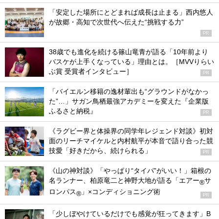
「安定した場所にとどまれば成長は止まる」西内悠人
が故郷・高知で次世代へ伝えた“挑戦する力”
PR
38歳でも進化を続ける篠山竜青が語る「10年前より
バスケが上手くなっている」理由とは。［MVVりらい
ぶ賞 受賞者インタビュー］
PR
「バイエルン移籍の逸材輩出も“グラウンドがなかっ
た”…」サガン鳥栖最強アカデミーを変えた『企業版
ふるさと納税』
PR
《ラグビー界と体操界の同学年レジェンド対談》初対
面のリーチマイケルと内村航平が本音で語り合った競
技愛「好きだから、続けられる」
PR
《山の神対談》「やっぱり“タイパ”がいい！」箱根の
名ランナー、柏原竜二と神野大地が語る「エアー
サ
®
ロンパス
」×コンディショニング術
®
PR
「少しぼやけているだけでも感覚が狂ってきます」B