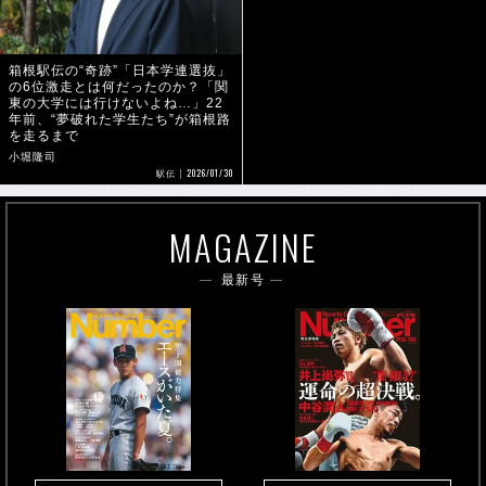
箱根駅伝の“奇跡”「日本学連選抜」
の6位激走とは何だったのか？「関
東の大学には行けないよね…」22
年前、“夢破れた学生たち”が箱根路
を走るまで
小堀隆司
2026/01/30
駅伝
MAGAZINE
最新号