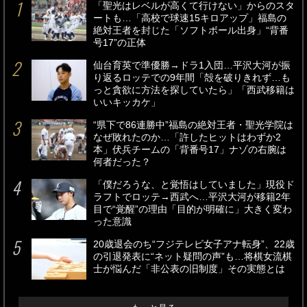
「聖光はレベルが高くて行けない」からのスタ
ートも…「高校で球速15キロアップ」福島の
絶対王者を封じた「ソフトボール出身」“背番
号17”の正体
仙台育英で準優勝→ドラ1入団…平沢大河が振
り返るロッテでの9年間「殻を破りきれず…も
っと貪欲に方法を探していたら」「西武移籍は
いいキッカケ」
“県下で86連勝中”福島の絶対王者・聖光学院は
なぜ敗れたのか…「許したヒットはわずか2
本」伏兵チームの「背番号17」ナゾの右腕は
何者だった？
「僕だろうな、と覚悟はしていました」現役ド
ラフトでロッテ→西武へ…平沢大河が移籍2年
目で“覚醒”の理由「目的が明確に」大きく変わ
った意識
20歳退会のち“フジテレビ女子アナ転身”、22歳
の引退発表に“ネット疑問の声”も…将棋女流棋
士が悩んだ「非公表の旧制度」その実態とは