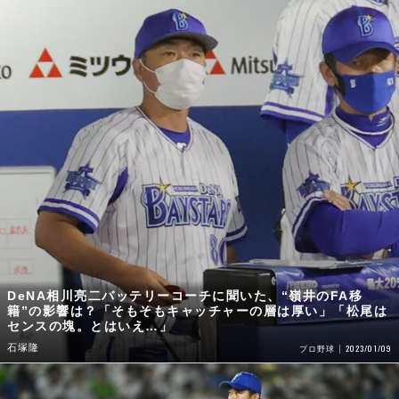
DeNA相川亮二バッテリーコーチに聞いた、“嶺井のFA移
籍”の影響は？「そもそもキャッチャーの層は厚い」「松尾は
センスの塊。とはいえ…」
石塚隆
2023/01/09
プロ野球