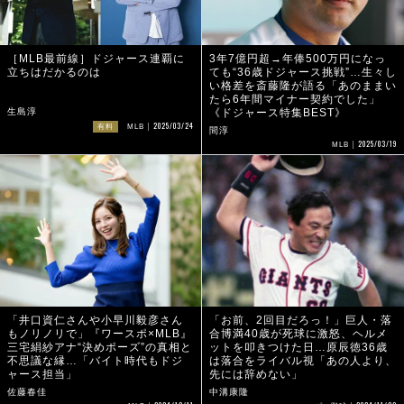
［MLB最前線］ドジャース連覇に
3年7億円超→年俸500万円になっ
立ちはだかるのは
ても“36歳ドジャース挑戦”…生々し
い格差を斎藤隆が語る「あのままい
たら6年間マイナー契約でした」
生島淳
《ドジャース特集BEST》
2025/03/24
有料
MLB
間淳
2025/03/19
MLB
「井口資仁さんや小早川毅彦さん
「お前、2回目だろっ！」巨人・落
もノリノリで」『ワースポ×MLB』
合博満40歳が死球に激怒、ヘルメ
三宅絹紗アナ“決めポーズ”の真相と
ットを叩きつけた日…原辰徳36歳
不思議な縁…「バイト時代もドジ
は落合をライバル視「あの人より、
ャース担当」
先には辞めない」
佐藤春佳
中溝康隆