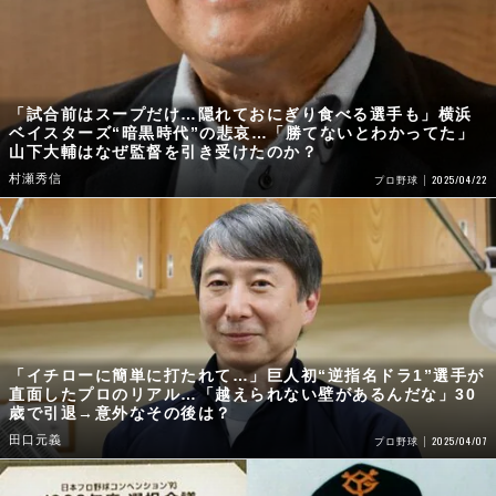
「試合前はスープだけ…隠れておにぎり食べる選手も」横浜
ベイスターズ“暗黒時代”の悲哀…「勝てないとわかってた」
山下大輔はなぜ監督を引き受けたのか？
村瀬秀信
2025/04/22
プロ野球
「イチローに簡単に打たれて…」巨人初“逆指名ドラ1”選手が
直面したプロのリアル…「越えられない壁があるんだな」30
歳で引退→意外なその後は？
田口元義
2025/04/07
プロ野球