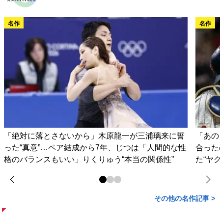
名作
名作
「絶対に落とさないから」木原龍一が三浦璃来に誓
「あの
った“真意”…ペア結成から7年、じつは「人間的な性
合った
格のバランスもいい」りくりゅう“本当の関係性”
た“ヤ
その他の名作記事 >