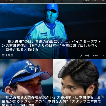
「“横浜優勝”の日、青森の恐山にいた…」ベイスターズファ
ンの村瀬秀信が“26年ぶりの日本一”を前に逃げ出したワケ
「自分が見ると負ける」
村瀬秀信
2024/11/18
プロ野球
「野茂英雄さんの存在が大きい」大谷翔平・山本由伸も…斎
藤隆が知るドジャースの“日本的な人情”「スタッフに本気で
怒られた」深い理由