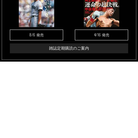
8/6
4/16
発売
発売
雑誌定期購読のご案内