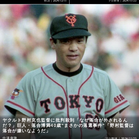
2024/12/11
2024/11/23
MLB
プロ野球
ヤクルト野村克也監督に批判殺到「なぜ落合が外されるん
だ？」巨人・落合博満40歳“まさかの落選事件”「野村監督は
落合が嫌いなようだ」
中溝康隆
2024/11/23
プロ野球