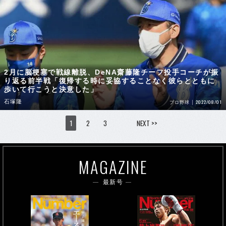
2月に脳梗塞で戦線離脱、DeNA齋藤隆チーフ投手コーチが振
り返る前半戦「復帰する時に妥協することなく彼らとともに
歩いて行こうと決意した」
石塚隆
2022/08/01
プロ野球
1
2
3
NEXT >>
MAGAZINE
最新号