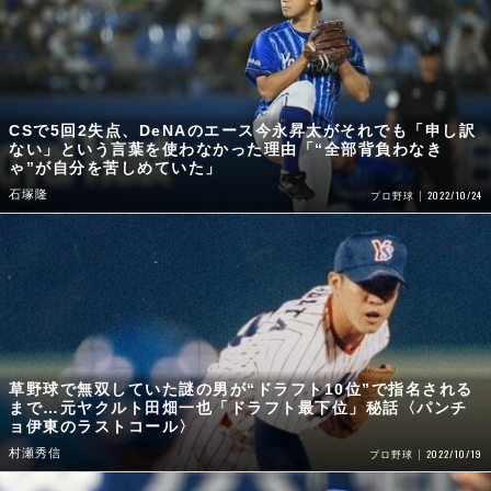
CSで5回2失点、DeNAのエース今永昇太がそれでも「申し訳
ない」という言葉を使わなかった理由「“全部背負わなき
ゃ”が自分を苦しめていた」
石塚隆
2022/10/24
プロ野球
草野球で無双していた謎の男が“ドラフト10位”で指名される
まで…元ヤクルト田畑一也「ドラフト最下位」秘話〈パンチ
ョ伊東のラストコール〉
村瀬秀信
2022/10/19
プロ野球