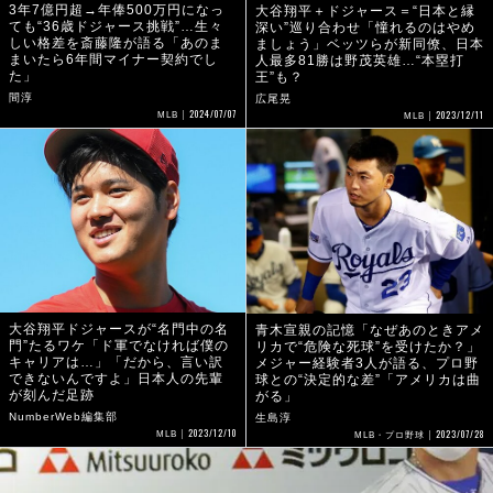
3年7億円超→年俸500万円になっ
大谷翔平＋ドジャース＝“日本と縁
ても“36歳ドジャース挑戦”…生々
深い”巡り合わせ「憧れるのはやめ
しい格差を斎藤隆が語る「あのま
ましょう」ベッツらが新同僚、日本
まいたら6年間マイナー契約でし
人最多81勝は野茂英雄…“本塁打
た」
王”も？
間淳
広尾晃
2024/07/07
2023/12/11
MLB
MLB
大谷翔平ドジャースが“名門中の名
青木宣親の記憶「なぜあのときアメ
門”たるワケ「ド軍でなければ僕の
リカで“危険な死球”を受けたか？」
キャリアは…」「だから、言い訳
メジャー経験者3人が語る、プロ野
できないんですよ」日本人の先輩
球との“決定的な差”「アメリカは曲
が刻んだ足跡
がる」
NumberWeb編集部
生島淳
2023/12/10
2023/07/28
MLB
MLB・プロ野球