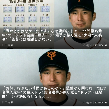
「裏金とかはなかったです」なぜ密約説まで…？“逆指名元
年”のドラフト会議…巨人ドラ1選手が振り返る“大混乱の内
幕”「監督には感謝しかない」
田口元義
2025/04/07
プロ野球
「お前、行きたい球団はあるのか？」監督から問われ…“逆指
名導入元年”の巨人ドラ1指名選手が振り返る“ドラフト狂騒
曲”「いざ決めるとなると…」
田口元義
2025/04/07
プロ野球