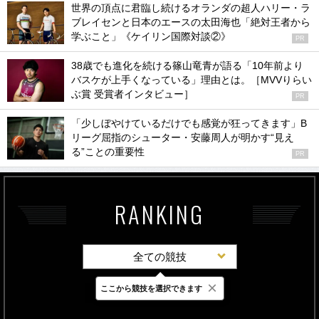
世界の頂点に君臨し続けるオランダの超人ハリー・ラ
ブレイセンと日本のエースの太田海也「絶対王者から
学ぶこと」《ケイリン国際対談②》
PR
38歳でも進化を続ける篠山竜青が語る「10年前より
バスケが上手くなっている」理由とは。［MVVりらい
ぶ賞 受賞者インタビュー］
PR
「少しぼやけているだけでも感覚が狂ってきます」B
リーグ屈指のシューター・安藤周人が明かす“見え
る”ことの重要性
PR
RANKING
全ての競技
×
ここから競技を選択できます
最新
24時間
週間