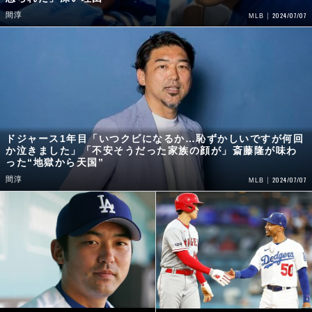
間淳
2024/07/07
MLB
ドジャース1年目「いつクビになるか…恥ずかしいですが何回
か泣きました」「不安そうだった家族の顔が」斎藤隆が味わ
った“地獄から天国”
間淳
2024/07/07
MLB