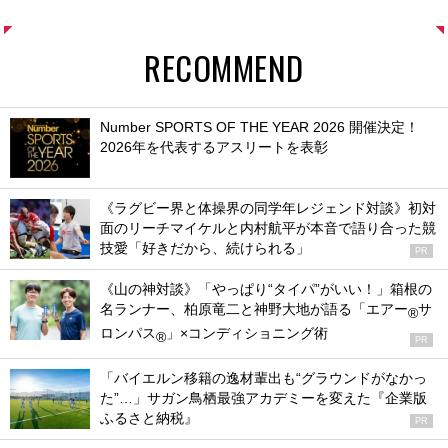
RECOMMEND
Number SPORTS OF THE YEAR 2026 開催決定！
2026年を代表するアスリートを表彰
《ラグビー界と体操界の同学年レジェンド対談》初対
面のリーチマイケルと内村航平が本音で語り合った競
技愛「好きだから、続けられる」
PR
《山の神対談》「やっぱり“タイパ”がいい！」箱根の
名ランナー、柏原竜二と神野大地が語る「エアー
サ
®
ロンパス
」×コンディショニング術
®
PR
「バイエルン移籍の逸材輩出も“グラウンドがなかっ
た”…」サガン鳥栖最強アカデミーを変えた『企業版
ふるさと納税』
PR