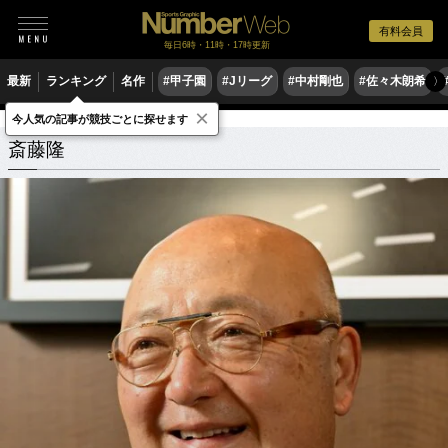
有料会員
毎日6時・11時・17時更新
最新
ランキング
名作
#甲子園
#Jリーグ
#中村剛也
#佐々木朗希
〉
×
今人気の記事が競技ごとに探せます
斎藤隆
関連記事
斎藤隆