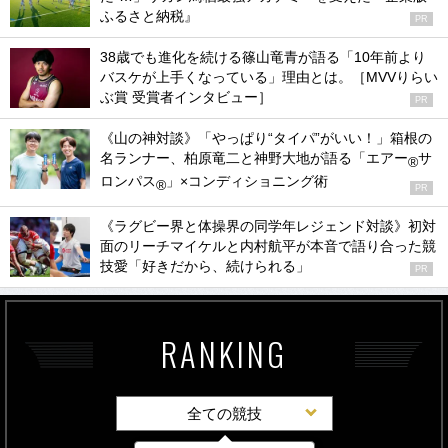
ふるさと納税』
PR
38歳でも進化を続ける篠山竜青が語る「10年前より
バスケが上手くなっている」理由とは。［MVVりらい
ぶ賞 受賞者インタビュー］
PR
《山の神対談》「やっぱり“タイパ”がいい！」箱根の
名ランナー、柏原竜二と神野大地が語る「エアー
サ
®
ロンパス
」×コンディショニング術
®
PR
《ラグビー界と体操界の同学年レジェンド対談》初対
面のリーチマイケルと内村航平が本音で語り合った競
技愛「好きだから、続けられる」
PR
RANKING
全ての競技