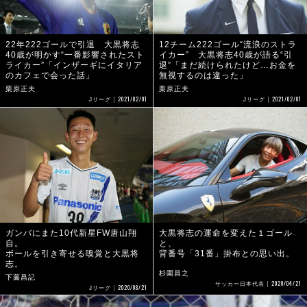
22年222ゴールで引退 大黒将志
12チーム222ゴール“流浪のストラ
40歳が明かす“一番影響されたスト
イカー” 大黒将志40歳が語る“引
ライカー”「インザーギにイタリア
退”「まだ続けられたけど…お金を
のカフェで会った話」
無視するのは違った」
栗原正夫
栗原正夫
2021/02/01
2021/02/01
Jリーグ
Jリーグ
ガンバにまた10代新星FW唐山翔
大黒将志の運命を変えた１ゴール
自。
と、
ボールを引き寄せる嗅覚と大黒将
背番号「31番」掛布との思い出。
志。
杉園昌之
下薗昌記
2020/04/21
サッカー日本代表
2020/08/21
Jリーグ