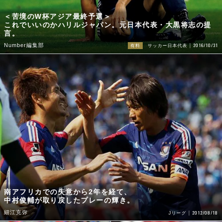
＜苦境のW杯アジア最終予選＞
これでいいのかハリルジャパン。元日本代表・大黒将志の提
言。
2016/10/31
Number編集部
有料
サッカー日本代表
南アフリカでの失意から2年を経て、
中村俊輔が取り戻したプレーの輝き。
細江克弥
2012/08/18
Jリーグ