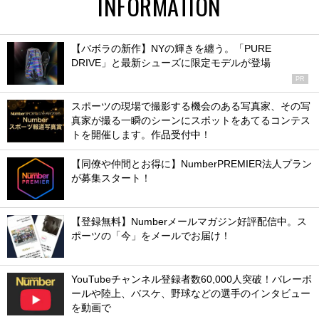
INFORMATION
【バボラの新作】NYの輝きを纏う。「PURE
DRIVE」と最新シューズに限定モデルが登場
PR
スポーツの現場で撮影する機会のある写真家、その写
真家が撮る一瞬のシーンにスポットをあてるコンテス
トを開催します。作品受付中！
【同僚や仲間とお得に】NumberPREMIER法人プラン
が募集スタート！
【登録無料】Numberメールマガジン好評配信中。ス
ポーツの「今」をメールでお届け！
YouTubeチャンネル登録者数60,000人突破！バレーボ
ールや陸上、バスケ、野球などの選手のインタビュー
を動画で