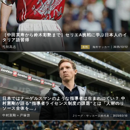
［中田英寿から鈴木彩艶まで］セリエA挑戦に学ぶ日本人のイ
タリア語習得
2025/12/12
弓削高志
有料
海外サッカー
日本ではナーゲルスマンのような指導者は生まれにくい？ 中
村憲剛が語る“指導者ライセンス制度の課題”とは「人材のリ
ソース全体を…」
中村憲剛＋戸塚啓
2023/02/10
Jリーグ・サッカー日本代表