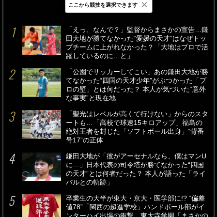
×
ここから競技を選択できます
最新
24時間
週間
「えっ、なんで？」監督からまさかの宣告…鎌
田大地が勝てなかった“愛媛の天才”はなぜトッ
プチームに上がれなかった？「大地はプロで活
躍しているのに…と」
「公園でサッカーしてこい」あの鎌田大地が勝
てなかった“四国の天才少年”がぶつかった「プ
ロの壁」とは何だった？ 本人が気づいた“意外
な事実”と現在地
「聖光はレベルが高くて行けない」からのスタ
ートも…「高校で球速15キロアップ」福島の
絶対王者を封じた「ソフトボール出身」“背番
号17”の正体
鎌田大地が「彼がアーセナルなら、僕はマンU
に…」日本代表の司令塔が勝てなかった“四国
の天才”とは何者だった？ 本人が語った「ライ
バルとの軌跡」
卒業生の大半が東大・京大・医学部に!? “偏差
値78”「関西の超進学校」ハンドボール部がイ
ンターハイ出場の衝撃…東大寺学園「まさかの