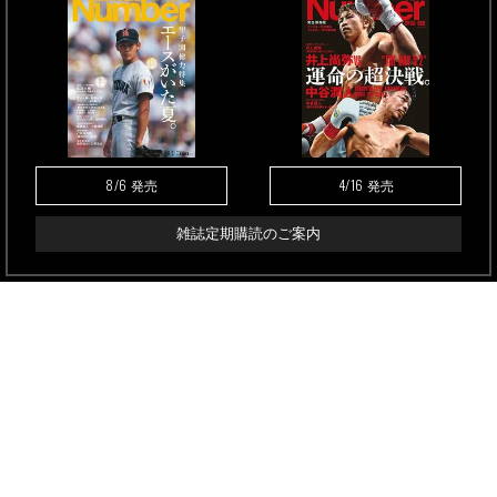
8/6
4/16
発売
発売
雑誌定期購読のご案内