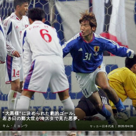
“大黒様”に決められた劇的ゴール。
若き日の鄭大世が埼スタで見た悪夢。
キム・ミョンウ
2020/04/20
サッカー日本代表