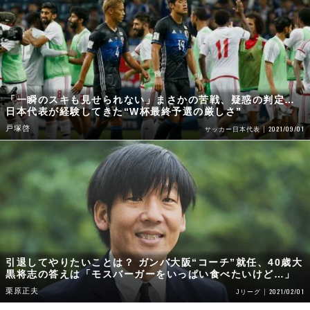
「一瞬のスキも見せられない」まさかの苦戦、疑惑の判定…
日本代表が経験してきた“W杯最終予選の厳しさ”
戸塚啓
2021/09/01
サッカー日本代表
引退してやりたいことは？ ガンバ大阪“コーチ”就任、40歳大
黒将志の答えは「モスバーガーをいっぱい食べたいけど…」
栗原正夫
2021/02/01
Jリーグ