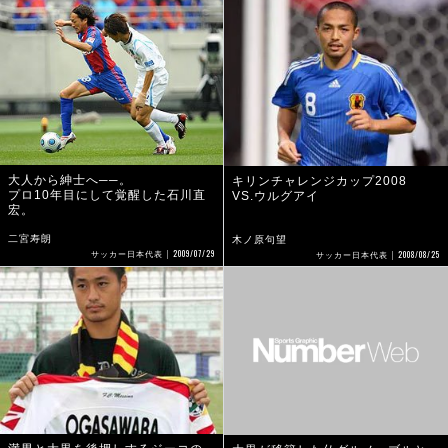
大人から紳士へ──。
キリンチャレンジカップ2008
プロ10年目にして覚醒した石川直
VS.ウルグアイ
宏。
二宮寿朗
木ノ原句望
2009/07/29
2008/08/25
サッカー日本代表
サッカー日本代表