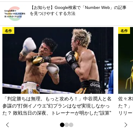
【お知らせ】Google検索で「Number Web」の記事
を見つけやすくする方法
名作
名作
「判定勝ちは無理。もっと攻めろ！」中谷潤人と名
佐々木
参謀の“打倒イノウエ”幻プランはなぜ実現しなかっ
た？」
た？ 敗戦当日の深夜、トレーナーが明かした“誤算”
リリー