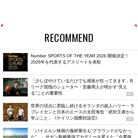
RECOMMEND
Number SPORTS OF THE YEAR 2026 開催決定！
2026年を代表するアスリートを表彰
「少しぼやけているだけでも感覚が狂ってきます」B
リーグ屈指のシューター・安藤周人が明かす“見え
る”ことの重要性
PR
世界の頂点に君臨し続けるオランダの超人ハリー・ラ
ブレイセンと日本のエースの太田海也「絶対王者から
学ぶこと」《ケイリン国際対談②》
PR
「バイエルン移籍の逸材輩出も“グラウンドがなかっ
た”…」サガン鳥栖最強アカデミーを変えた『企業版