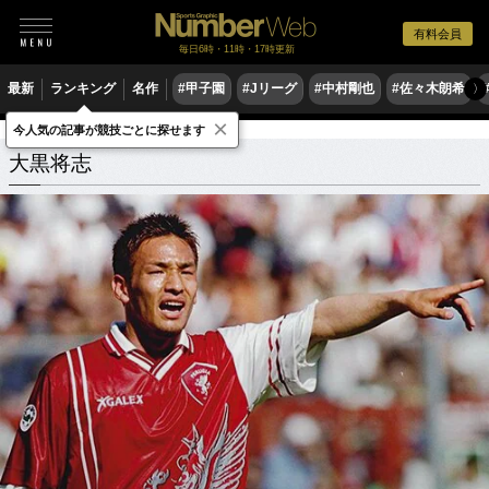
有料会員
毎日6時・11時・17時更新
最新
ランキング
名作
#甲子園
#Jリーグ
#中村剛也
#佐々木朗希
〉
×
今人気の記事が競技ごとに探せます
大黒将志
関連記事
大黒将志