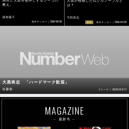
満男と大黒を後押しするジーコの
大黒が移籍した仏グルノーブルと
教え。
は？
酒巻陽子
弓削高志
2006/09/08
2006/02/09
海外サッカー
有料
海外サッカー
大黒将志 「ハードマーク歓迎」
佐藤俊
2005/03/17
Jリーグ
MAGAZINE
最新号