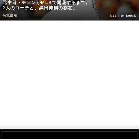
元中日・チェンがMLBで開花するまで。
2人のコーチと、黒田博樹の存在。
菊地慶剛
2014/09/23
MLB