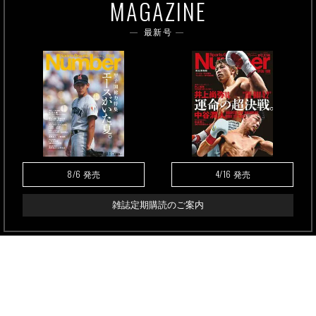
MAGAZINE
最新号
8/6
4/16
発売
発売
雑誌定期購読のご案内