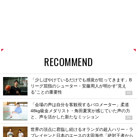
RECOMMEND
「少しぼやけているだけでも感覚が狂ってきます」B
リーグ屈指のシューター・安藤周人が明かす“見え
る”ことの重要性
PR
「会場の声は自分を客観視するバロメーター」柔道
48kg級金メダリスト・角田夏実が感じていた声の力
と、声を活かした新たなミッション
PR
世界の頂点に君臨し続けるオランダの超人ハリー・ラ
ブレイセンと日本のエースの太田海也「絶対王者から