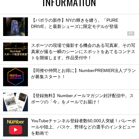
INFORMATION
【バボラの新作】NYの輝きを纏う。「PURE
DRIVE」と最新シューズに限定モデルが登場
PR
スポーツの現場で撮影する機会のある写真家、その写
真家が撮る一瞬のシーンにスポットをあてるコンテス
トを開催します。作品受付中！
【同僚や仲間とお得に】NumberPREMIER法人プラン
が募集スタート！
【登録無料】Numberメールマガジン好評配信中。ス
ポーツの「今」をメールでお届け！
YouTubeチャンネル登録者数60,000人突破！バレーボ
ールや陸上、バスケ、野球などの選手のインタビュー
を動画で