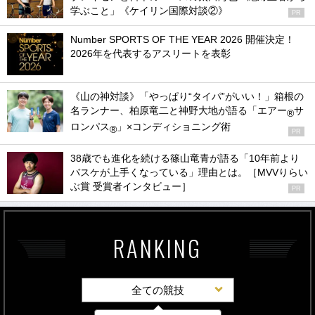
学ぶこと」《ケイリン国際対談②》
PR
Number SPORTS OF THE YEAR 2026 開催決定！
2026年を代表するアスリートを表彰
《山の神対談》「やっぱり“タイパ”がいい！」箱根の
名ランナー、柏原竜二と神野大地が語る「エアー
サ
®
ロンパス
」×コンディショニング術
®
PR
38歳でも進化を続ける篠山竜青が語る「10年前より
バスケが上手くなっている」理由とは。［MVVりらい
ぶ賞 受賞者インタビュー］
PR
RANKING
全ての競技