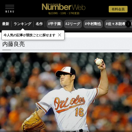
有料会員
毎日6時・11時・17時更新
最新
ランキング
名作
#甲子園
#Jリーグ
#中村剛也
#佐々木朗希
〉
×
今人気の記事が競技ごとに探せます
内藤良亮
関連記事
内藤良亮