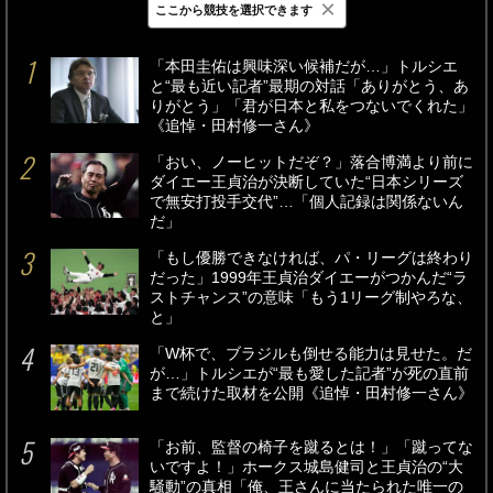
×
ここから競技を選択できます
最新
24時間
週間
「本田圭佑は興味深い候補だが…」トルシエ
と“最も近い記者”最期の対話「ありがとう、あ
りがとう」「君が日本と私をつないでくれた」
《追悼・田村修一さん》
「おい、ノーヒットだぞ？」落合博満より前に
ダイエー王貞治が決断していた“日本シリーズ
で無安打投手交代”…「個人記録は関係ないん
だ」
「もし優勝できなければ、パ・リーグは終わり
だった」1999年王貞治ダイエーがつかんだ“ラ
ストチャンス”の意味「もう1リーグ制やろな、
と」
「W杯で、ブラジルも倒せる能力は見せた。だ
が…」トルシエが“最も愛した記者”が死の直前
まで続けた取材を公開《追悼・田村修一さん》
「お前、監督の椅子を蹴るとは！」「蹴ってな
いですよ！」ホークス城島健司と王貞治の“大
騒動”の真相「俺、王さんに当たられた唯一の