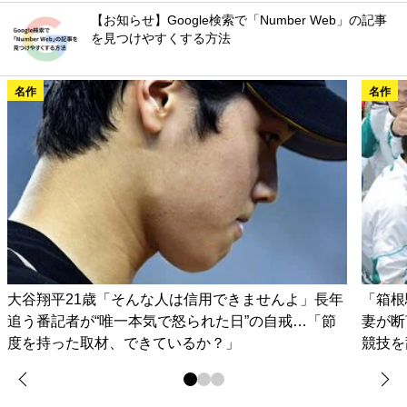
【お知らせ】Google検索で「Number Web」の記事
を見つけやすくする方法
名作
名作
大谷翔平21歳「そんな人は信用できませんよ」長年
「箱根
追う番記者が“唯一本気で怒られた日”の自戒…「節
妻が
度を持った取材、できているか？」
競技を