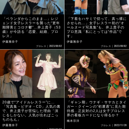
「ベランダからこのまま…」レジ
「下着をハサミで切って、真っ裸に
ェンド女子レスラーを襲った“更年
させられ…」女子レスラー初の“オ
期障害とコロナ鬱”…井上貴子（53
ールヌード写真集”も、井上貴子の
歳）が今語る「恋愛、結婚、プロ
プロ意識「私にとっては“作品”で
レス」
す」
伊藤雅奈子
伊藤雅奈子
2023/09/02
2023/09/02
プロレス
プロレス
20歳で“アイドルレスラー”に…
「ギャン期」ウナギ・サヤカとタイ
「写真集・ビデオ・CD」人気の裏
ガー・クイーンの“初遭遇”に見た期
で、井上貴子が苦悩した理由「演
待感…正反対の2人は女子プロレス
じるしかない。人気が出ればこっ
界の看板カードになり得るか？
ちのもん」
橋本宗洋
2022/11/20
伊藤雅奈子
プロレス