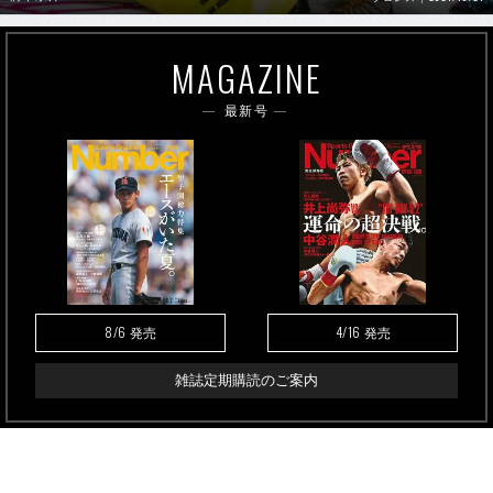
MAGAZINE
最新号
8/6
4/16
発売
発売
雑誌定期購読のご案内