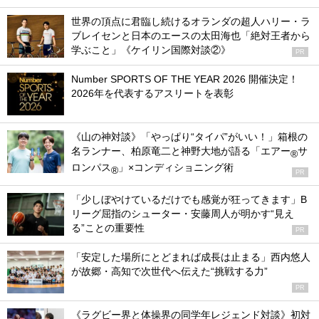
世界の頂点に君臨し続けるオランダの超人ハリー・ラ
ブレイセンと日本のエースの太田海也「絶対王者から
学ぶこと」《ケイリン国際対談②》
PR
Number SPORTS OF THE YEAR 2026 開催決定！
2026年を代表するアスリートを表彰
《山の神対談》「やっぱり“タイパ”がいい！」箱根の
名ランナー、柏原竜二と神野大地が語る「エアー
サ
®
ロンパス
」×コンディショニング術
®
PR
「少しぼやけているだけでも感覚が狂ってきます」B
リーグ屈指のシューター・安藤周人が明かす“見え
る”ことの重要性
PR
「安定した場所にとどまれば成長は止まる」西内悠人
が故郷・高知で次世代へ伝えた“挑戦する力”
PR
《ラグビー界と体操界の同学年レジェンド対談》初対