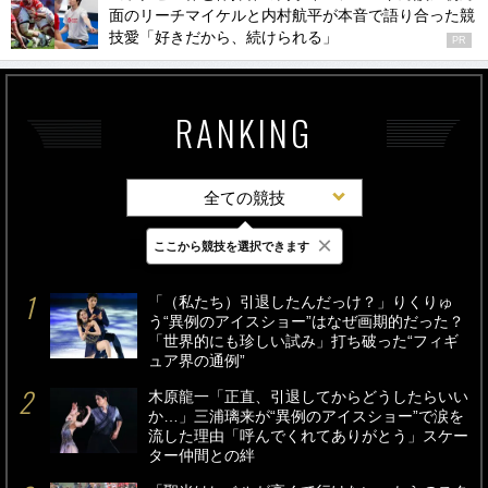
面のリーチマイケルと内村航平が本音で語り合った競
技愛「好きだから、続けられる」
PR
RANKING
全ての競技
×
ここから競技を選択できます
最新
24時間
週間
「（私たち）引退したんだっけ？」りくりゅ
う“異例のアイスショー”はなぜ画期的だった？
「世界的にも珍しい試み」打ち破った“フィギ
ュア界の通例”
木原龍一「正直、引退してからどうしたらいい
か…」三浦璃来が“異例のアイスショー”で涙を
流した理由「呼んでくれてありがとう」スケー
ター仲間との絆