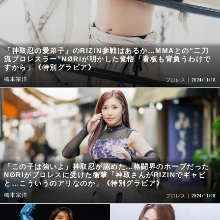
「神取忍の愛弟子」のRIZIN参戦はあるか…MMAとの“二刀
流プロレスラー”NØRIが明かした覚悟「看板も背負うわけで
すから」《特別グラビア》
橋本宗洋
2024/11/18
プロレス
「この子は強いよ」神取忍が認めた…格闘界のホープだった
NØRIがプロレスに受けた衝撃「神取さんがRIZINでギャビ
と…こういうのアリなのか」《特別グラビア》
橋本宗洋
2024/11/18
プロレス