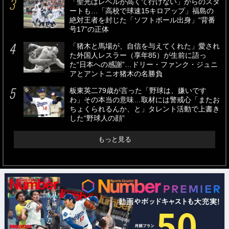
「聖光はレベルが高くて行けない」からのスタ
ートも…「高校で球速15キロアップ」福島の
絶対王者を封じた「ソフトボール出身」“背番
号17”の正体
「猪木と馬場が、自信を与えてくれた」愛され
た外国人レスラー（享年85）が生前に語っ
た“日本への感謝”…ドリー・ファンク・ジュニ
アとアントニオ猪木の名勝負
板東英二79歳が言った「野球は、嫌いです
わ」その本当の意味…取材には警戒心「またお
ちょくられるんか、と」タレント活動で上書き
した“野球人の顔”
もっと見る