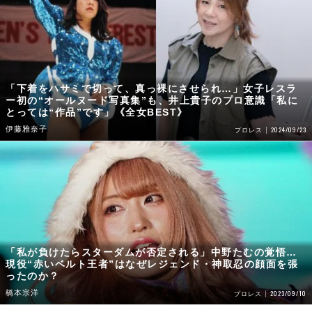
「下着をハサミで切って、真っ裸にさせられ…」女子レスラ
ー初の“オールヌード写真集”も、井上貴子のプロ意識「私に
とっては“作品”です」《全女BEST》
伊藤雅奈子
2024/09/23
プロレス
「私が負けたらスターダムが否定される」中野たむの覚悟…
現役“赤いベルト王者”はなぜレジェンド・神取忍の顔面を張
ったのか？
橋本宗洋
2023/09/10
プロレス