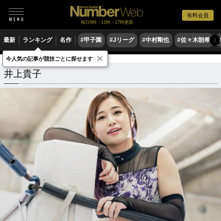
有料会員
毎日6時・11時・17時更新
最新
ランキング
名作
#甲子園
#Jリーグ
#中村剛也
#佐々木朗希
〉
×
今人気の記事が競技ごとに探せます
井上貴子
関連記事
井上貴子