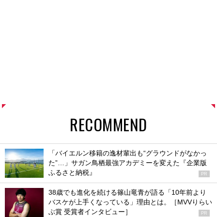
RECOMMEND
「バイエルン移籍の逸材輩出も“グラウンドがなかっ
た”…」サガン鳥栖最強アカデミーを変えた『企業版
ふるさと納税』
PR
38歳でも進化を続ける篠山竜青が語る「10年前より
バスケが上手くなっている」理由とは。［MVVりらい
ぶ賞 受賞者インタビュー］
PR