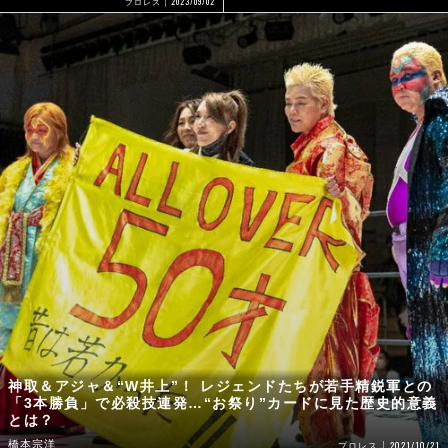
2023/09/02
プロレス
神取＆アジャ＆“W井上”！ レジェンドたちが若手精鋭軍との
「3本勝負」で必殺技連発…“お祭り”カードに見た歴史的意義
とは？
橋本宗洋
2021/10/21
プロレス