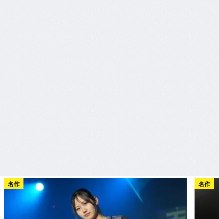
名作
名作