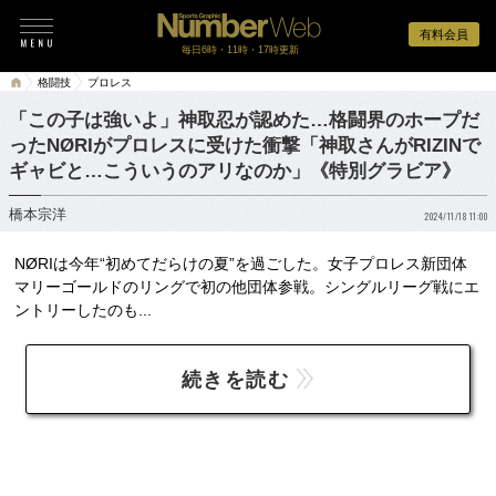
有料会員
毎日6時・11時・17時更新
格闘技
プロレス
「この子は強いよ」神取忍が認めた…格闘界のホープだ
ったNØRIがプロレスに受けた衝撃「神取さんがRIZINで
ギャビと…こういうのアリなのか」《特別グラビア》
橋本宗洋
2024/11/18 11:00
NØRIは今年“初めてだらけの夏”を過ごした。女子プロレス新団体
マリーゴールドのリングで初の他団体参戦。シングルリーグ戦にエ
ントリーしたのも...
続きを読む