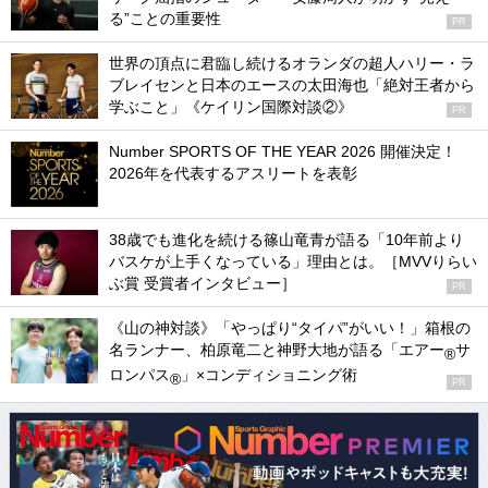
る”ことの重要性
PR
世界の頂点に君臨し続けるオランダの超人ハリー・ラ
ブレイセンと日本のエースの太田海也「絶対王者から
学ぶこと」《ケイリン国際対談②》
PR
Number SPORTS OF THE YEAR 2026 開催決定！
2026年を代表するアスリートを表彰
38歳でも進化を続ける篠山竜青が語る「10年前より
バスケが上手くなっている」理由とは。［MVVりらい
ぶ賞 受賞者インタビュー］
PR
《山の神対談》「やっぱり“タイパ”がいい！」箱根の
名ランナー、柏原竜二と神野大地が語る「エアー
サ
®
ロンパス
」×コンディショニング術
®
PR