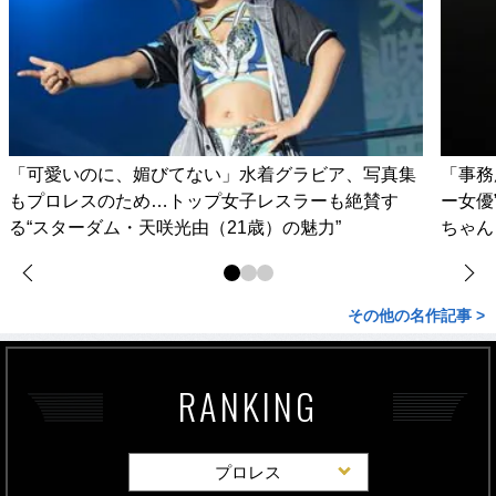
「可愛いのに、媚びてない」水着グラビア、写真集
「事務
もプロレスのため…トップ女子レスラーも絶賛す
ー女優
る“スターダム・天咲光由（21歳）の魅力”
ちゃん
その他の名作記事 >
RANKING
プロレス