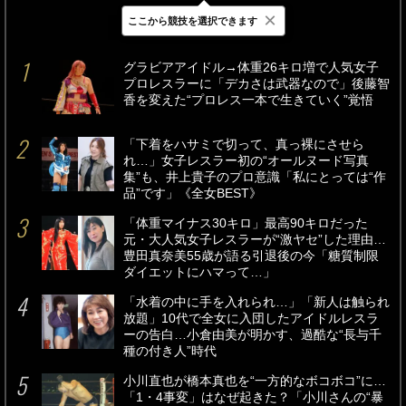
×
ここから競技を選択できます
最新
24時間
週間
グラビアアイドル→体重26キロ増で人気女子
プロレスラーに「デカさは武器なので」後藤智
香を変えた“プロレス一本で生きていく”覚悟
「下着をハサミで切って、真っ裸にさせら
れ…」女子レスラー初の“オールヌード写真
集”も、井上貴子のプロ意識「私にとっては“作
品”です」《全女BEST》
「体重マイナス30キロ」最高90キロだった
元・大人気女子レスラーが“激ヤセ”した理由…
豊田真奈美55歳が語る引退後の今「糖質制限
ダイエットにハマって…」
「水着の中に手を入れられ…」「新人は触られ
放題」10代で全女に入団したアイドルレスラ
ーの告白…小倉由美が明かす、過酷な“長与千
種の付き人”時代
小川直也が橋本真也を“一方的なボコボコ”に…
「1・4事変」はなぜ起きた？「小川さんの“暴