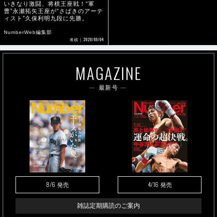
いきなり激闘、将棋王座戦！“軍
曹”永瀬拓矢王座が“さばきのアーテ
ィスト”久保利明九段に先勝。
NumberWeb編集部
2020/09/04
将棋
MAGAZINE
最新号
8/6
4/16
発売
発売
雑誌定期購読のご案内