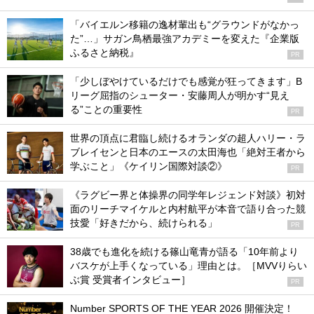
「バイエルン移籍の逸材輩出も“グラウンドがなかっ
た”…」サガン鳥栖最強アカデミーを変えた『企業版
ふるさと納税』
PR
「少しぼやけているだけでも感覚が狂ってきます」B
リーグ屈指のシューター・安藤周人が明かす“見え
る”ことの重要性
PR
世界の頂点に君臨し続けるオランダの超人ハリー・ラ
ブレイセンと日本のエースの太田海也「絶対王者から
学ぶこと」《ケイリン国際対談②》
PR
《ラグビー界と体操界の同学年レジェンド対談》初対
面のリーチマイケルと内村航平が本音で語り合った競
技愛「好きだから、続けられる」
PR
38歳でも進化を続ける篠山竜青が語る「10年前より
バスケが上手くなっている」理由とは。［MVVりらい
ぶ賞 受賞者インタビュー］
PR
Number SPORTS OF THE YEAR 2026 開催決定！