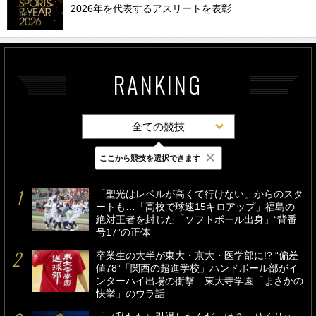
2026年を代表するアスリートを表彰
RANKING
全ての競技
×
ここから競技を選択できます
最新
24時間
週間
「聖光はレベルが高くて行けない」からのスタ
ートも…「高校で球速15キロアップ」福島の
絶対王者を封じた「ソフトボール出身」“背番
号17”の正体
卒業生の大半が東大・京大・医学部に!? “偏差
値78”「関西の超進学校」ハンドボール部がイ
ンターハイ出場の衝撃…東大寺学園「まさかの
快挙」のウラ話