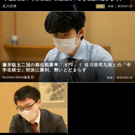
2022/01/22
高川武将
有料
将棋
藤井聡太二冠の順位戦勝率「.970」！ 谷川浩司九段との「中
学生棋士」対決に勝利、勢いとどまらず
NumberWeb編集部
2020/09/10
将棋