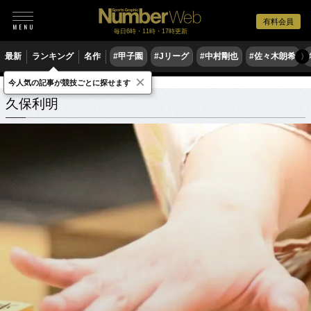
有料会員
毎日6時・11時・17時更新
最新
ランキング
名作
#甲子園
#Jリーグ
#中村剛也
#佐々木朗希
〉
×
今人気の記事が競技ごとに探せます
久保利明
関連記事
久保利明