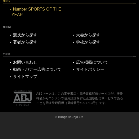
SPECIAL
Number SPORTS OF THE
YEAR
ARCHIVE
競技から探す
大会から探す
著者から探す
学校から探す
OTHERS
お問い合わせ
広告掲載について
動画・バナー広告について
サイトポリシー
サイトマップ
ABJマークは、この電子書店・電子書籍配信サービスが、著作
権者からコンテンツ使用許諾を得た正規版配信サービスである
ことを示す登録商標（登録番号6091713号）です。
© Bungeishunju Ltd.