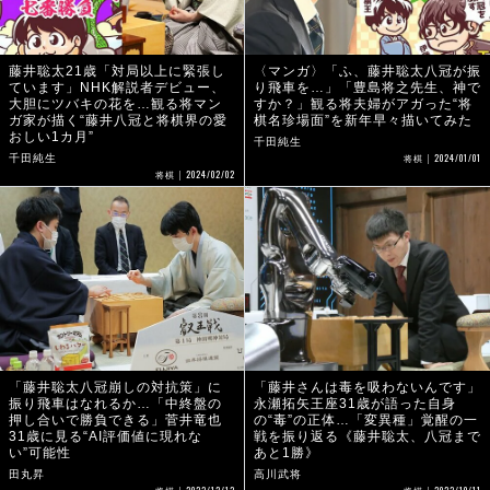
藤井聡太21歳「対局以上に緊張し
〈マンガ〉「ふ、藤井聡太八冠が振
ています」NHK解説者デビュー、
り飛車を…」「豊島将之先生、神で
大胆にツバキの花を…観る将マン
すか？」観る将夫婦がアガった“将
ガ家が描く“藤井八冠と将棋界の愛
棋名珍場面”を新年早々描いてみた
おしい1カ月”
千田純生
2024/01/01
千田純生
将棋
2024/02/02
将棋
「藤井聡太八冠崩しの対抗策」に
「藤井さんは毒を吸わないんです」
振り飛車はなれるか…「中終盤の
永瀬拓矢王座31歳が語った自身
押し合いで勝負できる」菅井竜也
の“毒”の正体…「変異種」覚醒の一
31歳に見る“AI評価値に現れな
戦を振り返る《藤井聡太、八冠まで
い”可能性
あと1勝》
田丸昇
高川武将
2023/12/13
2023/10/11