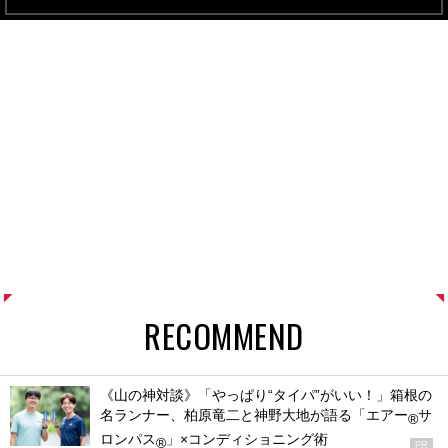
RECOMMEND
《山の神対談》「やっぱり“タイパ”がいい！」箱根の
名ランナー、柏原竜二と神野大地が語る「エアー
サ
®
ロンパス
」×コンディショニング術
®
PR