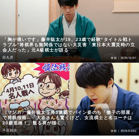
「胸が痛いです」藤井聡太が19、23歳で経験“タイトル戦ト
ラブル”将棋界も無関係ではない大災害「東日本大震災時の立
会人だった」元A級棋士が語る
田丸昇
2025/10/01
将棋
〈マンガ〉藤井聡太王将3連覇でパイン姿のち「徹子の部屋」
で将棋指南…「大谷さんも驚くけど、女流棋士と名コーチは
20歳差婚！」観る将が描く
千田純生
2024/03/02
将棋