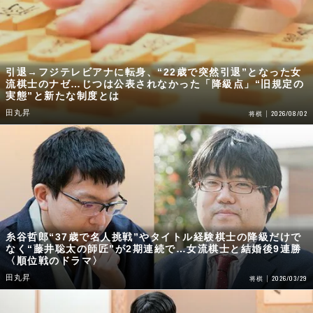
引退→フジテレビアナに転身、“22歳で突然引退”となった女
流棋士のナゼ…じつは公表されなかった「降級点」“旧規定の
実態”と新たな制度とは
田丸昇
2026/08/02
将棋
糸谷哲郎“37歳で名人挑戦”やタイトル経験棋士の降級だけで
なく“藤井聡太の師匠”が2期連続で…女流棋士と結婚後9連勝
〈順位戦のドラマ〉
田丸昇
2026/03/29
将棋