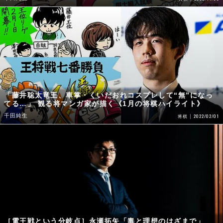
「藤井聡太竜王、車掌・くいだおれコスプレして“無”になっ
てる…」 観る将マンガ家が描く《1月の将棋ハイライト》
千田純生
2022/02/01
将棋
［電王戦という分岐点］永瀬拓矢「毒と理想のはざまで」