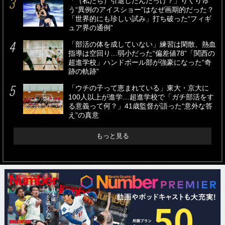
「（私たち）引退したんだっけ？」りくりゅ
う“異例のアイスショー”はなぜ画期的だった？
「世界的にも珍しい試み」打ち破った“フィギ
ュア界の通例”
「部活の体を成していない」練習は閑散、熱血
指導は空回り…弱小だった“偏差値78”「関西の
超進学校」ハンドボール部が強豪になった“奇
跡の軌跡”
「ウチの子って恵まれている」東大・京大に
100人以上が進学…超進学校で「ガチ部活をす
る意義って何？」41歳監督が語った“意外な答
え”の真意
もっと見る