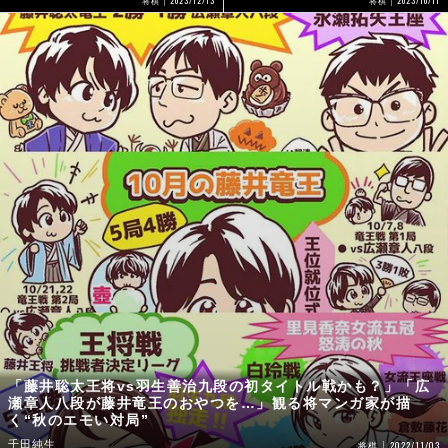
将棋
将棋
「藤井聡太王将vs羽生善治九段の初タイトル戦かも？」「広
瀬章人八段が藤井竜王のおやつを…」観る将マンガ家が描
く“秋のエモい対局”
千田純生
2022/11/03
将棋