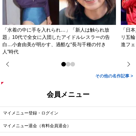
「水着の中に手を入れられ…」「新人は触られ放
「日本
題」10代で全女に入団したアイドルレスラーの告
リ五輪
白…小倉由美が明かす、過酷な“長与千種の付き
進フェ
人”時代
その他の名作記事 >
会員メニュー
マイメニュー登録・ログイン
マイメニュー退会（有料会員退会）