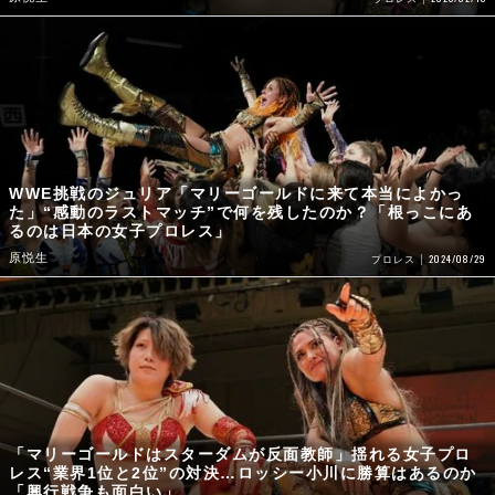
WWE挑戦のジュリア「マリーゴールドに来て本当によかっ
た」“感動のラストマッチ”で何を残したのか？「根っこにあ
るのは日本の女子プロレス」
原悦生
2024/08/29
プロレス
「マリーゴールドはスターダムが反面教師」揺れる女子プロ
レス“業界1位と2位”の対決…ロッシー小川に勝算はあるのか
「興行戦争も面白い」