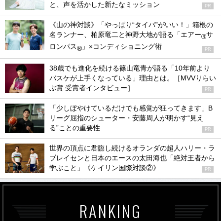
と、声を活かした新たなミッション
PR
《山の神対談》「やっぱり“タイパ”がいい！」箱根の
名ランナー、柏原竜二と神野大地が語る「エアー
サ
®
ロンパス
」×コンディショニング術
®
PR
38歳でも進化を続ける篠山竜青が語る「10年前より
バスケが上手くなっている」理由とは。［MVVりらい
ぶ賞 受賞者インタビュー］
PR
「少しぼやけているだけでも感覚が狂ってきます」B
リーグ屈指のシューター・安藤周人が明かす“見え
る”ことの重要性
PR
世界の頂点に君臨し続けるオランダの超人ハリー・ラ
ブレイセンと日本のエースの太田海也「絶対王者から
学ぶこと」《ケイリン国際対談②》
PR
RANKING