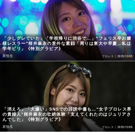
「少しグレていた」「学校帰りに渋谷で…」“フェリス卒お嬢
様レスラー”桜井麻衣の意外な素顔「周りは東大や早慶…私は
学年ビリ」《特別グラビア》
原悦生
2025/12/05
プロレス
「消えろ」「大嫌い」SNSでの誹謗中傷も…“女子プロレス界
の貴婦人”桜井麻衣の壮絶体験「支えてくれたのはジュリアさ
んでした」《特別グラビア》
原悦生
2025/12/05
プロレス