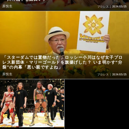
原悦生
2024/05/25
プロレス
「スターダムでは置物だった」ロッシー小川はなぜ女子プロ
レス新団体・マリーゴールドを旗揚げした？ いま明かす“分
裂”の内幕「悪い親ですよね」
原悦生
2024/05/25
プロレス