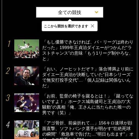
全ての競技
×
ここから競技を選択できます
最新
24時間
週間
「もし優勝できなければ、パ・リーグは終わり
だった」1999年王貞治ダイエーがつかんだ“ラ
ストチャンス”の意味「もう1リーグ制やろな、
と」
「おい、ノーヒットだぞ？」落合博満より前に
ダイエー王貞治が決断していた“日本シリーズ
で無安打投手交代”…「個人記録は関係ないん
だ」
「お前、監督の椅子を蹴るとは！」「蹴ってな
いですよ！」ホークス城島健司と王貞治の“大
騒動”の真相「俺、王さんに当たられた唯一の
男です（笑）」
「アゴ骨折、前歯折れて…」156キロ速球が顔
面直撃、ソフトバンク選手が明かす“壮絶死球
の瞬間”「救急車で告げた…“明日も出ます”」オ