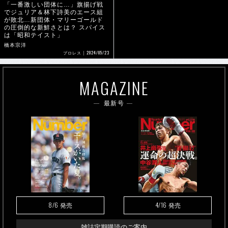
「一番激しい団体に…」旗揚げ戦
でジュリア＆林下詩美のエース組
が敗北…新団体・マリーゴールド
の圧倒的な新鮮さとは？ スパイス
は「昭和テイスト」
橋本宗洋
2024/05/23
プロレス
MAGAZINE
最新号
8/6
4/16
発売
発売
雑誌定期購読のご案内