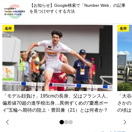
【お知らせ】Google検索で「Number Web」の記事
を見つけやすくする方法
名作
名作
「モデル顔負け」195cmの長身、父はフランス人、
「大谷
偏差値70超の進学校出身…異例ずくめの“慶應ボー
さかの
イ”五輪へ期待の陸上・豊田兼（21）とは何者か？
の頃は