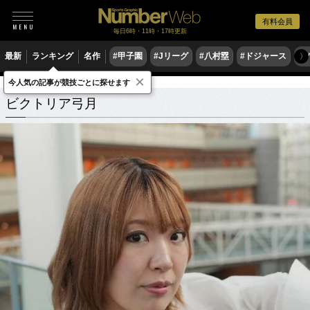
有料会員
毎日6時・11時・17時更新
最新
ランキング
名作
#甲子園
#Jリーグ
#八村塁
#ドジャース
#
〉
×
今人気の記事が競技ごとに探せます
ビクトリア弓月
関連記事
ビクトリア弓月