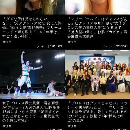
「ダメな所は見せられない
「マリーゴールドにはチャンスがあ
な…」“元アクトレス勢”が変えた評
る」ビクトリア弓月20歳が“女子プ
価…“戦う女優”青野未来がマリーゴ
ロレス界の期待の星”になるまで
ールドで輝く理由「この1年半は、
「努力型の天才。お肌ピカピカ」岩
すごく濃い時間」
谷麻優も太鼓判
原悦生
原悦生
2025/10/08
2025/10/07
プロレス
プロレス
女子プロレス界に異変…岩谷麻優
「プロレスはダンスじゃない」ロッ
が“デビュー7カ月の新人”山岡聖怜
シー小川が怒った日…「マリーゴー
18歳にまさかの完敗「足元すくわ
ルドは発展途上。厳しく見られるの
れたとかじゃなくて…」世代交代
はいいこと」旗揚げ1年“採点は80
の予感は本物か
点”の真意
原悦生
原悦生