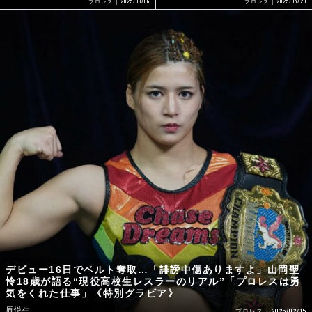
2025/08/06
2025/05/20
プロレス
プロレス
デビュー16日でベルト奪取…「誹謗中傷ありますよ」山岡聖
怜18歳が語る“現役高校生レスラーのリアル”「プロレスは勇
気をくれた仕事」《特別グラビア》
原悦生
2025/02/15
プロレス