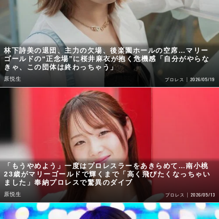
林下詩美の退団、主力の欠場、後楽園ホールの空席…マリー
ゴールドの“正念場”に桜井麻衣が抱く危機感「自分がやらな
きゃ、この団体は終わっちゃう」
原悦生
2026/05/19
プロレス
「もうやめよう」一度はプロレスラーをあきらめて…南小桃
23歳がマリーゴールドで輝くまで「高く飛びたくなっちゃい
ました」奉納プロレスで驚異のダイブ
原悦生
2026/05/13
プロレス