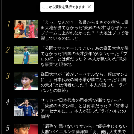
×
ここから競技を選択できます
最新
24時間
週間
「えっ、なんで？」監督からまさかの宣告…鎌
田大地が勝てなかった“愛媛の天才”はなぜトッ
プチームに上がれなかった？「大地はプロで活
躍しているのに…と」
「公園でサッカーしてこい」あの鎌田大地が勝
てなかった“四国の天才少年”がぶつかった「プ
ロの壁」とは何だった？ 本人が気づいた“意外
な事実”と現在地
鎌田大地が「彼がアーセナルなら、僕はマンU
に…」日本代表の司令塔が勝てなかった“四国
の天才”とは何者だった？ 本人が語った「ライ
バルとの軌跡」
サッカー“日本代表の司令塔”が勝てなかった
「愛媛の天才少年」とは何者だった？「将来は
アーセナルに…」本人が語った“ライバルとの
物語”
「眉毛？ 隠せないですから」“優等生じゃない
大器”バイエルン伊藤洋輝「あ、俺は大丈夫で