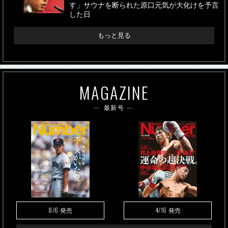
す」サウナを断られた原口元気が大化けを予言
した日
もっと見る
MAGAZINE
最新号
8/6
4/16
発売
発売