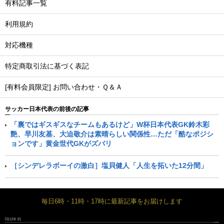
有料記事一覧
利用規約
対応機種
特定商取引法に基づく表記
[有料会員限定] お問い合わせ・Ｑ＆Ａ
サッカー日本代表の前後の記事
「裏ではギスギスなチームもあるけど」W杯日本代表GK鈴木彩
艶、早川友基、大迫敬介は素晴らしい関係性…ただ「酷なポジシ
ョンです」黄金世代GKがズバリ
［シンデレラボーイの激白］塩貝健人「人生を拓いた12分間」
毎日6時・11時・17時に最新記事をお届けします
FOLLOW US