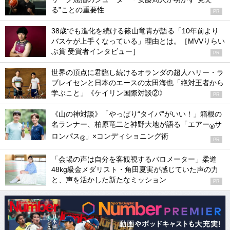
る”ことの重要性
PR
38歳でも進化を続ける篠山竜青が語る「10年前より
バスケが上手くなっている」理由とは。［MVVりらい
ぶ賞 受賞者インタビュー］
PR
世界の頂点に君臨し続けるオランダの超人ハリー・ラ
ブレイセンと日本のエースの太田海也「絶対王者から
学ぶこと」《ケイリン国際対談②》
PR
《山の神対談》「やっぱり“タイパ”がいい！」箱根の
名ランナー、柏原竜二と神野大地が語る「エアー
サ
®
ロンパス
」×コンディショニング術
®
PR
「会場の声は自分を客観視するバロメーター」柔道
48kg級金メダリスト・角田夏実が感じていた声の力
と、声を活かした新たなミッション
PR