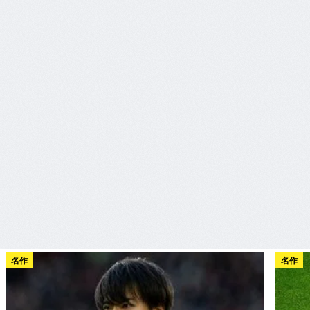
名作
名作