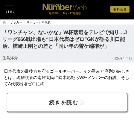
有料会員
毎日6時・11時・17時更新
サッカー
サッカー日本代表
「ワンチャン、ないかな」W杯落選をテレビで知り…J
リーグ666戦出場も“日本代表はゼロ”GKが語る川口能
活、楢崎正剛との差と「同い年の曽ケ端準が」
生島洋介
2026/06/11 11:02
日本代表の最後方を守るゴールキーパー。その重みと序列の厳しさ
とは。現解説者の南雄太氏に鈴木彩艶らW杯メンバーの解説、そし
てA代表出場ゼロに終...
続きを読む