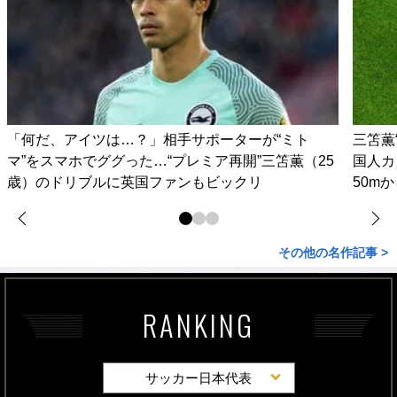
「何だ、アイツは…？」相手サポーターが“ミト
三笘薫
マ”をスマホでググった…“プレミア再開”三笘薫（25
国人カ
歳）のドリブルに英国ファンもビックリ
50m
その他の名作記事 >
RANKING
サッカー日本代表