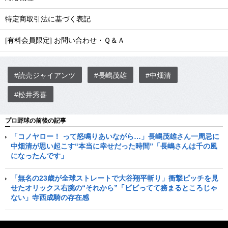
特定商取引法に基づく表記
[有料会員限定] お問い合わせ・Ｑ＆Ａ
#読売ジャイアンツ
#長嶋茂雄
#中畑清
#松井秀喜
プロ野球の前後の記事
「コノヤロー！ って怒鳴りあいながら…」長嶋茂雄さん一周忌に
中畑清が思い起こす“本当に幸せだった時間”「長嶋さんは千の風
になったんです」
「無名の23歳が全球ストレートで大谷翔平斬り」衝撃ピッチを見
せたオリックス右腕の“それから”「ビビってて務まるところじゃ
ない」寺西成騎の存在感