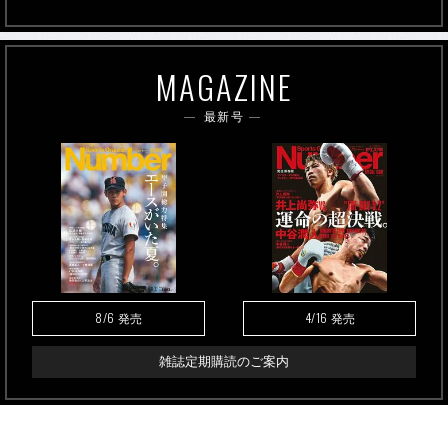
MAGAZINE
最新号
8/6
4/16
発売
発売
雑誌定期購読のご案内