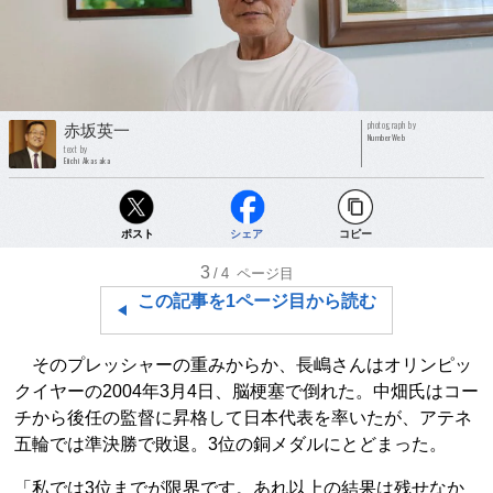
photograph by
赤坂英一
NumberWeb
text by
Eiichi Akasaka
ポスト
シェア
コピー
3
/4
ページ目
この記事を1ページ目から読む
そのプレッシャーの重みからか、長嶋さんはオリンピッ
クイヤーの2004年3月4日、脳梗塞で倒れた。中畑氏はコー
チから後任の監督に昇格して日本代表を率いたが、アテネ
五輪では準決勝で敗退。3位の銅メダルにとどまった。
「私では3位までが限界です。あれ以上の結果は残せなか