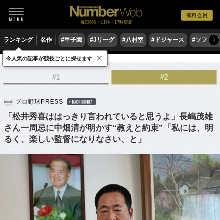
有料会員
毎日6時・11時・17時更新
ランキング
名作
#甲子園
#Jリーグ
#八村塁
#ドジャース
#ソフトバ
〉
×
今人気の記事が競技ごとに探せます
野球
プロ野球
#1
#2
プロ野球PRESS
BACK NUMBER
「松井秀喜ははっきり言われていると思うよ」長嶋茂雄
さん一周忌に中畑清が明かす“教えと約束”「私には、明
るく、楽しい監督になりなさい、と」