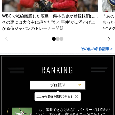
WBCで戦線離脱した広島・栗林良吏が登録抹消に…
「あの
その裏には大会中に起きた”ある事件”が…浮かび上
合った
がる侍ジャパンのトレーナー問題
た“ヤ
その他の名作記事 >
RANKING
プロ野球
×
ここから競技を選択できます
最新
24時間
週間
「もし優勝できなければ、パ・リーグは終わり
だった」1999年王貞治ダイエーがつかんだ“ラ