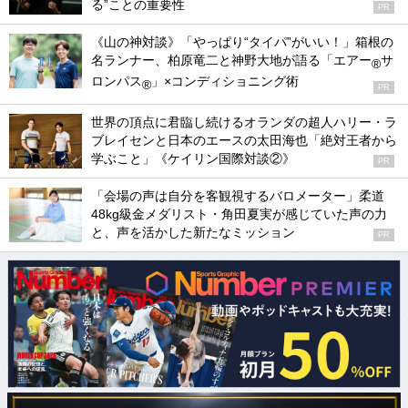
る”ことの重要性
PR
《山の神対談》「やっぱり“タイパ”がいい！」箱根の
名ランナー、柏原竜二と神野大地が語る「エアー
サ
®
ロンパス
」×コンディショニング術
®
PR
世界の頂点に君臨し続けるオランダの超人ハリー・ラ
ブレイセンと日本のエースの太田海也「絶対王者から
学ぶこと」《ケイリン国際対談②》
PR
「会場の声は自分を客観視するバロメーター」柔道
48kg級金メダリスト・角田夏実が感じていた声の力
と、声を活かした新たなミッション
PR