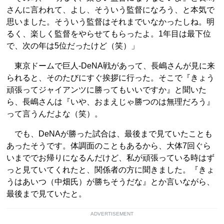
さんに言われて、よし、そういう監督になろう、と本気で
思いました。そういう監督はそれまでいなかったしね。明
るく、楽しく監督をやらせてもらったよ。1年目は最下位
で、次の年は5位だったけど（笑）」
東京ドームで巨人-DeNA戦があって、長嶋さんが見に来
られると、そのたびにすぐ挨拶に行った。そこで『きょう
頑張ってジャイアンツに勝ってもいいですか』と聞いた
ら、長嶋さんは『いや、おまえじゃ勝つのは無理だろう』
って言うんだよな（笑）。
でも、DeNAが勝った試合は、最後まで見ていたことも
あったそうです。体調面のこともあるから、大体7回ぐら
いまででお帰りになるんだけど、私が頑張っている時はず
っと見ていてくれたと、関係者の方に聞きました。『きょ
うはあいつ（中畑氏）が勝ちそうだな』とか言いながら、
最後まで見ていたと。
ADVERTISEMENT