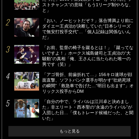
ストチャンス”の意味「もう1リーグ制やろな、
と」
「おい、ノーヒットだぞ？」落合博満より前に
ダイエー王貞治が決断していた“日本シリーズ
で無安打投手交代”…「個人記録は関係ないん
だ」
「お前、監督の椅子を蹴るとは！」「蹴ってな
いですよ！」ホークス城島健司と王貞治の“大
騒動”の真相「俺、王さんに当たられた唯一の
男です（笑）」
「アゴ骨折、前歯折れて…」156キロ速球が顔
面直撃、ソフトバンク選手が明かす“壮絶死球
の瞬間”「救急車で告げた…“明日も出ます”」オ
リックス投手からDM
「自分の中で、ライバルは江川卓と決めまし
た」非エリート・西本聖の“永遠のライバル”が
入団した日…「僕もトレード候補だった、と聞
いた」
もっと見る