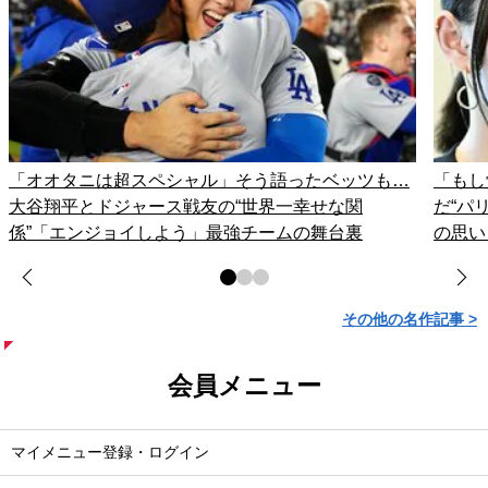
「オオタニは超スペシャル」そう語ったベッツも…
「もし
大谷翔平とドジャース戦友の“世界一幸せな関
だ“パ
係”「エンジョイしよう」最強チームの舞台裏
の思い
その他の名作記事 >
会員メニュー
マイメニュー登録・ログイン