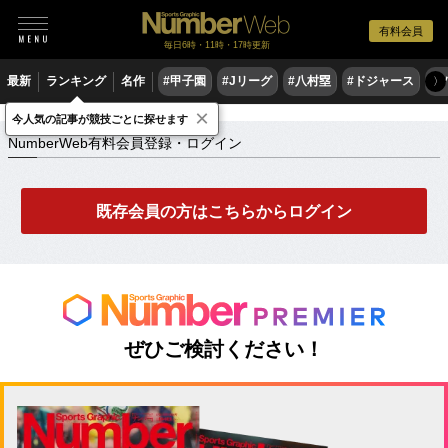
有料会員
毎日6時・11時・17時更新
最新
ランキング
名作
#甲子園
#Jリーグ
#八村塁
#ドジャース
#
〉
×
NumberWeb有料会員登録・ログイン
今人気の記事が競技ごとに探せます
NumberWeb有料会員登録・ログイン
既存会員の方はこちらからログイン
ぜひご検討ください！