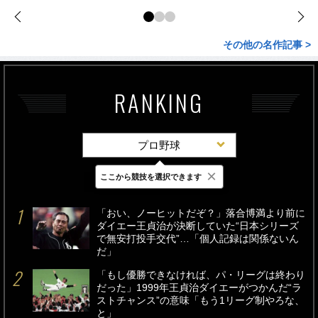
その他の名作記事 >
RANKING
プロ野球
×
ここから競技を選択できます
最新
24時間
週間
「おい、ノーヒットだぞ？」落合博満より前に
ダイエー王貞治が決断していた“日本シリーズ
で無安打投手交代”…「個人記録は関係ないん
だ」
「もし優勝できなければ、パ・リーグは終わり
だった」1999年王貞治ダイエーがつかんだ“ラ
ストチャンス”の意味「もう1リーグ制やろな、
と」