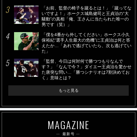
「お前、監督の椅子を蹴るとは！」「蹴ってな
いですよ！」ホークス城島健司と王貞治の“大
騒動”の真相「俺、王さんに当たられた唯一の
男です（笑）」
「僕を4番から外してください」ホークス小久
保裕紀“選手人生最大の危機”に王貞治は何と答
えたか…「あれで逃げていたら、次も逃げてい
た」
「監督、今日は何対何で勝つつもりなんで
す？」「なんで今？」ダイエー王貞治を驚かせ
た唐突な問い…「勝つシナリオは7割決めてお
く」意味とは？
もっと見る
MAGAZINE
最新号