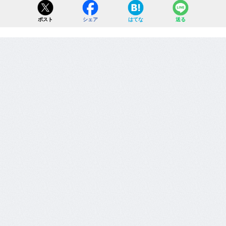
ポスト
シェア
はてな
送る