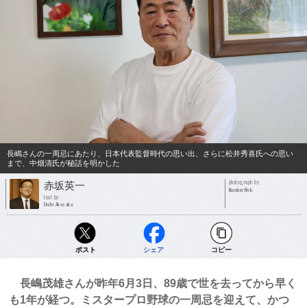
長嶋さんの一周忌にあたり、日本代表監督時代の思い出、さらに松井秀喜氏への思い
まで、中畑清氏が秘話を明かした
photograph by
赤坂英一
NumberWeb
text by
Eiichi Akasaka
ポスト
シェア
コピー
長嶋茂雄さんが昨年6月3日、89歳で世を去ってから早く
も1年が経つ。ミスタープロ野球の一周忌を迎えて、かつ