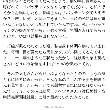
のはキツイとわかってたんでしょう。前の年に長嶋さんに
呼ばれて、『バッティングをやらせてください』と私のほ
うからお願いしたら、長嶋さんは『バッティングで大丈夫
か？ 厳しいぞ』と聞いてきました。当時の私には荷が重
いんじゃないかと心配されていたんですね。私が『バッテ
ィングが好きですから』と強く主張して聞き入れてもらっ
たけど、やはり結果を出せなかった。
打線が振るわなかった頃、私自身も体調を崩していまし
た。毎朝、目が覚めたら天井がグルグル回ってるんです。
メニエール病のような症状だったから、経験者の栗山英樹
さんにどういう治療をすればいいのか教わってね。
それで薬を呑んだらだいぶよくなったものの、もう心身
ともに限界に近かった。そんな私の苦しんでる姿を長嶋さ
んも見てましたから、とても慰留する気にはなれなかった
んでしょう。その時は結局、ナベツネさん（渡辺恒雄・当
時読売新聞社社長）に引き留めていただきました」
ADVERTISEMENT