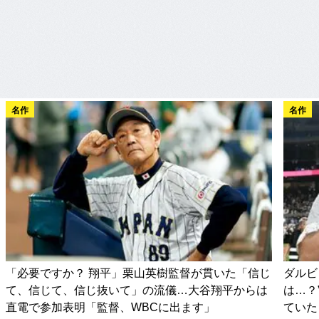
名作
名作
「必要ですか？ 翔平」栗山英樹監督が貫いた「信じ
ダルビ
て、信じて、信じ抜いて」の流儀…大谷翔平からは
は…？
直電で参加表明「監督、WBCに出ます」
ていた