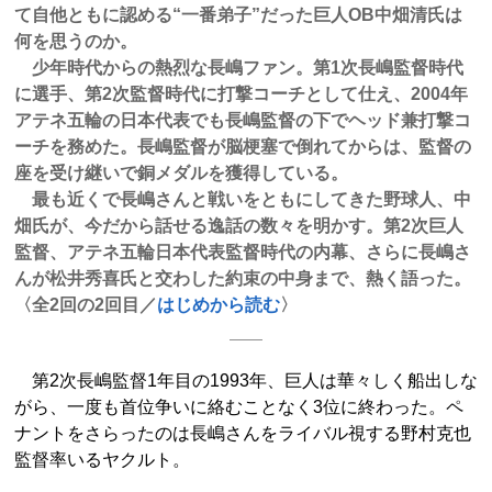
て自他ともに認める“一番弟子”だった巨人OB中畑清氏は
何を思うのか。
少年時代からの熱烈な長嶋ファン。第1次長嶋監督時代
に選手、第2次監督時代に打撃コーチとして仕え、2004年
アテネ五輪の日本代表でも長嶋監督の下でヘッド兼打撃コ
ーチを務めた。長嶋監督が脳梗塞で倒れてからは、監督の
座を受け継いで銅メダルを獲得している。
最も近くで長嶋さんと戦いをともにしてきた野球人、中
畑氏が、今だから話せる逸話の数々を明かす。第2次巨人
監督、アテネ五輪日本代表監督時代の内幕、さらに長嶋さ
んが松井秀喜氏と交わした約束の中身まで、熱く語った。
〈全2回の2回目／
はじめから読む
〉
第2次長嶋監督1年目の1993年、巨人は華々しく船出しな
がら、一度も首位争いに絡むことなく3位に終わった。ペ
ナントをさらったのは長嶋さんをライバル視する野村克也
監督率いるヤクルト。