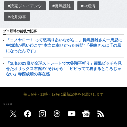
#読売ジャイアンツ
#長嶋茂雄
#中畑清
#松井秀喜
プロ野球の前後の記事
「コノヤロー！ って怒鳴りあいながら…」長嶋茂雄さん一周忌に
中畑清が思い起こす“本当に幸せだった時間”「長嶋さんは千の風
になったんです」
「無名の23歳が全球ストレートで大谷翔平斬り」衝撃ピッチを見
せたオリックス右腕の“それから”「ビビってて務まるところじゃ
ない」寺西成騎の存在感
毎日6時・11時・17時に最新記事をお届けします
FOLLOW US