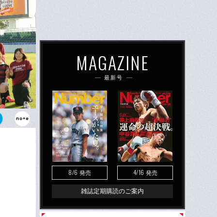
MAGAZINE
最新号
ける早大女
8/6
4/16
発売
発売
雑誌定期購読のご案内