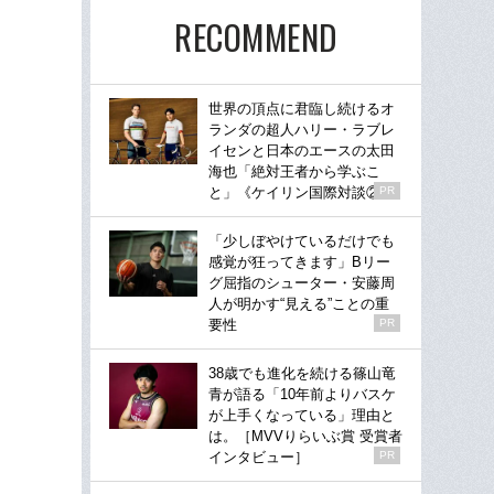
RECOMMEND
世界の頂点に君臨し続けるオ
ランダの超人ハリー・ラブレ
イセンと日本のエースの太田
海也「絶対王者から学ぶこ
と」《ケイリン国際対談②》
PR
「少しぼやけているだけでも
感覚が狂ってきます」Bリー
グ屈指のシューター・安藤周
人が明かす“見える”ことの重
要性
PR
38歳でも進化を続ける篠山竜
青が語る「10年前よりバスケ
が上手くなっている」理由と
は。［MVVりらいぶ賞 受賞者
インタビュー］
PR