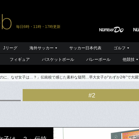
毎日6時・11時・17時更新
Jリーグ
海外サッカー
サッカー日本代表
ゴルフ
フィギュア
バスケットボール
バレーボール
他競技
のに、なぜ女子は…？」伝統校で感じた素朴な疑問…早大女子が“わずか2年”で大躍
#2