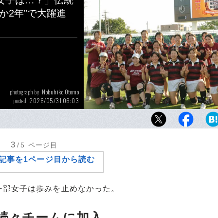
女子は…？」伝統
ずか2年”で大躍進
Nobuhiko Otomo
photograph by
2026/05/31 06:03
posted
創部2年で初タイトルを獲得するなど躍進を続
子ラグビー部のここまでの軌跡を振り返る
3
/5
ページ目
記事を1ページ目から読む
部女子は歩みを止めなかった。
続々チームに加入