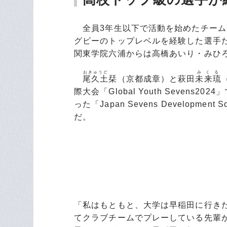
全員3年生以下で活動を始めたチーム
グビーのトップレベルを経験した選手た
関東学院六浦からは高橋あいり・みひ
おきゅうど
みくる
尾久土
栞（京都成章）と萩田
未来琉
際大会「Global Youth Seve
った「Japan Sevens Develop
だ。
「私はもともと、大学は早稲田に行き
てクラブチームでプレーしている先輩