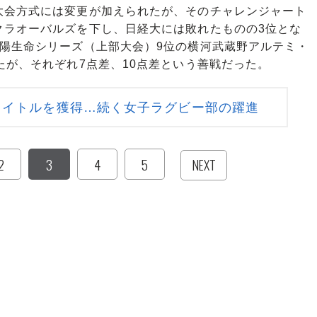
会方式には変更が加えられたが、そのチャレンジャート
クラオーバルズを下し、日経大には敗れたものの3位とな
太陽生命シリーズ（上部大会）9位の横河武蔵野アルテミ・
たが、それぞれ7点差、10点差という善戦だった。
タイトルを獲得…続く女子ラグビー部の躍進
2
3
4
5
NEXT