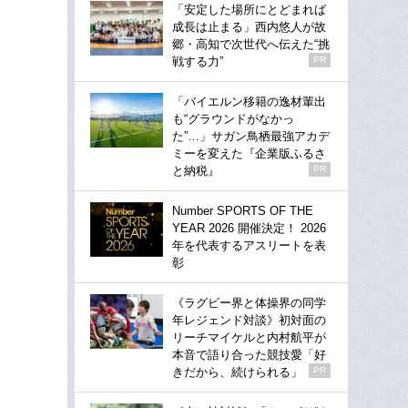
「安定した場所にとどまれば
成長は止まる」西内悠人が故
郷・高知で次世代へ伝えた“挑
戦する力”
PR
「バイエルン移籍の逸材輩出
も“グラウンドがなかっ
た”…」サガン鳥栖最強アカデ
ミーを変えた『企業版ふるさ
と納税』
PR
Number SPORTS OF THE
YEAR 2026 開催決定！ 2026
年を代表するアスリートを表
彰
《ラグビー界と体操界の同学
年レジェンド対談》初対面の
リーチマイケルと内村航平が
本音で語り合った競技愛「好
きだから、続けられる」
PR