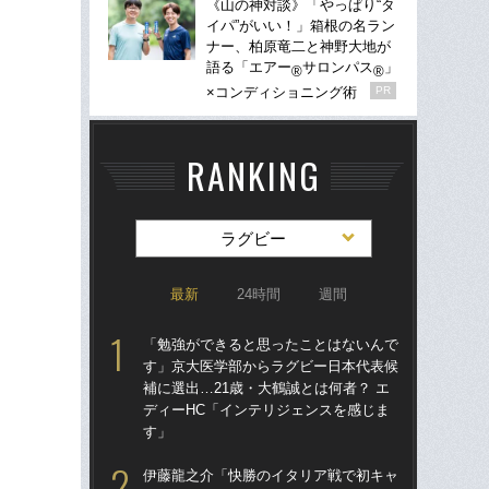
《山の神対談》「やっぱり“タ
イパ”がいい！」箱根の名ラン
ナー、柏原竜二と神野大地が
語る「エアー
サロンパス
」
®
®
×コンディショニング術
PR
RANKING
ラグビー
最新
24時間
週間
「勉強ができると思ったことはないんで
「
す」京大医学部からラグビー日本代表候
ち
補に選出…21歳・大鶴誠とは何者？ エ
ト…
ディーHC「インテリジェンスを感じま
日
す」
「
伊藤龍之介「快勝のイタリア戦で初キャ
日