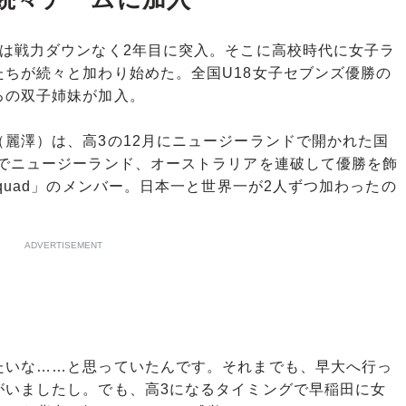
は戦力ダウンなく2年目に突入。そこに高校時代に女子ラ
ちが続々と加わり始めた。全国U18女子セブンズ優勝の
ろの双子姉妹が加入。
（麗澤）は、高3の12月にニュージーランドで開かれた国
ns2024」でニュージーランド、オーストラリアを連破して優勝を飾
ment Squad」のメンバー。日本一と世界一が2人ずつ加わったの
ADVERTISEMENT
たいな……と思っていたんです。それまでも、早大へ行っ
がいましたし。でも、高3になるタイミングで早稲田に女