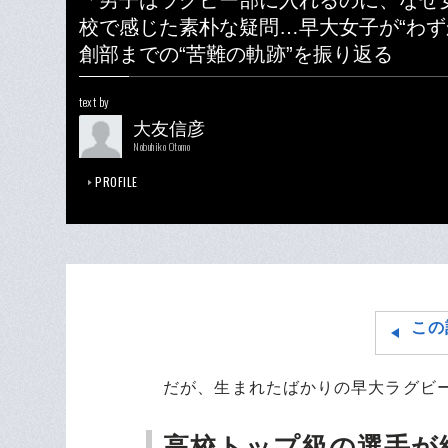
「男子はラグビー部に入れるのに、なぜ
校で感じた素朴な疑問…早大女子が“わ
創部までの“苦難の軌跡”を振り返る
text by
大友信彦
Nobuhiko Otomo
PROFILE
この
だが、生まれたばかりの早大ラグビー
高校トップ級の選手が