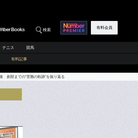
有料会員
検索
テニス
競馬
有料記事
進 創部までの“苦難の軌跡”を振り返る