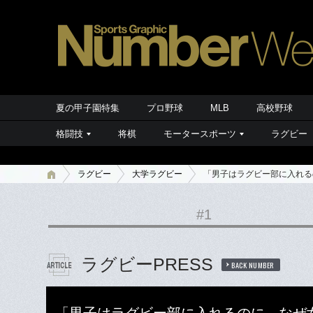
夏の甲子園特集
プロ野球
MLB
高校野球
格闘技
将棋
モータースポーツ
ラグビー
ラグビー
大学ラグビー
「男子はラグビー部に入れる
#1
ラグビーPRESS
BACK NUMBER