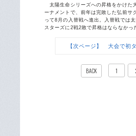
太陽生命シリーズへの昇格をかけた大
ーナメントで、前年は完敗した弘前サ
って8月の入替戦へ進出。入替戦では
スターズに2戦2敗で昇格はならなかっ
【次ページ】 大会で初
1
BACK