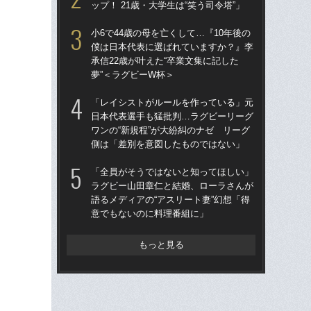
ップ！ 21歳・大学生は“笑う司令塔”」
ワン
側
小6で44歳の母を亡くして…『10年後の
僕は日本代表に選ばれていますか？』李
「
承信22歳が叶えた“卒業文集に記した
す
夢”＜ラグビーW杯＞
補に
デ
「レイシストがルールを作っている」元
す
日本代表選手も猛批判…ラグビーリーグ
ワンの“新規程”が大紛糾のナゼ リーグ
「意
側は「差別を意図したものではない」
軍団
者
「全員がそうではないと知ってほしい」
プ
ラグビー山田章仁と結婚、ローラさんが
語るメディアの“アスリート妻”幻想「得
「
意でもないのに料理番組に」
大阪
アン
ン
もっと見る