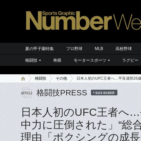
夏の甲子園特集
プロ野球
MLB
高校野球
格闘技
将棋
モータースポーツ
ラグビー
格闘技
その他
日本人初のUFC王者へ…平良達郎2
格闘技PRESS
BACK NUMBER
日本人初のUFC王者へ
中力に圧倒された」“総
理由「ボクシングの成長