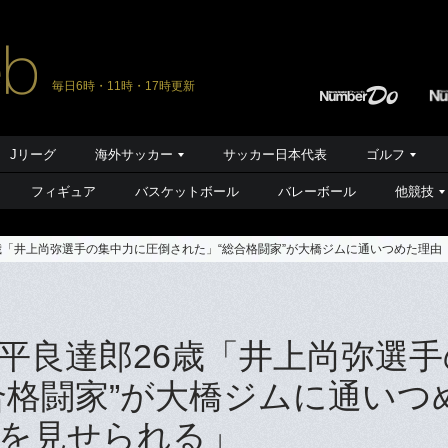
毎日6時・11時・17時更新
Jリーグ
海外サッカー
サッカー日本代表
ゴルフ
フィギュア
バスケットボール
バレーボール
他競技
6歳「井上尚弥選手の集中力に圧倒された」“総合格闘家”が大橋ジムに通いつめた理
…平良達郎26歳「井上尚弥選
合格闘家”が大橋ジムに通いつ
を見せられる」