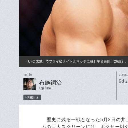
『UFC 328』でフライ級タイトルマッチに挑む平良達郎（26歳
text by
photog
Getty
布施鋼治
Koji Fuse
PROFILE
歴史に残る一戦となった5月2日の井上
ムの巨大スクリーンには、ボクサー以