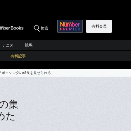
有料会員
検索
テニス
競馬
有料記事
由「ボクシングの成長を見せられる」
手の集
めた