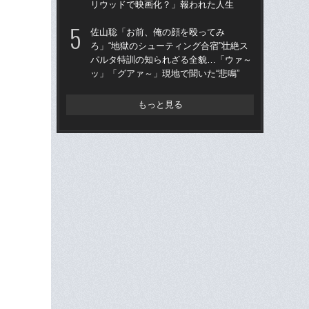
リウッドで映画化？」報われた人生
と
佐山聡「お前、俺の顔を殴ってみ
「
ろ」“地獄のシューティング合宿”壮絶ス
た…
パルタ特訓の知られざる全貌…「ウァ～
ダ
ッ」「グアァ～」現地で聞いた“悲鳴”
ン
もっと見る