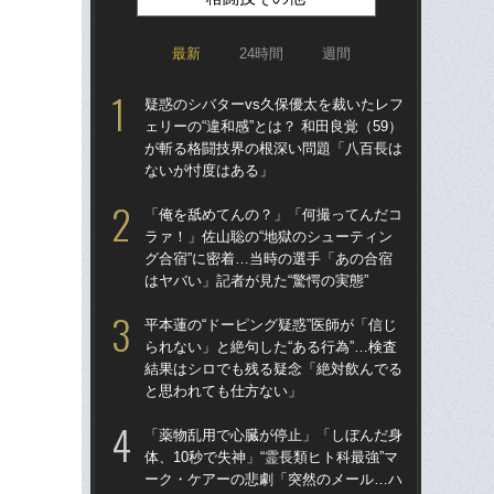
最新
24時間
週間
疑惑のシバターvs久保優太を裁いたレフ
詐
ェリーの“違和感”とは？ 和田良覚（59）
の“
が斬る格闘技界の根深い問題「八百長は
えた
ないが忖度はある」
時
「俺を舐めてんの？」「何撮ってんだコ
「
ラァ！」佐山聡の“地獄のシューティン
ラァ
グ合宿”に密着…当時の選手「あの合宿
グ合
はヤバい」記者が見た“驚愕の実態”
はヤ
平本蓮の“ドーピング疑惑”医師が「信じ
佐
られない」と絶句した“ある行為”…検査
ろ」
結果はシロでも残る疑念「絶対飲んでる
パ
と思われても仕方ない」
ッ」
「薬物乱用で心臓が停止」「しぼんだ身
平本
体、10秒で失神」“霊長類ヒト科最強”マ
られ
ーク・ケアーの悲劇「突然のメール…ハ
結