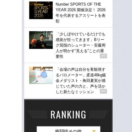
Number SPORTS OF THE
YEAR 2026 開催決定！ 2026
年を代表するアスリートを表
彰
「少しぼやけているだけでも
感覚が狂ってきます」Bリー
グ屈指のシューター・安藤周
人が明かす“見える”ことの重
要性
PR
「会場の声は自分を客観視す
るバロメーター」柔道48kg級
金メダリスト・角田夏実が感
じていた声の力と、声を活か
した新たなミッション
PR
RANKING
格闘技その他