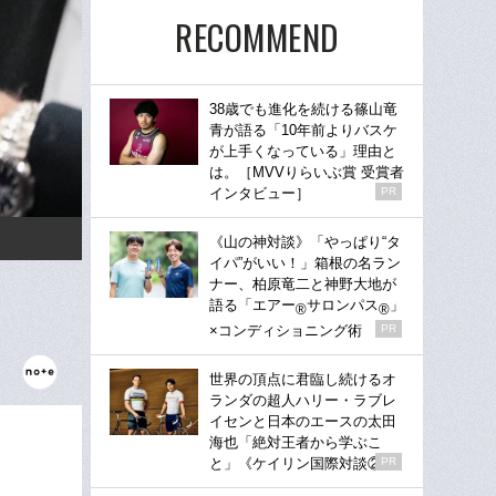
RECOMMEND
38歳でも進化を続ける篠山竜
青が語る「10年前よりバスケ
が上手くなっている」理由と
は。［MVVりらいぶ賞 受賞者
インタビュー］
PR
《山の神対談》「やっぱり“タ
イパ”がいい！」箱根の名ラン
ナー、柏原竜二と神野大地が
語る「エアー
サロンパス
」
®
®
×コンディショニング術
PR
世界の頂点に君臨し続けるオ
ランダの超人ハリー・ラブレ
イセンと日本のエースの太田
海也「絶対王者から学ぶこ
と」《ケイリン国際対談②》
PR