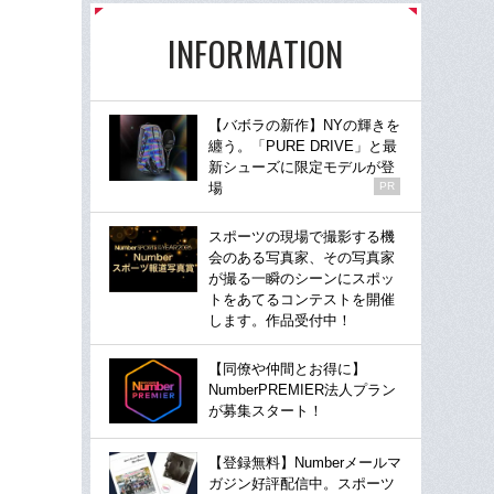
INFORMATION
【バボラの新作】NYの輝きを
纏う。「PURE DRIVE」と最
新シューズに限定モデルが登
場
PR
スポーツの現場で撮影する機
会のある写真家、その写真家
が撮る一瞬のシーンにスポッ
トをあてるコンテストを開催
します。作品受付中！
【同僚や仲間とお得に】
NumberPREMIER法人プラン
が募集スタート！
【登録無料】Numberメールマ
ガジン好評配信中。スポーツ