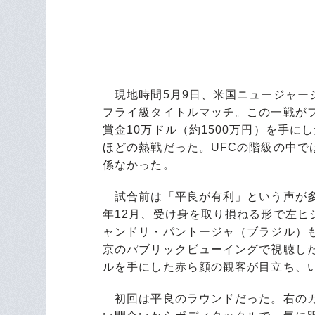
現地時間5月9日、米国ニュージャージー
フライ級タイトルマッチ。この一戦が
賞金10万ドル（約1500万円）を手
ほどの熱戦だった。UFCの階級の中
係なかった。
試合前は「平良が有利」という声が多
年12月、受け身を取り損ねる形で左
ャンドリ・パントージャ（ブラジル）
京のパブリックビューイングで視聴し
ルを手にした赤ら顔の観客が目立ち、
初回は平良のラウンドだった。右のカ