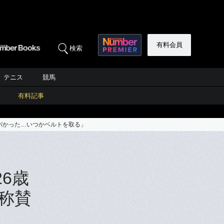
有料会員
検索
テニス
競馬
有料記事
ヤバかった…いつかベルトを取る」
6歳
称賛