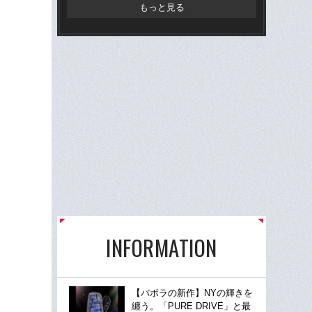
ど
もっと見る
INFORMATION
【バボラの新作】NYの輝きを
纏う。「PURE DRIVE」と最