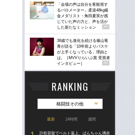
「会場の声は自分を客観視す
るバロメーター」柔道48kg級
金メダリスト・角田夏実が感
じていた声の力と、声を活か
した新たなミッション
PR
38歳でも進化を続ける篠山竜
青が語る「10年前よりバスケ
が上手くなっている」理由と
は。［MVVりらいぶ賞 受賞者
インタビュー］
PR
RANKING
格闘技その他
最新
24時間
週間
詐欺容疑でベルト返上、ぱんちゃん璃奈
詐