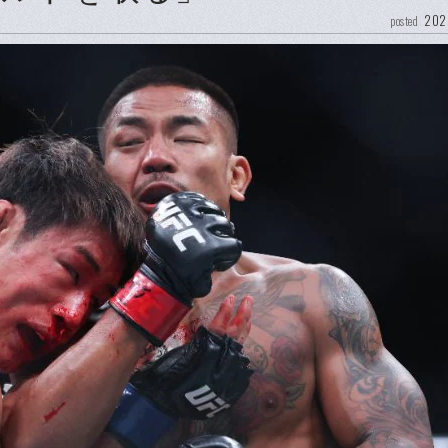
202
posted