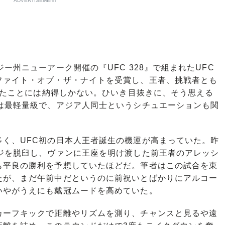
ADVERTISEMENT
州ニューアーク開催の『UFC 328』で組まれたUFC
ファイト・オブ・ザ・ナイトを受賞し、王者、挑戦者とも
にしたことには納得しかない。ひいき目抜きに、そう思える
では最軽量級で、アジア人同士というシチュエーションも関
く、UFC初の日本人王者誕生の機運が高まっていた。昨
ヒジを脱臼し、ヴァンに王座を明け渡した前王者のアレッシ
も平良の勝利を予想していたほどだ。筆者はこの試合を東
たが、まだ午前中だというのに前祝いとばかりにアルコー
いやがうえにも戴冠ムードを高めていた。
ーフキックで距離やリズムを測り、チャンスと見るや遠