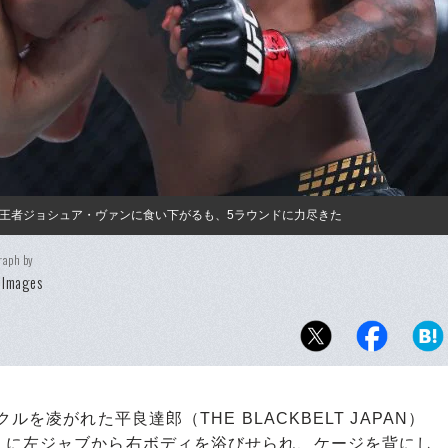
。王者ジョシュア・ヴァンに食い下がるも、5ラウンドに力尽きた
raph by
 Images
を凌がれた平良達郎（THE BLACKBELT JAPAN）
）に左ジャブから右ボディを浴びせられ、ケージを背にし