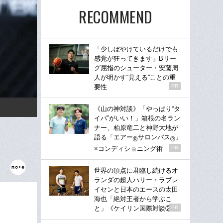
RECOMMEND
「少しぼやけているだけでも
感覚が狂ってきます」Bリー
グ屈指のシューター・安藤周
人が明かす“見える”ことの重
要性
PR
《山の神対談》「やっぱり“タ
イパ”がいい！」箱根の名ラン
ナー、柏原竜二と神野大地が
語る「エアー
サロンパス
」
®
®
×コンディショニング術
PR
世界の頂点に君臨し続けるオ
ランダの超人ハリー・ラブレ
イセンと日本のエースの太田
海也「絶対王者から学ぶこ
と」《ケイリン国際対談②》
PR