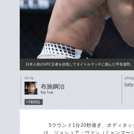
日本人初のUFC王者を目指してタイトルマッチに挑んだ平良達郎
text by
photog
Getty
布施鋼治
Koji Fuse
PROFILE
5ラウンド1分20秒過ぎ、ボディタックル
は、ジョシュア・ヴァン（ミャンマー