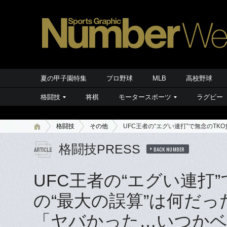
夏の甲子園特集
プロ野球
MLB
高校野球
格闘技
将棋
モータースポーツ
ラグビー
格闘技
その他
UFC王者の“エグい連打”で無念のT
格闘技PRESS
BACK NUMBER
UFC王者の“エグい連打
の“最大の誤算”は何だ
「ヤバかった…いつか