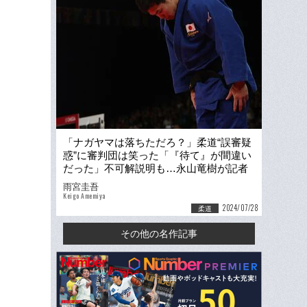
「ナガヤマは落ちただろ？」柔道“誤審疑
惑”に審判団は笑った「『待て』が間違い
だった」不可解説明も…永山竜樹が記者
に見せた涙「自分のスキだった」
雨宮圭吾
Keigo Amemiya
2024/07/28
柔道
その他の名作記事