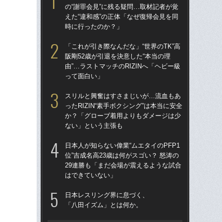
の“謝罪会見”に残る疑問…取材記者が覚
の“
えた“違和感”の正体「なぜ復帰会見を同
えた
時に行ったのか？」
時
「これが引き際なんだな」“世界のTK”高
「
阪剛52歳が引退を決意した“本当の理
ラァ
由”…ラストマッチのRIZINへ「ヘビー級
グ合
って面白い」
はヤ
スリルと興奮はすさまじいが…流血もあ
佐
ったRIZIN“素手ボクシング”は本当に安全
ろ」
か？「グローブ着用よりもダメージは少
パ
ない」という主張も
ッ」
日本人が知らない偉業“ムエタイのPFP1
最
位”吉成名高23歳は何がスゴい？ 怒涛の
合
29連勝も「まだ会場が震えるような試合
一枚
はできていない」
狩り
日本レスリング界に息づく、
「
「八田イズム」とは何か。
カメ
実”