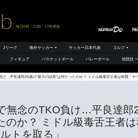
毎日6時・11時・17時更新
Jリーグ
海外サッカー
サッカー日本代表
ゴルフ
フィギュア
バスケットボール
バレーボール
他競技
KO負け…平良達郎26歳の“最大の誤算”は何だったのか？ ミドル級毒舌王者は称賛「
”で無念のTKO負け…平良達郎2
ったのか？ ミドル級毒舌王者は
ベルトを取る」