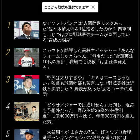
×
ここから競技を選択できます
最新
24時間
週間
なぜソフトバンクは“入団辞退リスクあっ
た”佐々木麟太郎を1位指名したのか？ 四軍制
も…じつはプロ野球最強チームが直面してい
る“育成の悩み”
スカウトが酷評した高校生ピッチャー「あんな
フォームじゃとらへん」“無名だった”野茂英雄
10代の挫折…職場でも説教「はよ仕事覚え
ろ」
「野茂は太りすぎや」「キミはエースじゃな
い」監督も球団幹部も苦言…なぜ野茂英雄は近
鉄と決裂した？ 野茂が怒った“あるコーチの退
団”
「どうせメジャーでは通用せん」批判も…近鉄
も予想外だった、野茂英雄26歳の“任意引
退”「1億4000万円を捨て、年俸980万円を選ん
だ男」
「大谷翔平が“まさかの3位”」好きなプロ野球
選手ランキング“センバツ球児が選ぶ1位”は