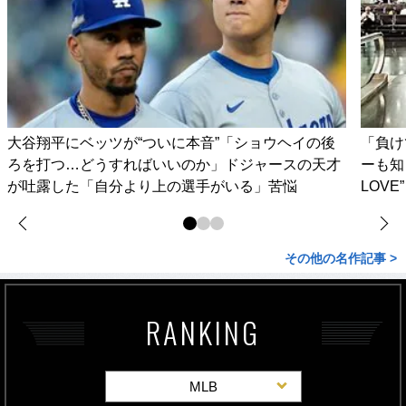
大谷翔平にベッツが“ついに本音”「ショウヘイの後
「負け
ろを打つ…どうすればいいのか」ドジャースの天才
ーも知
が吐露した「自分より上の選手がいる」苦悩
LOV
その他の名作記事 >
RANKING
MLB