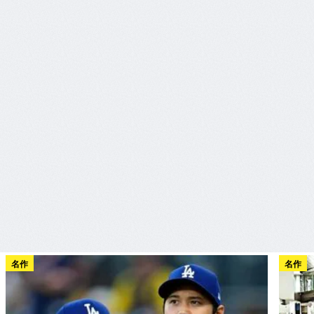
名作
名作