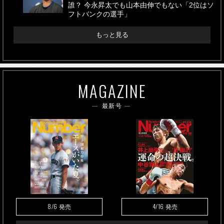
誰？ 今永昇太でも山本由伸でもない「2位はソ
フトバンクの選手」
もっと見る
MAGAZINE
最新号
8/6
4/16
発売
発売