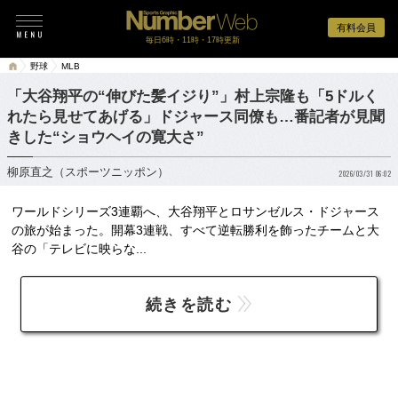
有料会員
毎日6時・11時・17時更新
野球
MLB
「大谷翔平の“伸びた髪イジり”」村上宗隆も「5ドルく
れたら見せてあげる」ドジャース同僚も…番記者が見聞
きした“ショウヘイの寛大さ”
柳原直之（スポーツニッポン）
2026/03/31 06:02
ワールドシリーズ3連覇へ、大谷翔平とロサンゼルス・ドジャース
の旅が始まった。開幕3連戦、すべて逆転勝利を飾ったチームと大
谷の「テレビに映らな...
続きを読む