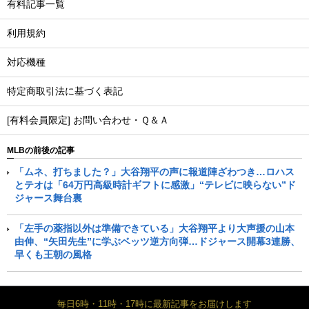
有料記事一覧
利用規約
対応機種
特定商取引法に基づく表記
[有料会員限定] お問い合わせ・Ｑ＆Ａ
MLBの前後の記事
「ムネ、打ちました？」大谷翔平の声に報道陣ざわつき…ロハス
とテオは「64万円高級時計ギフトに感激」“テレビに映らない”ド
ジャース舞台裏
「左手の薬指以外は準備できている」大谷翔平より大声援の山本
由伸、“矢田先生”に学ぶベッツ逆方向弾…ドジャース開幕3連勝、
早くも王朝の風格
毎日6時・11時・17時に最新記事をお届けします