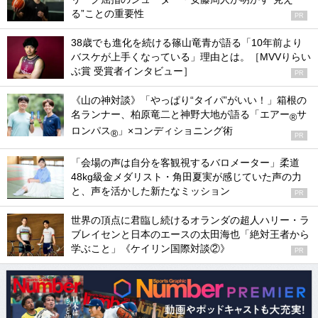
る”ことの重要性
PR
38歳でも進化を続ける篠山竜青が語る「10年前より
バスケが上手くなっている」理由とは。［MVVりらい
ぶ賞 受賞者インタビュー］
PR
《山の神対談》「やっぱり“タイパ”がいい！」箱根の
名ランナー、柏原竜二と神野大地が語る「エアー
サ
®
ロンパス
」×コンディショニング術
®
PR
「会場の声は自分を客観視するバロメーター」柔道
48kg級金メダリスト・角田夏実が感じていた声の力
と、声を活かした新たなミッション
PR
世界の頂点に君臨し続けるオランダの超人ハリー・ラ
ブレイセンと日本のエースの太田海也「絶対王者から
学ぶこと」《ケイリン国際対談②》
PR