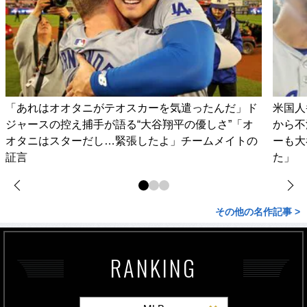
「あれはオオタニがテオスカーを気遣ったんだ」ド
米国人
ジャースの控え捕手が語る“大谷翔平の優しさ”「オ
から不
オタニはスターだし…緊張したよ」チームメイトの
ーも大
証言
た」
その他の名作記事 >
RANKING