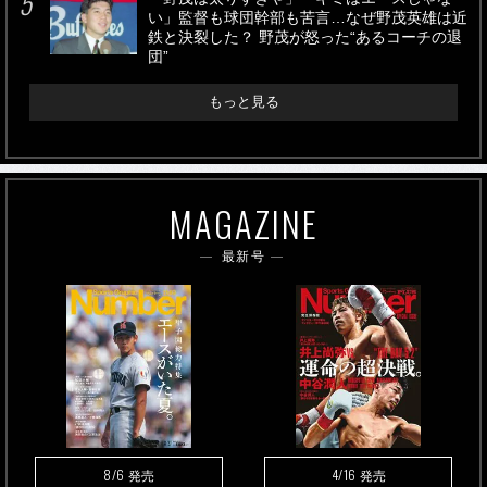
い」監督も球団幹部も苦言…なぜ野茂英雄は近
鉄と決裂した？ 野茂が怒った“あるコーチの退
団”
もっと見る
MAGAZINE
最新号
8/6
4/16
発売
発売