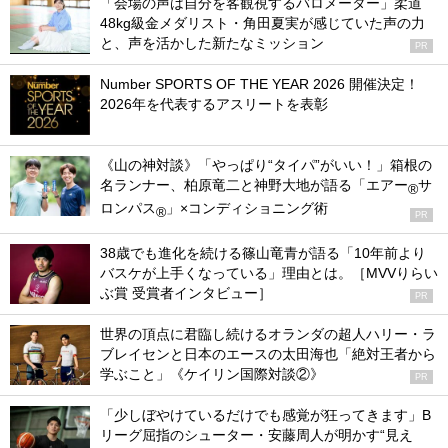
「会場の声は自分を客観視するバロメーター」柔道
48kg級金メダリスト・角田夏実が感じていた声の力
と、声を活かした新たなミッション
PR
Number SPORTS OF THE YEAR 2026 開催決定！
2026年を代表するアスリートを表彰
《山の神対談》「やっぱり“タイパ”がいい！」箱根の
名ランナー、柏原竜二と神野大地が語る「エアー
サ
®
ロンパス
」×コンディショニング術
®
PR
38歳でも進化を続ける篠山竜青が語る「10年前より
バスケが上手くなっている」理由とは。［MVVりらい
ぶ賞 受賞者インタビュー］
PR
世界の頂点に君臨し続けるオランダの超人ハリー・ラ
ブレイセンと日本のエースの太田海也「絶対王者から
学ぶこと」《ケイリン国際対談②》
PR
「少しぼやけているだけでも感覚が狂ってきます」B
リーグ屈指のシューター・安藤周人が明かす“見え