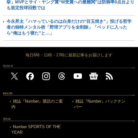
挙」MVPとサイ・ヤング賞“W受賞への最難関”は防御率0点台より
も規定投球回数では
今永昇太「ハマっているのは白身だけの“目玉焼き”」投げる哲学
者の独特メンタル術「野球アプリを全削除」「ベッドに入った
ら“俺はもう寝た”と…」
毎日6時・11時・17時に最新記事をお届けします
FOLLOW US
MAGAZINE
雑誌『Number』購読のご案
雑誌『Number』バックナン
内
バー
SPECIAL
Number SPORTS OF THE
YEAR