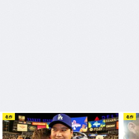
名作
名作