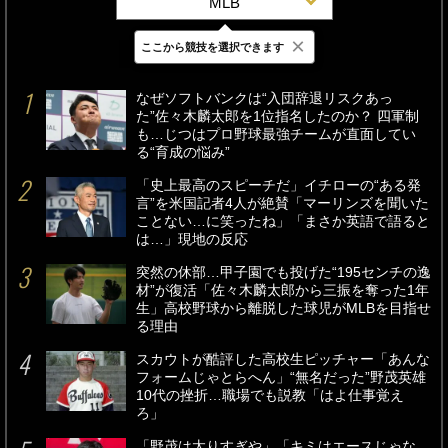
MLB
×
ここから競技を選択できます
最新
24時間
週間
なぜソフトバンクは“入団辞退リスクあっ
た”佐々木麟太郎を1位指名したのか？ 四軍制
も…じつはプロ野球最強チームが直面してい
る“育成の悩み”
「史上最高のスピーチだ」イチローの“ある発
言”を米国記者4人が絶賛「マーリンズを聞いた
ことない…に笑ったね」「まさか英語で語ると
は…」現地の反応
突然の休部…甲子園でも投げた“195センチの逸
材”が復活「佐々木麟太郎から三振を奪った1年
生」高校野球から離脱した球児がMLBを目指せ
る理由
スカウトが酷評した高校生ピッチャー「あんな
フォームじゃとらへん」“無名だった”野茂英雄
10代の挫折…職場でも説教「はよ仕事覚え
ろ」
「野茂は太りすぎや」「キミはエースじゃな