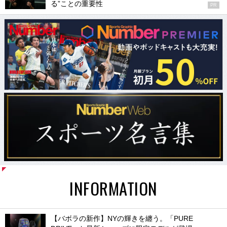
る”ことの重要性
PR
INFORMATION
【バボラの新作】NYの輝きを纏う。「PURE