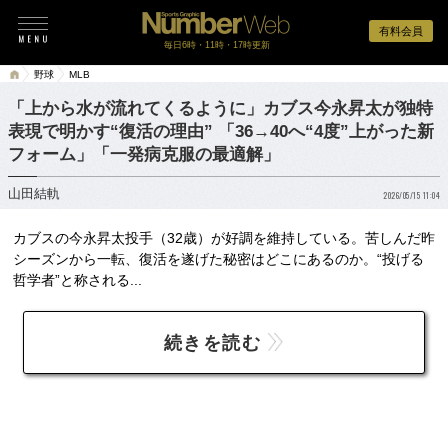
有料会員
毎日6時・11時・17時更新
野球
MLB
「上から水が流れてくるように」カブス今永昇太が独特
表現で明かす“復活の理由” 「36→40へ“4度”上がった新
フォーム」「一発病克服の最適解」
山田結軌
2026/05/15 11:04
カブスの今永昇太投手（32歳）が好調を維持している。苦しんだ昨
シーズンから一転、復活を遂げた秘密はどこにあるのか。“投げる
哲学者”と称される...
続きを読む