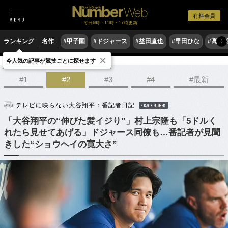
有料会員
毎日6時・11時・17時更新
ランキング
名作
#甲子園
#ドジャース
#益田直也
#早田ひな
#高木
〉
×
今人気の記事が競技ごとに探せます
野球
MLB
#1
#2
#3
#4
#最新
テレビに映らない大谷翔平：番記者日記
BACK NUMBER
「大谷翔平の“伸びた髪イジり”」村上宗隆も「5ドルく
れたら見せてあげる」ドジャース同僚も…番記者が見聞
きした“ショウヘイの寛大さ”