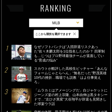
RANKING
MLB
×
ここから競技を選択できます
最新
24時間
週間
なぜソフトバンクは“入団辞退リスクあっ
た”佐々木麟太郎を1位指名したのか？ 四軍制
も…じつはプロ野球最強チームが直面してい
る“育成の悩み”
スカウトが酷評した高校生ピッチャー「あんな
フォームじゃとらへん」“無名だった”野茂英雄
10代の挫折…職場でも説教「はよ仕事覚え
ろ」
「ムラカミはアメージングだ」白ジャケットに
ジーンズ姿の村上宗隆、山本由伸は黒タキシー
ドで…“左ひざ異変”大谷翔平が辞退も見聞きし
た球宴ウラ話