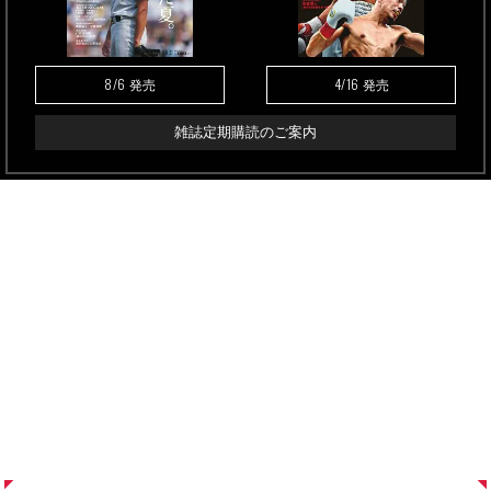
8/6
4/16
発売
発売
雑誌定期購読のご案内