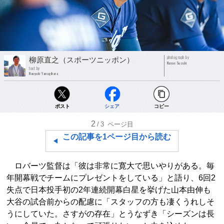
photograph by
柳原直之（スポーツニッポン）
Nanae Suzuki
text by
Naoyuki Yanagihara
ポスト
シェア
コピー
2
/3
ページ目
この記事を1ページ目から読む
ロバーツ監督は「彼は非常に寛大で思いやりがある。毎
年開幕戦でチームにプレゼントをしている」と語り、6回2
失点で日本投手初の2年連続開幕白星を挙げた山本由伸も
大谷の試合前からの配慮に「スタッフの方も凄くうれしそ
うにしていた。さすがの存在」とうなずき「シーズンは長