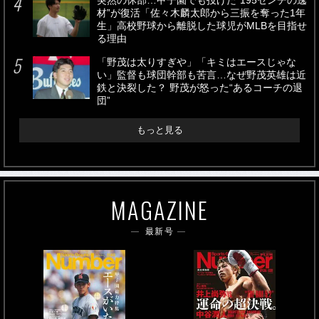
突然の休部…甲子園でも投げた“195センチの逸
材”が復活「佐々木麟太郎から三振を奪った1年
生」高校野球から離脱した球児がMLBを目指せ
る理由
「野茂は太りすぎや」「キミはエースじゃな
い」監督も球団幹部も苦言…なぜ野茂英雄は近
鉄と決裂した？ 野茂が怒った“あるコーチの退
団”
もっと見る
MAGAZINE
最新号