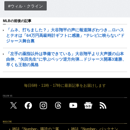
#ウィル・クライン
MLBの前後の記事
「ムネ、打ちました？」大谷翔平の声に報道陣ざわつき…ロハス
とテオは「64万円高級時計ギフトに感激」“テレビに映らない”ド
ジャース舞台裏
「左手の薬指以外は準備できている」大谷翔平より大声援の山本
由伸、“矢田先生”に学ぶベッツ逆方向弾…ドジャース開幕3連勝、
早くも王朝の風格
毎日6時・11時・17時に最新記事をお届けします
FOLLOW US
MAGAZINE
雑誌『Number』購読のご案
雑誌『Number』バックナン