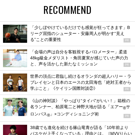
RECOMMEND
「少しぼやけているだけでも感覚が狂ってきます」B
リーグ屈指のシューター・安藤周人が明かす“見え
る”ことの重要性
PR
「会場の声は自分を客観視するバロメーター」柔道
48kg級金メダリスト・角田夏実が感じていた声の力
と、声を活かした新たなミッション
PR
世界の頂点に君臨し続けるオランダの超人ハリー・ラ
ブレイセンと日本のエースの太田海也「絶対王者から
学ぶこと」《ケイリン国際対談②》
PR
《山の神対談》「やっぱり“タイパ”がいい！」箱根の
名ランナー、柏原竜二と神野大地が語る「エアー
サ
®
ロンパス
」×コンディショニング術
®
PR
38歳でも進化を続ける篠山竜青が語る「10年前より
バスケが上手くなっている」理由とは。［MVVりらい