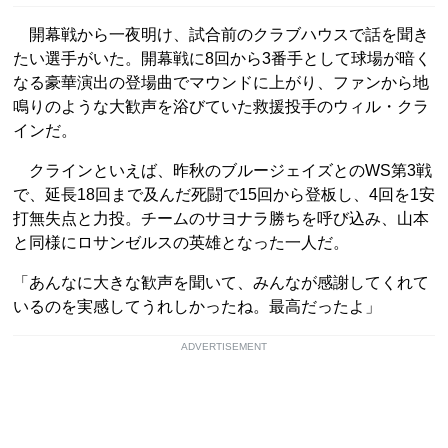
開幕戦から一夜明け、試合前のクラブハウスで話を聞き
たい選手がいた。開幕戦に8回から3番手として球場が暗く
なる豪華演出の登場曲でマウンドに上がり、ファンから地
鳴りのような大歓声を浴びていた救援投手のウィル・クラ
インだ。
クラインといえば、昨秋のブルージェイズとのWS第3戦
で、延長18回まで及んだ死闘で15回から登板し、4回を1安
打無失点と力投。チームのサヨナラ勝ちを呼び込み、山本
と同様にロサンゼルスの英雄となった一人だ。
「あんなに大きな歓声を聞いて、みんなが感謝してくれて
いるのを実感してうれしかったね。最高だったよ」
ADVERTISEMENT