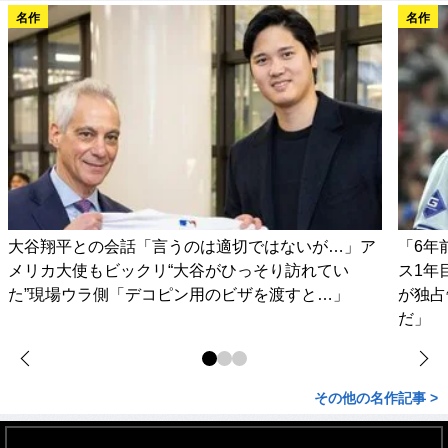
名作
名作
大谷翔平との会話「言うのは適切ではないが…」ア
「6年
メリカ大使もビックリ“大谷がひっそり訪れてい
ス1年
た”現場ウラ側「デコピン用のビザを渡すと…」
が独占
だ」
その他の名作記事 >