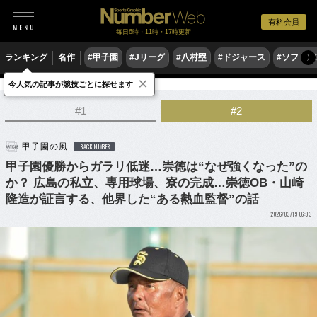
有料会員
毎日6時・11時・17時更新
ランキング
名作
#甲子園
#Jリーグ
#八村塁
#ドジャース
#ソフトバ
〉
×
今人気の記事が競技ごとに探せます
野球
高校野球
#1
#2
甲子園の風
BACK NUMBER
甲子園優勝からガラリ低迷…崇徳は“なぜ強くなった”の
か？ 広島の私立、専用球場、寮の完成…崇徳OB・山崎
隆造が証言する、他界した“ある熱血監督”の話
2026/03/19 06:03