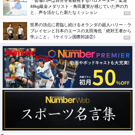
「会場の声は自分を客観視するバロメーター」柔道
48kg級金メダリスト・角田夏実が感じていた声の力
と、声を活かした新たなミッション
PR
世界の頂点に君臨し続けるオランダの超人ハリー・ラ
ブレイセンと日本のエースの太田海也「絶対王者から
学ぶこと」《ケイリン国際対談②》
PR