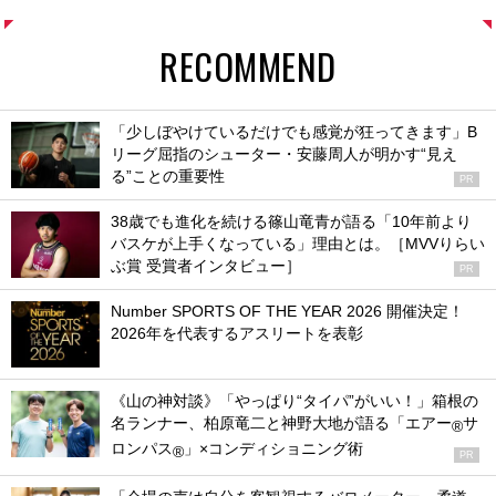
RECOMMEND
「少しぼやけているだけでも感覚が狂ってきます」B
リーグ屈指のシューター・安藤周人が明かす“見え
る”ことの重要性
PR
38歳でも進化を続ける篠山竜青が語る「10年前より
バスケが上手くなっている」理由とは。［MVVりらい
ぶ賞 受賞者インタビュー］
PR
Number SPORTS OF THE YEAR 2026 開催決定！
2026年を代表するアスリートを表彰
《山の神対談》「やっぱり“タイパ”がいい！」箱根の
名ランナー、柏原竜二と神野大地が語る「エアー
サ
®
ロンパス
」×コンディショニング術
®
PR