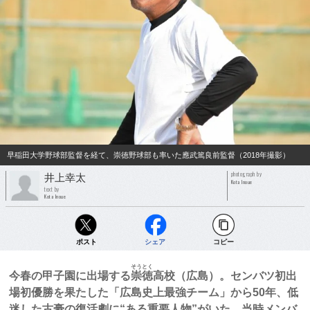
早稲田大学野球部監督を経て、崇徳野球部も率いた應武篤良前監督（2018年撮影）
photograph by
井上幸太
Kota Inoue
text by
Kota Inoue
ポスト
シェア
コピー
そうとく
今春の甲子園に出場する
崇徳
高校（広島）。センバツ初出
場初優勝を果たした「広島史上最強チーム」から50年、低
迷した古豪の復活劇に“ある重要人物”がいた。当時メンバ