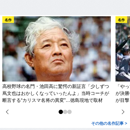
名作
名作
高校野球の名門・池田高に驚愕の新証言「少しずつ
「やっ
蔦文也はおかしくなっていったんよ」当時コーチが
が決勝
断言する“カリスマ名将の異変”…徳島現地で取材
が目撃
その他の名作記事 >