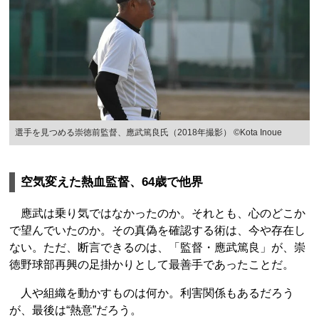
選手を見つめる崇徳前監督、應武篤良氏（2018年撮影） ©Kota Inoue
空気変えた熱血監督、64歳で他界
應武は乗り気ではなかったのか。それとも、心のどこか
で望んでいたのか。その真偽を確認する術は、今や存在し
ない。ただ、断言できるのは、「監督・應武篤良」が、崇
徳野球部再興の足掛かりとして最善手であったことだ。
人や組織を動かすものは何か。利害関係もあるだろう
が、最後は“熱意”だろう。