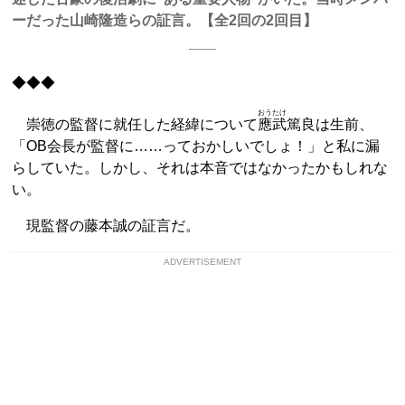
ーだった山崎隆造らの証言。【全2回の2回目】
◆◆◆
おうたけ
崇徳の監督に就任した経緯について
應武
篤良は生前、
「OB会長が監督に……っておかしいでしょ！」と私に漏
らしていた。しかし、それは本音ではなかったかもしれな
い。
現監督の藤本誠の証言だ。
ADVERTISEMENT