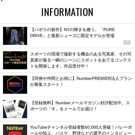
INFORMATION
【バボラの新作】NYの輝きを纏う。「PURE
DRIVE」と最新シューズに限定モデルが登場
PR
スポーツの現場で撮影する機会のある写真家、その写
真家が撮る一瞬のシーンにスポットをあてるコンテス
トを開催します。作品受付中！
【同僚や仲間とお得に】NumberPREMIER法人プラン
が募集スタート！
【登録無料】Numberメールマガジン好評配信中。ス
ポーツの「今」をメールでお届け！
YouTubeチャンネル登録者数60,000人突破！バレーボ
ールや陸上、バスケ、野球などの選手のインタビュー