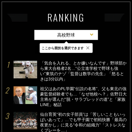
RANKING
高校野球
×
ここから競技を選択できます
最新
24時間
週間
「気合を入れる、とか嫌いなんです」野球部か
ら東大合格者2名…“公立進学校で野球も強
い”東筑のナゾ「監督は数学の先生」「怒ると
きは3分以内」
祖父はあのPL学園“伝説の名将”、父も東北の強
豪監督経験者でも…「なぜ他校へ？」佐野日大
主将が選んだ“脱・サラブレッドの道”と「家族
LINE」秘話
仙台育英“初の女子部員”は「苦しいこともいっ
ぱいあって」…でも甲子園で初戦快勝「最高の
夜更かし」に見る“令和の組織力”「ストレスな
くプレーを…」