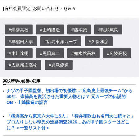
[有料会員限定] お問い合わせ・Ｑ＆Ａ
#崇徳高校
#山崎隆造
#藤本誠
#應武篤良
#早稲田大学
#広島東洋カープ
#久保和彦
#小川達明
#黒田真二
#如水館高校
#広陵高校
#広島新庄高校
#岩見優輝
高校野球の前後の記事
ナゾの甲子園監督、初出場で初優勝…“広島史上最強チーム”から
50年、崇徳高を復活させた重要人物とは？ 元カープの伝説的
OB・山崎隆造の証言
「横浜高から東京六大学に5人」「智弁和歌山も名門大に続々と」
プロ入りしない球児の進路調査2026…あの甲子園スターはどこ
に？＜一覧リスト付＞