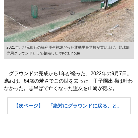
2021年、地元銀行の福利厚生施設だった運動場を学校が買い上げ、野球部
専用グラウンドとして整備した ©Kota Inoue
グラウンドの完成から1年が経った、2022年の9月7日。
應武は、64歳の若さでこの世を去った。甲子園出場は叶わ
なかった。志半ばで亡くなった盟友を山崎が偲ぶ。
【次ページ】 「絶対にグラウンドに戻る、と」