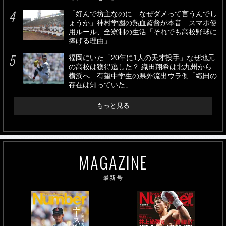
「好んで坊主なのに…なぜダメって言うんでし
ょうか」神村学園の熱血監督が本音…スマホ使
用ルール、全寮制の生活「それでも高校野球に
捧げる理由」
福岡にいた「20年に1人の天才投手」なぜ地元
の高校は獲得逃した？ 織田翔希は北九州から
横浜へ…有望中学生の県外流出ウラ側「織田の
存在は知っていた」
もっと見る
MAGAZINE
最新号