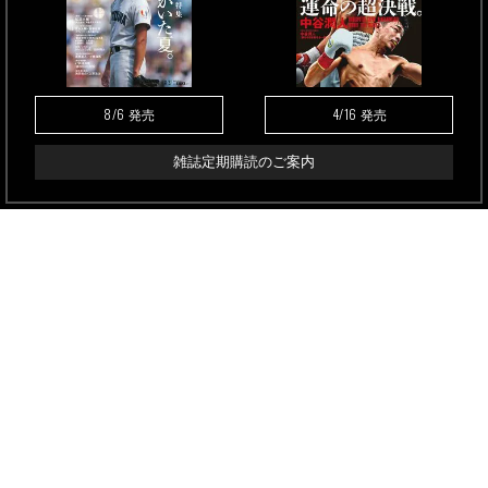
8/6
4/16
発売
発売
雑誌定期購読のご案内