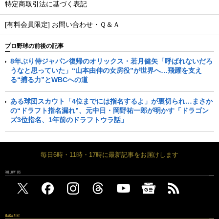
特定商取引法に基づく表記
[有料会員限定] お問い合わせ・Ｑ＆Ａ
プロ野球の前後の記事
8年ぶり侍ジャパン復帰のオリックス・若月健矢「呼ばれないだろ
うなと思っていた」“山本由伸の女房役”が世界へ…飛躍を支え
る“捕る力”とWBCへの道
ある球団スカウト「4位までには指名するよ」が裏切られ…まさか
の“ドラフト指名漏れ”、元中日・岡野祐一郎が明かす「ドラゴン
ズ3位指名、1年前のドラフトウラ話」
毎日6時・11時・17時に最新記事をお届けします
FOLLOW US
MAGAZINE