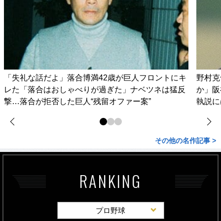
「失礼な話だよ」落合博満42歳が巨人フロントにキ
野村克
レた「落合はおしゃべりが過ぎた」ナベツネは猛反
か」阪
撃…落合が拒否した巨人“残留オファー案”
執説に
その他の名作記事 >
RANKING
プロ野球