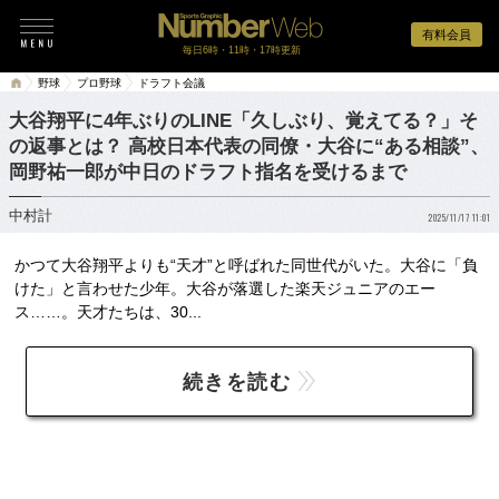
有料会員
毎日6時・11時・17時更新
野球
プロ野球
ドラフト会議
大谷翔平に4年ぶりのLINE「久しぶり、覚えてる？」そ
の返事とは？ 高校日本代表の同僚・大谷に“ある相談”、
岡野祐一郎が中日のドラフト指名を受けるまで
中村計
2025/11/17 11:01
かつて大谷翔平よりも“天才”と呼ばれた同世代がいた。大谷に「負
けた」と言わせた少年。大谷が落選した楽天ジュニアのエー
ス……。天才たちは、30...
続きを読む