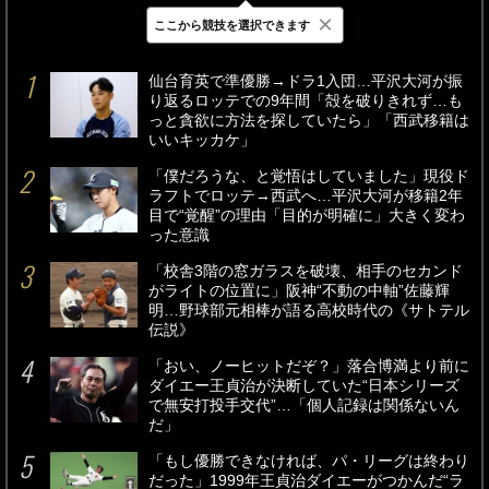
×
ここから競技を選択できます
最新
24時間
週間
仙台育英で準優勝→ドラ1入団…平沢大河が振
り返るロッテでの9年間「殻を破りきれず…も
っと貪欲に方法を探していたら」「西武移籍は
いいキッカケ」
「僕だろうな、と覚悟はしていました」現役ド
ラフトでロッテ→西武へ…平沢大河が移籍2年
目で“覚醒”の理由「目的が明確に」大きく変わ
った意識
「校舎3階の窓ガラスを破壊、相手のセカンド
がライトの位置に」阪神“不動の中軸”佐藤輝
明…野球部元相棒が語る高校時代の《サトテル
伝説》
「おい、ノーヒットだぞ？」落合博満より前に
ダイエー王貞治が決断していた“日本シリーズ
で無安打投手交代”…「個人記録は関係ないん
だ」
「もし優勝できなければ、パ・リーグは終わり
だった」1999年王貞治ダイエーがつかんだ“ラ