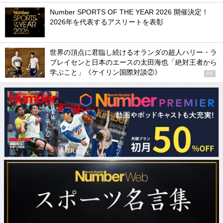
Number SPORTS OF THE YEAR 2026 開催決定！
2026年を代表するアスリートを表彰
世界の頂点に君臨し続けるオランダの超人ハリー・ラ
ブレイセンと日本のエースの太田海也「絶対王者から
学ぶこと」《ケイリン国際対談②》
PR