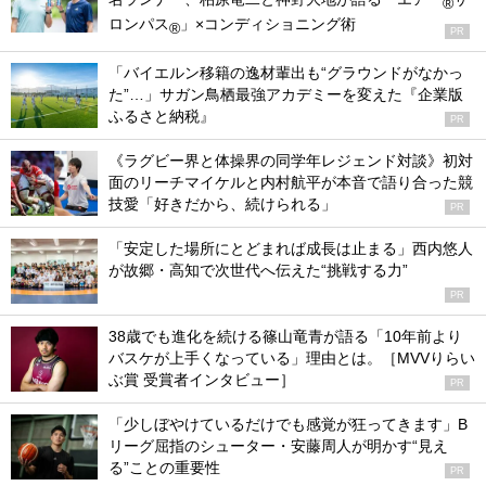
®
ロンパス
」×コンディショニング術
®
PR
「バイエルン移籍の逸材輩出も“グラウンドがなかっ
た”…」サガン鳥栖最強アカデミーを変えた『企業版
ふるさと納税』
PR
《ラグビー界と体操界の同学年レジェンド対談》初対
面のリーチマイケルと内村航平が本音で語り合った競
技愛「好きだから、続けられる」
PR
「安定した場所にとどまれば成長は止まる」西内悠人
が故郷・高知で次世代へ伝えた“挑戦する力”
PR
38歳でも進化を続ける篠山竜青が語る「10年前より
バスケが上手くなっている」理由とは。［MVVりらい
ぶ賞 受賞者インタビュー］
PR
「少しぼやけているだけでも感覚が狂ってきます」B
リーグ屈指のシューター・安藤周人が明かす“見え
る”ことの重要性
PR