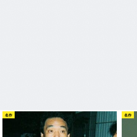
名作
名作