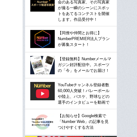
会のある写真家、その写真家
が撮る一瞬のシーンにスポッ
トをあてるコンテストを開催
します。作品受付中！
【同僚や仲間とお得に】
NumberPREMIER法人プラン
が募集スタート！
【登録無料】Numberメールマ
ガジン好評配信中。スポーツ
の「今」をメールでお届け！
YouTubeチャンネル登録者数
60,000人突破！バレーボール
や陸上、バスケ、野球などの
選手のインタビューを動画で
【お知らせ】Google検索で
「Number Web」の記事を見
つけやすくする方法