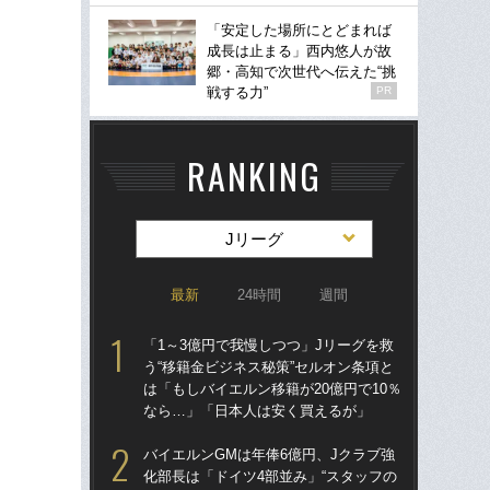
「安定した場所にとどまれば
成長は止まる」西内悠人が故
郷・高知で次世代へ伝えた“挑
戦する力”
PR
RANKING
Jリーグ
最新
24時間
週間
「1～3億円で我慢しつつ」Jリーグを救
バイ
う“移籍金ビジネス秘策”セルオン条項と
化部
は「もしバイエルン移籍が20億円で10％
給料
なら…」「日本人は安く買えるが」
が
バイエルンGMは年俸6億円、Jクラブ強
「1
化部長は「ドイツ4部並み」“スタッフの
う“