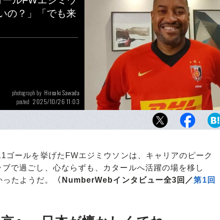
ゴールFWエジミウ
いいの？」「でも来
Hiroaki Sawada
photograph by
2025/10/26 11:03
posted
43歳となったエジミウソン。少々ふくよかに
本への愛は今も変わらなかった
11ゴールを挙げたFWエジミウソンは、キャリアのピーク
クラブで過ごし、心ならずも、カタールへ活躍の場を移し
かったようだ。
〈NumberWebインタビュー全3回／
第1回