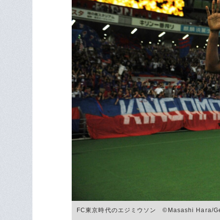
FC東京時代のエジミウソン ©Masashi Hara/Gett