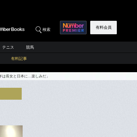
有料会員
検索
テニス
競馬
有料記事
来年は長女と日本に…楽しみだ」