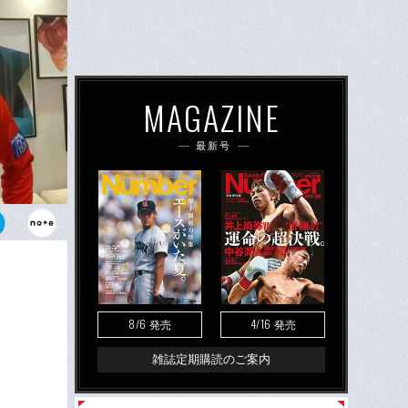
MAGAZINE
最新号
なったが、日
8/6
4/16
発売
発売
雑誌定期購読のご案内