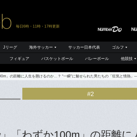
毎日6時・11時・17時更新
Jリーグ
海外サッカー
サッカー日本代表
ゴルフ
フィギュア
バスケットボール
バレーボール
他競技
00m」の距離に人生を懸けるのか…？ “一瞬”に魅せられた男たちの「狂気と情熱」
#2
」「わずか100m」の距離に