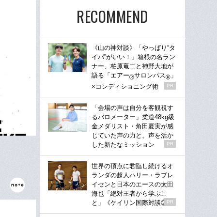
RECOMMEND
《山の神対談》「やっぱり“タ
イパ”がいい！」箱根の名ラン
ナー、柏原竜二と神野大地が
語る「エアー
サロンパス
」
®
®
×コンディショニング術
PR
「会場の声は自分を客観視す
るバロメーター」柔道48kg級
金メダリスト・角田夏実が感
じていた声の力と、声を活か
した新たなミッション
PR
世界の頂点に君臨し続けるオ
ランダの超人ハリー・ラブレ
イセンと日本のエースの太田
海也「絶対王者から学ぶこ
と」《ケイリン国際対談②》
PR