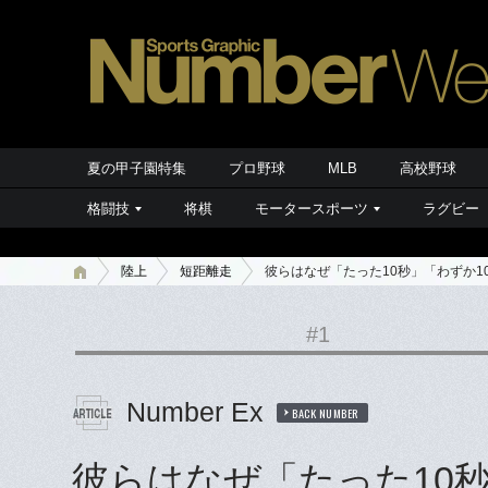
夏の甲子園特集
プロ野球
MLB
高校野球
格闘技
将棋
モータースポーツ
ラグビー
陸上
短距離走
彼らはなぜ「たった10秒」「わずか1
#1
Number Ex
BACK NUMBER
彼らはなぜ「たった10秒