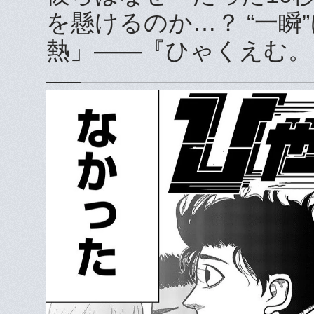
を懸けるのか…？ “一
熱」――『ひゃくえむ。