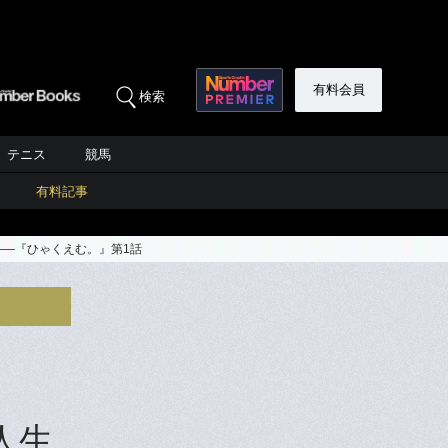
有料会員
検索
テニス
競馬
有料記事
――『ひゃくえむ。』第1話
人生