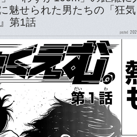
瞬”に魅せられた男たちの「狂
』第1話
202
posted