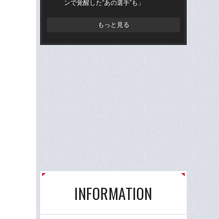
ンで覚醒した“あの選手”も」
い
「
もっと見る
INFORMATION