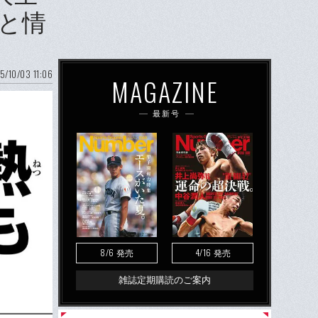
気と情
5/10/03 11:06
MAGAZINE
最新号
8/6
4/16
発売
発売
雑誌定期購読のご案内