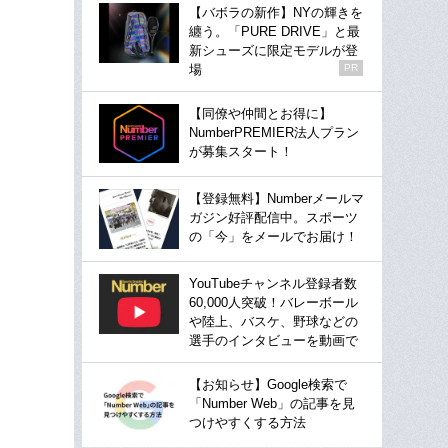
【バボラの新作】NYの輝きを
纏う。「PURE DRIVE」と最
新シューズに限定モデルが登
場
PR
【同僚や仲間とお得に】
NumberPREMIER法人プラン
が募集スタート！
【登録無料】Numberメールマ
ガジン好評配信中。スポーツ
の「今」をメールでお届け！
YouTubeチャンネル登録者数
60,000人突破！バレーボール
や陸上、バスケ、野球などの
選手のインタビューを動画で
【お知らせ】Google検索で
「Number Web」の記事を見
つけやすくする方法