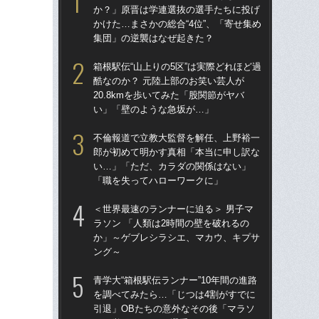
か？」原晋は学連選抜の選手たちに投げ
題
かけた…まさかの総合“4位”、「寄せ集め
語っ
集団」の逆襲はなぜ起きた？
に
箱根駅伝“山上りの5区”は実際どれほど過
東大
酷なのか？ 元陸上部のお笑い芸人が
70
20.8kmを歩いてみた「股関節がヤバ
「
い」「壁のような急坂が…」
出
は
不倫報道で立教大監督を解任、上野裕一
郎が初めて明かす真相「本当に申し訳な
東大
い…」「ただ、カラダの関係はない」
人
「職を失ってハローワークに」
なし
「
＜世界最速のランナーに迫る＞ 男子マ
ラソン 「人類は2時間の壁を破れるの
「
か」～ゲブレシラシエ、マカウ、キプサ
た」
ング～
の魔
救
青学大“箱根駅伝ランナー”10年間の進路
を調べてみたら…「じつは4割がすでに
不
引退」OBたちの意外なその後「マラソ
郎