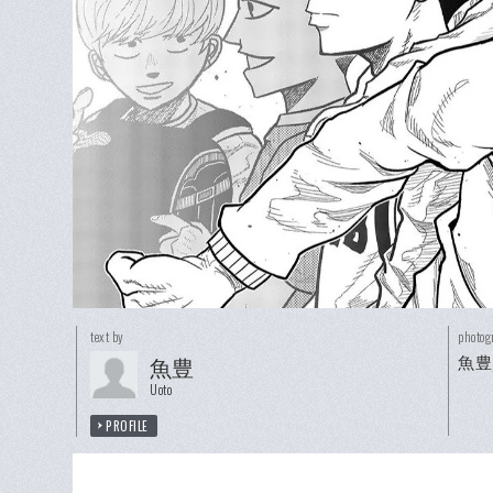
text by
photog
魚豊
魚豊
Uoto
PROFILE