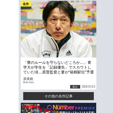
名作
「寮のルールを守らないどころか…」青
学大が学生を「記録優先」でスカウトし
ていた頃…原晋監督と妻が“箱根駅伝”予選
会惨敗で考えたこと
原美穂
Miho Hara
2024/01/03
駅伝
その他の名作記事