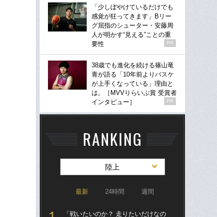
「少しぼやけているだけでも
感覚が狂ってきます」Bリー
グ屈指のシューター・安藤周
人が明かす“見える”ことの重
要性
PR
38歳でも進化を続ける篠山竜
青が語る「10年前よりバスケ
が上手くなっている」理由と
は。［MVVりらいぶ賞 受賞者
インタビュー］
PR
RANKING
陸上
最新
24時間
週間
「戦いたいのか？ 走りたいだけなの
箱