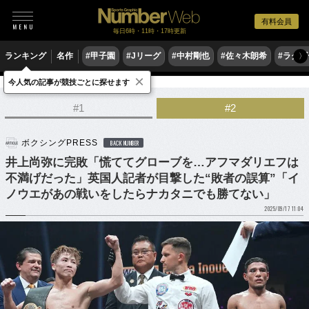
有料会員
毎日6時・11時・17時更新
ランキング
名作
#甲子園
#Jリーグ
#中村剛也
#佐々木朗希
#ラグ
〉
×
今人気の記事が競技ごとに探せます
格闘技
ボクシング
#1
#2
ボクシングPRESS
BACK NUMBER
井上尚弥に完敗「慌ててグローブを…アフマダリエフは
不満げだった」英国人記者が目撃した“敗者の誤算”「イ
ノウエがあの戦いをしたらナカタニでも勝てない」
2025/09/17 11:04