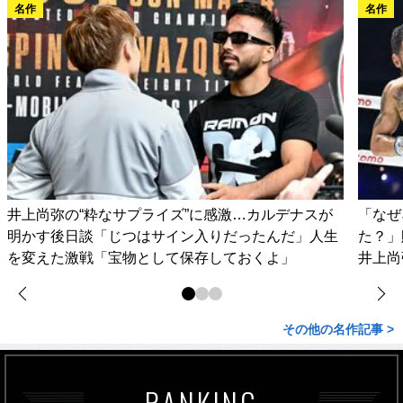
名作
名作
井上尚弥の“粋なサプライズ”に感激…カルデナスが
「なぜ
明かす後日談「じつはサイン入りだったんだ」人生
た？」
を変えた激戦「宝物として保存しておくよ」
井上尚
その他の名作記事 >
RANKING