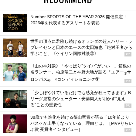
Number SPORTS OF THE YEAR 2026 開催決定！
2026年を代表するアスリートを表彰
世界の頂点に君臨し続けるオランダの超人ハリー・ラ
ブレイセンと日本のエースの太田海也「絶対王者から
学ぶこと」《ケイリン国際対談②》
PR
《山の神対談》「やっぱり“タイパ”がいい！」箱根の
名ランナー、柏原竜二と神野大地が語る「エアー
サ
®
ロンパス
」×コンディショニング術
®
PR
「少しぼやけているだけでも感覚が狂ってきます」B
リーグ屈指のシューター・安藤周人が明かす“見え
る”ことの重要性
PR
38歳でも進化を続ける篠山竜青が語る「10年前より
バスケが上手くなっている」理由とは。［MVVりらい
ぶ賞 受賞者インタビュー］
PR