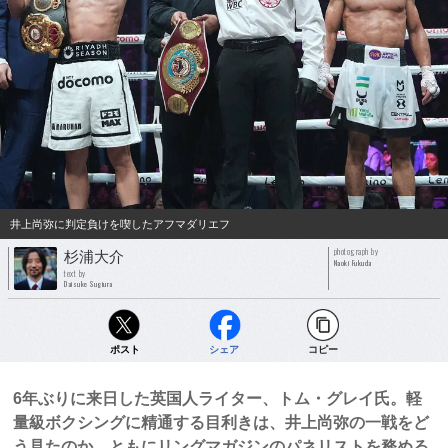
井上尚弥に判定負けを喫したアフマダリエフ
photograph by
杉浦大介
Naoki Fukuda
text by
Daisuke Sugiura
ポスト
シェア
コピー
6年ぶりに来日した英国人ライター、トム・グレイ氏。軽
量級ボクシングに精通する目利きは、井上尚弥の一戦をど
う見たのか。ともにリングマガジンのパネリストを務める