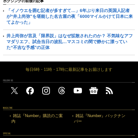
ボクシングの前後の記事
「イノウエを囲む記者が多すぎて…」6年ぶり来日の英国人記者
が“井上尚弥”を堪能した名古屋の夜「6000マイルかけて日本に来
てよかった」
井上尚弥が言及「限界説」はなぜ拡散されたのか？ 不気味なアフ
マダリエフ、試合当日の波乱…マスコミの間で静かに漂ってい
た“不吉な予感”の正体
毎日6時・11時・17時に最新記事をお届けします
FOLLOW US
MAGAZINE
雑誌『Number』購読のご案
雑誌『Number』バックナン
内
バー
SPECIAL