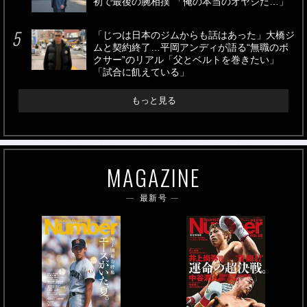
初で最後の腕相撲”「俺の本当のオヤジだ…」
「じつは日本のジムからも話はあった」大橋ジ
ムと契約終了…平岡アンディが語る“無職のボ
クサー”のリアル「父とベルトを巻きたい」
「試合に飢えている」
もっと見る
MAGAZINE
最新号