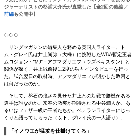
ジャーナリストの杉浦大介氏が直撃した【全2回の後編／
前編
も公開中】
◇◇◇
リングマガジンの編集人を務める英国人ライター、ト
ム・グレイ氏は井上尚弥（大橋）に挑戦したWBA暫定王者
ムロジョン・“MJ”・アフマダリエフ（ウズベキスタン）と
関係が深く、井上戦前後に2度の独占インタビューを行っ
た。試合翌日の取材時、アフマダリエフが明かした敗因と
は何だったのか。
そして、盤石の強さを見せた井上との対戦で勝機がある
選手は誰なのか。来春の激突が期待される中谷潤人か、あ
るいはフェザー級の王者たちか。ベテランライターにじっ
くりと語ってもらった（以下、グレイ氏の一人語り）。
「イノウエが猛攻を仕掛けてくる」