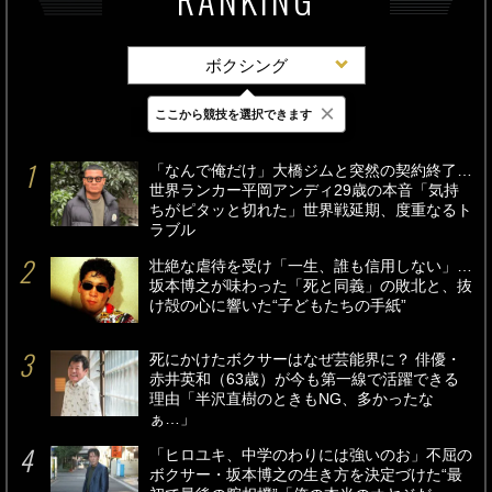
ボクシング
×
ここから競技を選択できます
最新
24時間
週間
「なんで俺だけ」大橋ジムと突然の契約終了…
世界ランカー平岡アンディ29歳の本音「気持
ちがピタッと切れた」世界戦延期、度重なるト
ラブル
壮絶な虐待を受け「一生、誰も信用しない」…
坂本博之が味わった「死と同義」の敗北と、抜
け殻の心に響いた“子どもたちの手紙”
死にかけたボクサーはなぜ芸能界に？ 俳優・
赤井英和（63歳）が今も第一線で活躍できる
理由「半沢直樹のときもNG、多かったな
ぁ…」
「ヒロユキ、中学のわりには強いのお」不屈の
ボクサー・坂本博之の生き方を決定づけた“最