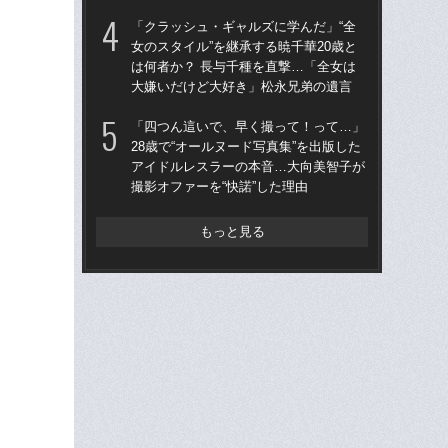
ア
「クラッシュ・ギャルズに学んだ」“全
撮影
女のスタイル”を継承する暁千華20歳と
は何者か？ 長与千種を直撃…「全女は
「上
大嫌いだけど大好き」松永兄弟の遺言
写真
ラ
「四つん這いで、早く撮って！って…」
放っ
28歳で“オールヌード写真集”を出版した
アイドルレスラーの本音…大向美智子が
「ク
撮影オファーを“快諾”した理由
女の
は何
大
もっと見る