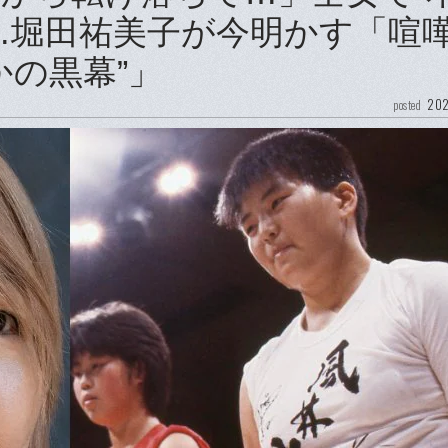
…堀田祐美子が今明かす「喧
かの黒幕”」
202
posted