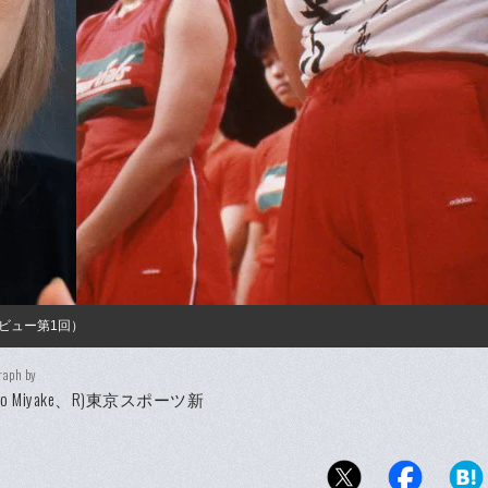
ビュー第1回）
raph by
hiro Miyake、R)東京スポーツ新