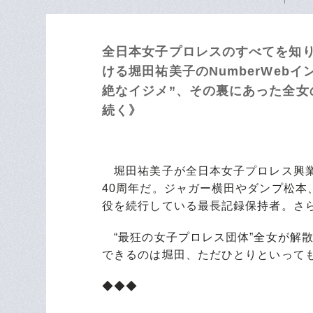
全日本女子プロレスのすべてを知
ける堀田祐美子のNumberWeb
絶なイジメ”、その裏にあった全女
続く》
堀田祐美子が全日本女子プロレス興業
40周年だ。ジャガー横田やダンプ松
役を続行している最長記録保持者。さら
“最狂の女子プロレス団体”全女が解散
できるのは堀田、ただひとりといって
◆◆◆