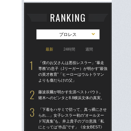
RANKING
プロレス
最新
24時間
週間
「僕のお父さんは悪役レスラー」“暴走
グラ
専務”の息子（Jリーガー）が明かす“最強
女
の英才教育”「ヒーローはウルトラマン
で」
よりも傷だらけの父」
生き
藤波辰爾が明かす生涯ベストバウト。
「
猪木へのビンタと8.8横浜文体の真実。
られ
ド写
「下着をハサミで切って、真っ裸にさせ
にと
られ…」女子レスラー初の“オールヌー
ド写真集”も、井上貴子のプロ意識「私
「
にとっては“作品”です」《全女BEST》
28