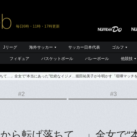
毎日6時・11時・17時更新
Jリーグ
海外サッカー
サッカー日本代表
ゴルフ
フィギュア
バスケットボール
バレーボール
他競技
ちて…」全女で“本当にあった”壮絶なイジメ…堀田祐美子が今明かす「喧嘩マッチを
#2
#3
から転げ落ちて…」全女で“