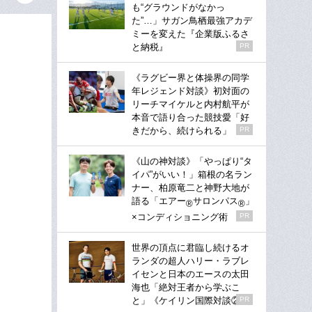
も“グラウンドがなかっ
た”…」サガン鳥栖最強アカデ
ミーを変えた『企業版ふるさ
と納税』
PR
《ラグビー界と体操界の同学
年レジェンド対談》初対面の
リーチマイケルと内村航平が
本音で語り合った競技愛「好
きだから、続けられる」
PR
《山の神対談》「やっぱり“タ
イパ”がいい！」箱根の名ラン
ナー、柏原竜二と神野大地が
語る「エアー
サロンパス
」
®
®
×コンディショニング術
PR
世界の頂点に君臨し続けるオ
ランダの超人ハリー・ラブレ
イセンと日本のエースの太田
海也「絶対王者から学ぶこ
と」《ケイリン国際対談②》
PR