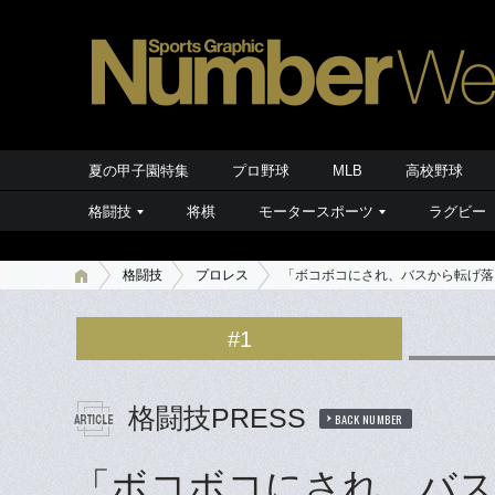
夏の甲子園特集
プロ野球
MLB
高校野球
格闘技
将棋
モータースポーツ
ラグビー
格闘技
プロレス
「ボコボコにされ、バスから転げ落
#1
格闘技PRESS
BACK NUMBER
「ボコボコにされ、バス