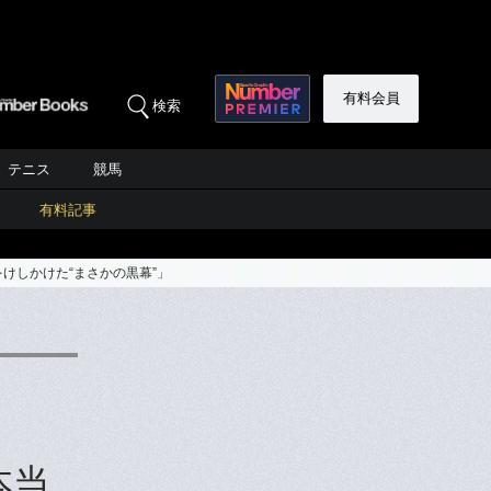
有料会員
検索
テニス
競馬
有料記事
けしかけた“まさかの黒幕”」
本当