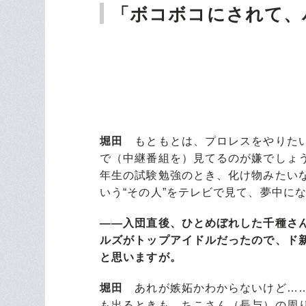
「ボコボコにされて、
堀田
もともとは、プロレスをやりたい
で（中継番組を）見てるのが嫌でしょ
年生の試験勉強のとき、化け物みたい
いう“その人”をテレビで見て、夢中に
――入団直後、ひとめぼれした千種さん
ルズがトップアイドルだったので、ド
と思いますが。
堀田
あれが嫉妬かわからないけど……
も出るときも、ちこさん（長与）の周