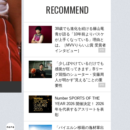
RECOMMEND
38歳でも進化を続ける篠山竜
青が語る「10年前よりバスケ
が上手くなっている」理由と
は。［MVVりらいぶ賞 受賞者
インタビュー］
PR
「少しぼやけているだけでも
感覚が狂ってきます」Bリー
グ屈指のシューター・安藤周
人が明かす“見える”ことの重
要性
PR
Number SPORTS OF THE
YEAR 2026 開催決定！ 2026
年を代表するアスリートを表
彰
「バイエルン移籍の逸材輩出