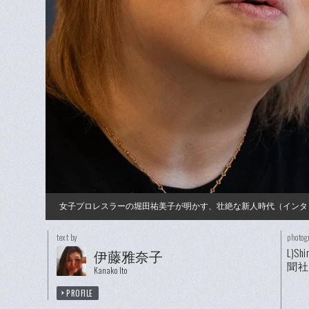
女子プロレスラーの堀田祐美子が明かす、壮絶な新人時代（インタ
text by
photog
L)S
伊藤雅奈子
聞社
Kanako Ito
PROFILE