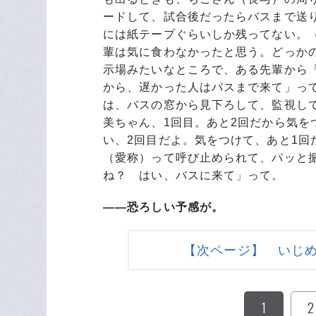
ードして、試合後だったらバスまで送
には紙テープぐらいしか残ってない。
輩は気に食わなかったと思う。どっか
示場みたいなところで、ある先輩から
から、遅かった人はバスまで来て」っ
は、バスの窓から見下ろして、監視し
美ちゃん、1回目。あと2回だから気
い、2回目だよ。気をつけて、あと1回
（愛称）って呼び止められて、パッと
ね？ はい、バスに来て」って。
――恐ろしい予感が。
【次ページ】 いじ
1
2