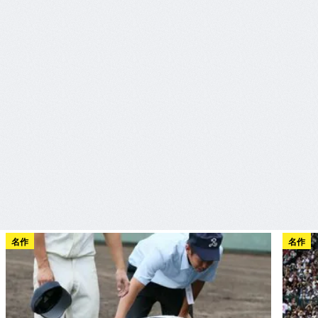
名作
名作