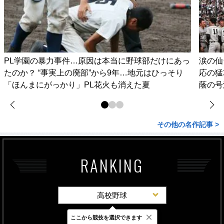
PL学園の暴力事件…原因は本当に野球部だけにあっ
涙の仙
たのか？ “事実上の廃部”から9年…地元はひっそり
応の猛
「ほんまにがっかり」PL花火も消えた夏
蔭の号
その他の名作記事 >
RANKING
高校野球
×
ここから競技を選択できます
最新
24時間
週間