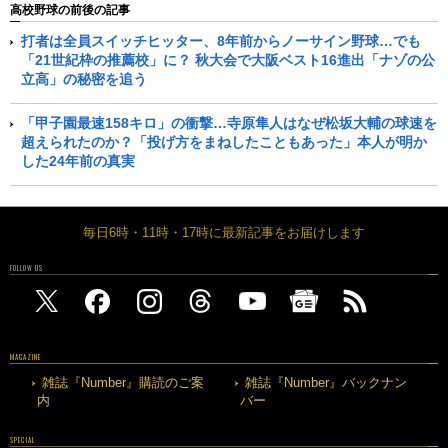
高校野球の前後の記事
打者は全員スイッチヒッター、8年前からノーサイン野球…でも
「21世紀枠の推薦校」に？ 秋大会で大阪ベスト16進出「ナゾの公
立高」の秘密を追う
「甲子園最速158キロ」の衝撃…寺原隼人はなぜ松坂大輔の球速を
超えられたのか？「投げ方をまねしたこともあった」本人が明か
した24年前の真実
毎日6時・11時・17時に最新記事をお届けします
FOLLOW US
MAGAZINE
雑誌『Number』購読のご案
雑誌『Number』バックナン
内
バー
SPECIAL