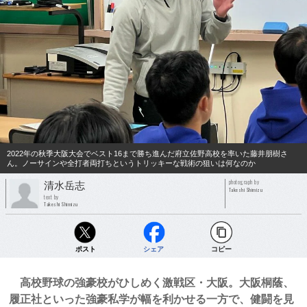
2022年の秋季大阪大会でベスト16まで勝ち進んだ府立佐野高校を率いた藤井朋樹さ
ん。ノーサインや全打者両打ちというトリッキーな戦術の狙いは何なのか
photograph by
清水岳志
Takeshi Shimizu
text by
Takeshi Shimizu
ポスト
シェア
コピー
高校野球の強豪校がひしめく激戦区・大阪。大阪桐蔭、
履正社といった強豪私学が幅を利かせる一方で、健闘を見