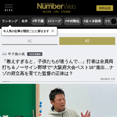
有料会員
毎日6時・11時・17時更新
ランキング
名作
#甲子園
#Jリーグ
#中村剛也
#佐々木朗希
#ラグ
〉
×
今人気の記事が競技ごとに探せます
野球
高校野球
#1
#2
甲子園の風
BACK NUMBER
「教えすぎると、子供たちが迷うんで…」打者は全員両
打ち＆ノーサイン野球で“大阪府大会ベスト16”進出…ナ
ゾの府立高を育てた監督の正体は？
2025/06/01 17:01