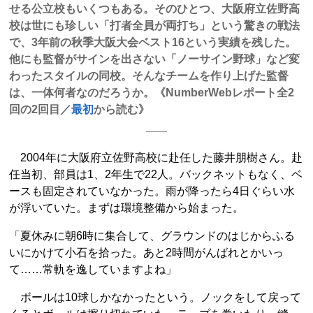
せる公立校もいくつもある。そのひとつ、大阪府立佐野高
校は世にも珍しい「打者全員が両打ち」という驚きの戦法
で、3年前の秋季大阪大会ベスト16という実績を残した。
他にも監督がサインを出さない「ノーサイン野球」など変
わったスタイルの同校。そんなチームを作り上げた監督
は、一体何者なのだろうか。《NumberWebレポート全2
回の2回目／
最初
から読む》
2004年に大阪府立佐野高校に赴任した藤井朋樹さん。赴
任当初、部員は1、2年生で22人。バックネットもなく、ベ
ースも固定されていなかった。雨が降ったら4日ぐらい水
が浮いていた。まずは環境整備から始まった。
「夏休みに朝6時に集合して、グラウンドのはじからふる
いにかけて小石を拾った。あと2時間がんばれとかいっ
て……常軌を逸していますよね」
ボールは10球しかなかったという。ノックをして戻って