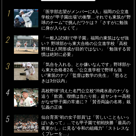
「医学部志望がメンバーに4人」福岡の公立進
学校が“甲子園出場”の衝撃…それでも東筑が“野
球のチーム”で挑んだワケは？「さすがに勉強
に身が入らなくて」
「一般入試9割で甲子園」福岡の東筑はなぜ強
い？ 野球部から東大合格の公立進学校「高校
野球は人間形成が目的ではない」「勉強する習
慣は絶対に必要」
「気合を入れる、とか嫌いなんです」野球部か
ら東大合格者2名…“公立進学校で野球も強
い”東筑のナゾ「監督は数学の先生」「怒ると
きは3分以内」
高校野球“消えた名門公立校”沖縄水産のナゾを
追う「飲酒、喫煙は当たり前」超ヤンキー高校
がなぜ甲子園の常連に？「賛否両論の名将」栽
弘義の正体
仙台育英“初の女子部員”は「苦しいこともいっ
ぱいあって」…でも甲子園で初戦快勝「最高の
夜更かし」に見る“令和の組織力”「ストレスな
くプレーを…」