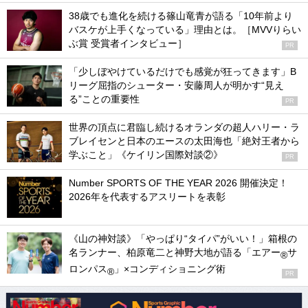
38歳でも進化を続ける篠山竜青が語る「10年前より
バスケが上手くなっている」理由とは。［MVVりらい
ぶ賞 受賞者インタビュー］
PR
「少しぼやけているだけでも感覚が狂ってきます」B
リーグ屈指のシューター・安藤周人が明かす“見え
る”ことの重要性
PR
世界の頂点に君臨し続けるオランダの超人ハリー・ラ
ブレイセンと日本のエースの太田海也「絶対王者から
学ぶこと」《ケイリン国際対談②》
PR
Number SPORTS OF THE YEAR 2026 開催決定！
2026年を代表するアスリートを表彰
《山の神対談》「やっぱり“タイパ”がいい！」箱根の
名ランナー、柏原竜二と神野大地が語る「エアー
サ
®
ロンパス
」×コンディショニング術
®
PR