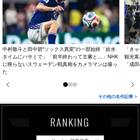
中村敬斗と田中碧“ソックス異変”の一部始終「給水
「きゃ
タイムにハサミで」「前半終わって主審と…」NHK
観光客
に映らないスウェーデン戦真相をカメラマンは撮っ
「成田
た
その他の名作記事 >
RANKING