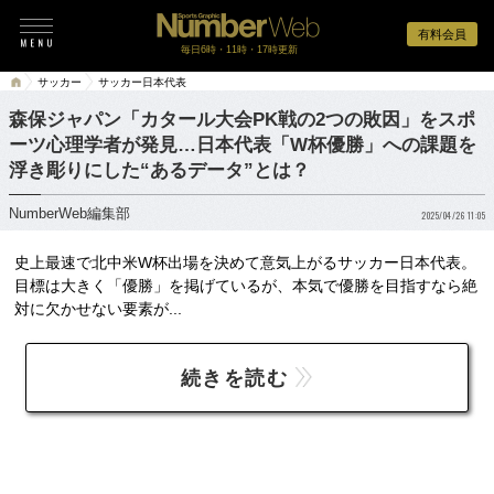
有料会員
毎日6時・11時・17時更新
サッカー
サッカー日本代表
森保ジャパン「カタール大会PK戦の2つの敗因」をスポ
ーツ心理学者が発見…日本代表「W杯優勝」への課題を
浮き彫りにした“あるデータ”とは？
NumberWeb編集部
2025/04/26 11:05
史上最速で北中米W杯出場を決めて意気上がるサッカー日本代表。
目標は大きく「優勝」を掲げているが、本気で優勝を目指すなら絶
対に欠かせない要素が...
続きを読む