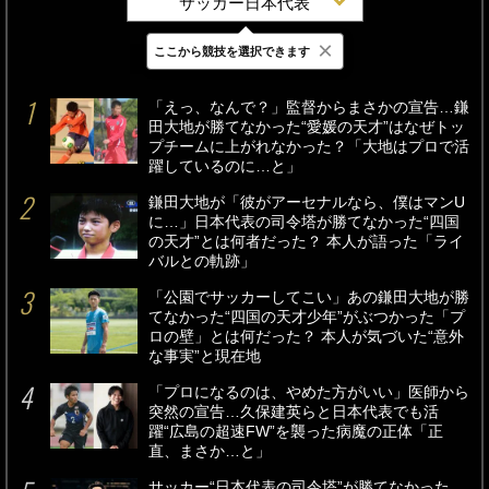
サッカー日本代表
×
ここから競技を選択できます
最新
24時間
週間
「えっ、なんで？」監督からまさかの宣告…鎌
田大地が勝てなかった“愛媛の天才”はなぜトッ
プチームに上がれなかった？「大地はプロで活
躍しているのに…と」
鎌田大地が「彼がアーセナルなら、僕はマンU
に…」日本代表の司令塔が勝てなかった“四国
の天才”とは何者だった？ 本人が語った「ライ
バルとの軌跡」
「公園でサッカーしてこい」あの鎌田大地が勝
てなかった“四国の天才少年”がぶつかった「プ
ロの壁」とは何だった？ 本人が気づいた“意外
な事実”と現在地
「プロになるのは、やめた方がいい」医師から
突然の宣告…久保建英らと日本代表でも活
躍“広島の超速FW”を襲った病魔の正体「正
直、まさか…と」
サッカー“日本代表の司令塔”が勝てなかった