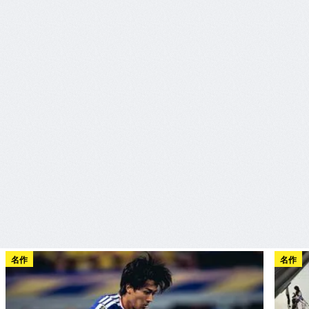
名作
名作