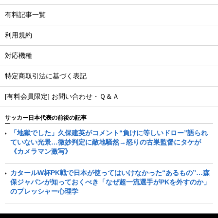
有料記事一覧
利用規約
対応機種
特定商取引法に基づく表記
[有料会員限定] お問い合わせ・Ｑ＆Ａ
サッカー日本代表の前後の記事
「地獄でした」久保建英がコメント“負けに等しいドロー”語られ
ていない光景…微妙判定に敵地騒然→怒りの古巣監督にタケが
《カメラマン激写》
カタールW杯PK戦で日本が使ってはいけなかった“あるもの”…森
保ジャパンが知っておくべき「なぜ超一流選手がPKを外すのか」
のプレッシャー心理学