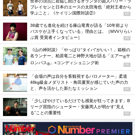
世界の頂点に君臨し続けるオランダの超人ハリー・ラ
ブレイセンと日本のエースの太田海也「絶対王者から
学ぶこと」《ケイリン国際対談②》
PR
38歳でも進化を続ける篠山竜青が語る「10年前より
バスケが上手くなっている」理由とは。［MVVりらい
ぶ賞 受賞者インタビュー］
PR
《山の神対談》「やっぱり“タイパ”がいい！」箱根の
名ランナー、柏原竜二と神野大地が語る「エアー
サ
®
ロンパス
」×コンディショニング術
®
PR
「会場の声は自分を客観視するバロメーター」柔道
48kg級金メダリスト・角田夏実が感じていた声の力
と、声を活かした新たなミッション
PR
「少しぼやけているだけでも感覚が狂ってきます」B
リーグ屈指のシューター・安藤周人が明かす“見え
る”ことの重要性
PR