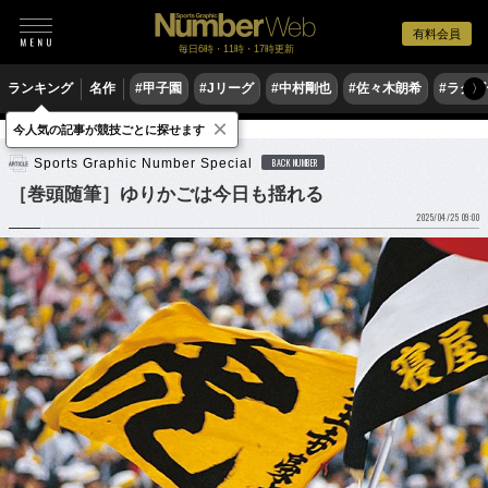
有料会員
毎日6時・11時・17時更新
ランキング
名作
#甲子園
#Jリーグ
#中村剛也
#佐々木朗希
#ラグ
〉
×
今人気の記事が競技ごとに探せます
野球
プロ野球
Sports Graphic Number Special
BACK NUMBER
［巻頭随筆］ゆりかごは今日も揺れる
2025/04/25 09:00