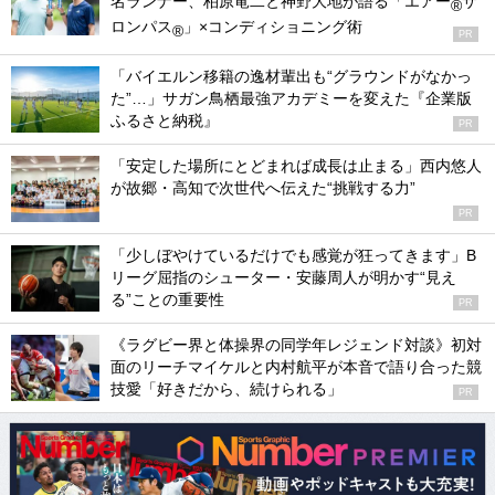
名ランナー、柏原竜二と神野大地が語る「エアー
サ
®
ロンパス
」×コンディショニング術
®
PR
「バイエルン移籍の逸材輩出も“グラウンドがなかっ
た”…」サガン鳥栖最強アカデミーを変えた『企業版
ふるさと納税』
PR
「安定した場所にとどまれば成長は止まる」西内悠人
が故郷・高知で次世代へ伝えた“挑戦する力”
PR
「少しぼやけているだけでも感覚が狂ってきます」B
リーグ屈指のシューター・安藤周人が明かす“見え
る”ことの重要性
PR
《ラグビー界と体操界の同学年レジェンド対談》初対
面のリーチマイケルと内村航平が本音で語り合った競
技愛「好きだから、続けられる」
PR