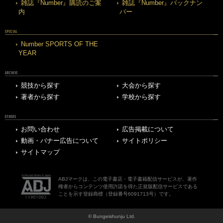
雑誌『Number』購読のご案
雑誌『Number』バックナン
内
バー
SPECIAL
Number SPORTS OF THE
YEAR
ARCHIVE
競技から探す
大会から探す
著者から探す
学校から探す
OTHERS
お問い合わせ
広告掲載について
動画・バナー広告について
サイトポリシー
サイトマップ
ABJマークは、この電子書店・電子書籍配信サービスが、著作
権者からコンテンツ使用許諾を得た正規版配信サービスである
ことを示す登録商標（登録番号6091713号）です。
© Bungeishunju Ltd.