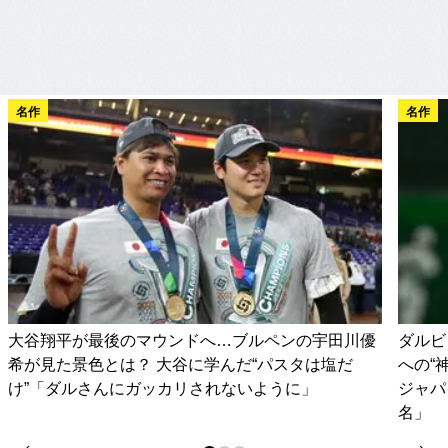
名作
名作
大谷翔平が最後のマウンドへ…ブルペンの宇田川優
ダルビ
希が見た景色とは？ 大谷に学んだ“パスタは塩だ
への“
け”「ダルさんにガッカリされないように」
ジャパ
名」