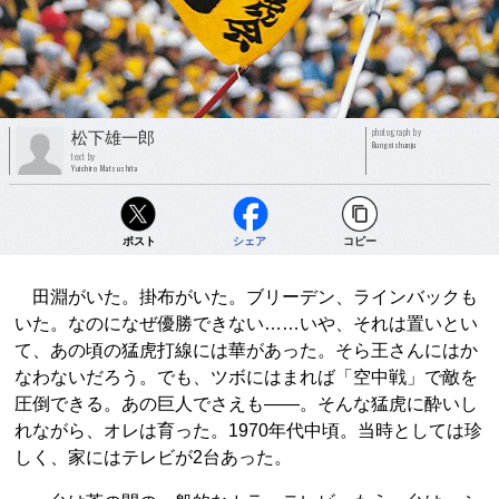
photograph by
松下雄一郎
Bungeishunju
text by
Yuichiro Matsushita
ポスト
シェア
コピー
田淵がいた。掛布がいた。ブリーデン、ラインバックも
いた。なのになぜ優勝できない……いや、それは置いとい
て、あの頃の猛虎打線には華があった。そら王さんにはか
なわないだろう。でも、ツボにはまれば「空中戦」で敵を
圧倒できる。あの巨人でさえも――。そんな猛虎に酔いし
れながら、オレは育った。1970年代中頃。当時としては珍
しく、家にはテレビが2台あった。