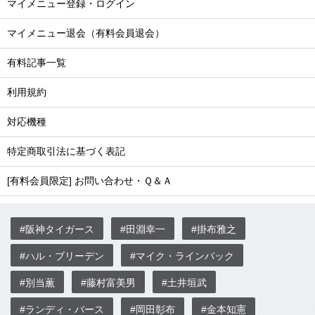
マイメニュー登録・ログイン
マイメニュー退会（有料会員退会）
有料記事一覧
利用規約
対応機種
特定商取引法に基づく表記
[有料会員限定] お問い合わせ・Ｑ＆Ａ
#阪神タイガース
#田淵幸一
#掛布雅之
#ハル・ブリーデン
#マイク・ラインバック
#別当薫
#藤村富美男
#土井垣武
#ランディ・バース
#岡田彰布
#金本知憲