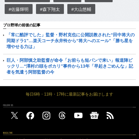
#佐藤輝明
#森下翔太
#大山悠輔
プロ野球の前後の記事
「常に酷評でした」監督・野村克也に公開説教された“田中将大の
同期ドラ1”…楽天コーチ永井怜から“将大へのエール”「勝ち星を
増やせる力は」
巨人・阿部慎之助監督が命令「お前らも短パンで来い」報道陣ビ
ックリ…“澤村の頭をポカリ”事件から13年「早起きごめんな」記
者を気遣う阿部監督の今
毎日6時・11時・17時に最新記事をお届けします
FOLLOW US
MAGAZINE