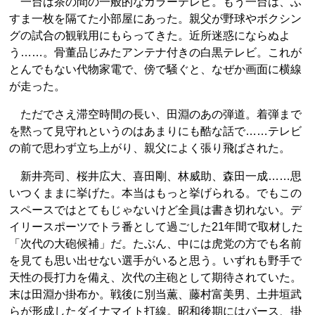
一台は茶の間の一般的なカラーテレビ。もう一台は、ふ
すま一枚を隔てた小部屋にあった。親父が野球やボクシン
グの試合の観戦用にもらってきた。近所迷惑にならぬよ
う……。骨董品じみたアンテナ付きの白黒テレビ。これが
とんでもない代物家電で、傍で騒ぐと、なぜか画面に横線
が走った。
ただでさえ滞空時間の長い、田淵のあの弾道。着弾まで
を黙って見守れというのはあまりにも酷な話で……テレビ
の前で思わず立ち上がり、親父によく張り飛ばされた。
新井亮司、桜井広大、喜田剛、林威助、森田一成……思
いつくままに挙げた。本当はもっと挙げられる。でもこの
スペースではとてもじゃないけど全員は書き切れない。デ
イリースポーツでトラ番として過ごした21年間で取材した
「次代の大砲候補」だ。たぶん、中には虎党の方でも名前
を見ても思い出せない選手がいると思う。いずれも野手で
天性の長打力を備え、次代の主砲として期待されていた。
末は田淵か掛布か。戦後に別当薫、藤村富美男、土井垣武
らが形成したダイナマイト打線。昭和後期にはバース、掛