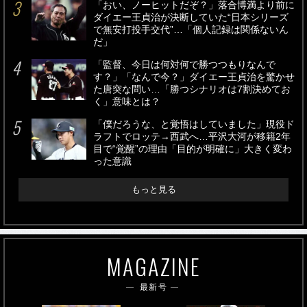
「おい、ノーヒットだぞ？」落合博満より前に
ダイエー王貞治が決断していた“日本シリーズ
で無安打投手交代”…「個人記録は関係ないん
だ」
「監督、今日は何対何で勝つつもりなんで
す？」「なんで今？」ダイエー王貞治を驚かせ
た唐突な問い…「勝つシナリオは7割決めてお
く」意味とは？
「僕だろうな、と覚悟はしていました」現役ド
ラフトでロッテ→西武へ…平沢大河が移籍2年
目で“覚醒”の理由「目的が明確に」大きく変わ
った意識
もっと見る
MAGAZINE
最新号