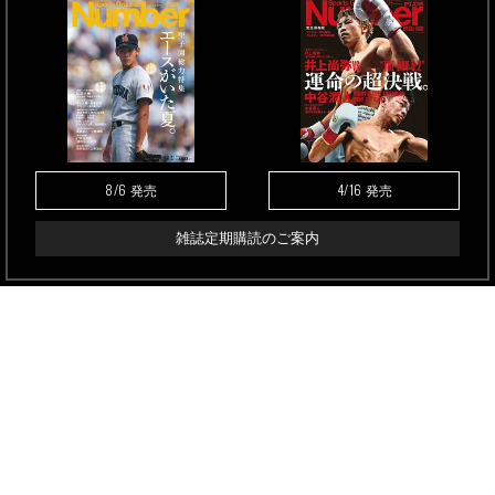
8/6
4/16
発売
発売
雑誌定期購読のご案内