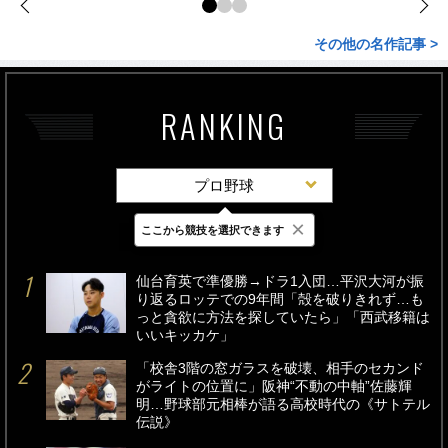
その他の名作記事 >
RANKING
プロ野球
×
ここから競技を選択できます
最新
24時間
週間
仙台育英で準優勝→ドラ1入団…平沢大河が振
り返るロッテでの9年間「殻を破りきれず…も
っと貪欲に方法を探していたら」「西武移籍は
いいキッカケ」
「校舎3階の窓ガラスを破壊、相手のセカンド
がライトの位置に」阪神“不動の中軸”佐藤輝
明…野球部元相棒が語る高校時代の《サトテル
伝説》