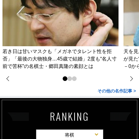
若き日は甘いマスクも「メガネでタレント性を拒
天を見
否」「最後の大物独身…45歳で結婚」2度も“名人寸
が見た
前で苦杯”の名棋士・郷田真隆の素顔とは
－0か
その他の名作記事 >
RANKING
将棋