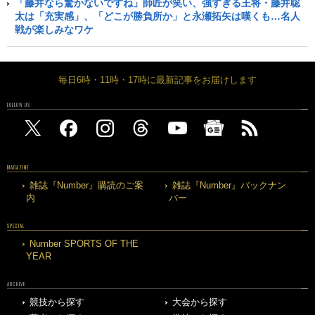
「藤井なら驚かないですね」師匠が笑い、強すぎる王将・藤井聡
太は「充実感」、「どこが勝負所か」と永瀬拓矢は嘆くも…名人
戦が楽しみなワケ
毎日6時・11時・17時に最新記事をお届けします
FOLLOW US
MAGAZINE
雑誌『Number』購読のご案
雑誌『Number』バックナン
内
バー
SPECIAL
Number SPORTS OF THE
YEAR
ARCHIVE
競技から探す
大会から探す