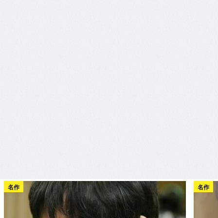
名作
名作