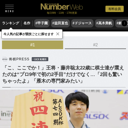
有料会員
毎日6時・11時・17時更新
ランキング
名作
#甲子園
#益田直也
#ドジャース
#高木美帆
#鈴木
〉
×
今人気の記事が競技ごとに探せます
ゲーム
将棋
#1
#2
将棋PRESS
BACK NUMBER
「こ、ここでか！」王将・藤井聡太22歳に棋士達が震え
たのは“プロ9年で初の2手目”だけでなく…「2回も驚い
ちゃったよ」「雁木の専門家みたい」