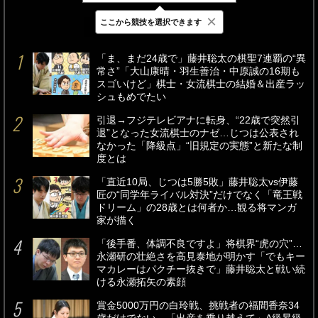
×
ここから競技を選択できます
最新
24時間
週間
「ま、まだ24歳で」藤井聡太の棋聖7連覇の“異
常さ”「大山康晴・羽生善治・中原誠の16期も
スゴいけど」棋士・女流棋士の結婚＆出産ラッ
シュもめでたい
引退→フジテレビアナに転身、“22歳で突然引
退”となった女流棋士のナゼ…じつは公表され
なかった「降級点」“旧規定の実態”と新たな制
度とは
「直近10局、じつは5勝5敗」藤井聡太vs伊藤
匠の“同学年ライバル対決”だけでなく「竜王戦
ドリーム」の28歳とは何者か…観る将マンガ
家が描く
「後手番、体調不良ですよ」将棋界“虎の穴”…
永瀬研の壮絶さを高見泰地が明かす「でもキー
マカレーはパクチー抜きで」藤井聡太と戦い続
ける永瀬拓矢の素顔
賞金5000万円の白玲戦、挑戦者の福間香奈34