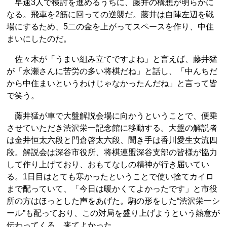
早速3人で検討を進めるうちに、藤井の構想が明らかに
なる。飛車を2筋に回っての逆襲だ。藤井は自陣左辺を戦
場にするため、5二の金を上がってスペースを作り、中住
まいにしたのだ。
佐々木が「うまい組み立てですよね」と言えば、藤井猛
が「永瀬さんに苦労の多い将棋だね」と話し、「中んちだ
から中住まいというわけじゃなかったんだね」と言って皆
で笑う。
藤井猛が車で大盤解説会場に向かうということで、便乗
させていただき渋沢栄一記念館に移動する。大盤の解説者
は金井恒太六段と門倉啓太六段、聞き手は香川愛生女流四
段。解説会は深谷市役所、将棋連盟深谷支部の皆様が協力
して作り上げており、おもてなしの精神が行き届いてい
る。1日目はとても寒かったということで使い捨てカイロ
まで配っていて、「今日は暖かくてよかったです」と市役
所の方はほっとした声をあげた。駒の形をした“渋沢栄一シ
ール”も配っており、この対局を盛り上げようという熱意が
伝わってくる。来てよかった。