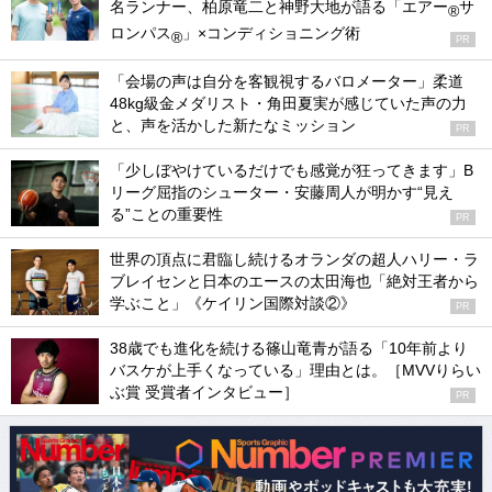
名ランナー、柏原竜二と神野大地が語る「エアー
サ
®
ロンパス
」×コンディショニング術
®
PR
「会場の声は自分を客観視するバロメーター」柔道
48kg級金メダリスト・角田夏実が感じていた声の力
と、声を活かした新たなミッション
PR
「少しぼやけているだけでも感覚が狂ってきます」B
リーグ屈指のシューター・安藤周人が明かす“見え
る”ことの重要性
PR
世界の頂点に君臨し続けるオランダの超人ハリー・ラ
ブレイセンと日本のエースの太田海也「絶対王者から
学ぶこと」《ケイリン国際対談②》
PR
38歳でも進化を続ける篠山竜青が語る「10年前より
バスケが上手くなっている」理由とは。［MVVりらい
ぶ賞 受賞者インタビュー］
PR