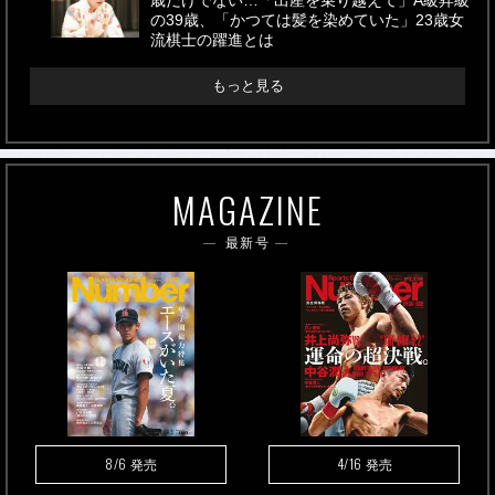
歳だけでない…「出産を乗り越えて」A級昇級
の39歳、「かつては髪を染めていた」23歳女
流棋士の躍進とは
もっと見る
MAGAZINE
最新号
8/6
4/16
発売
発売