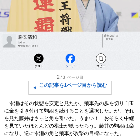
photograph by
勝又清和
JIJI PRESS
text by
Kiyokazu Katsumata
ポスト
シェア
コピー
2
/3
ページ目
この記事を1ページ目から読む
永瀬はその状態を安定と見たか、飛車先の歩を切り自玉
に金を引き付けて駒組を続けることを選択した。が、それ
を見た藤井はさっと角を引いた。うまい！ おそらく中継
を見ていたほとんどの棋士が唸ったろう。藤井の駒組は楽
になり、逆に永瀬の角と飛車が攻撃の目標になった。