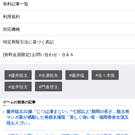
有料記事一覧
利用規約
対応機種
特定商取引法に基づく表記
[有料会員限定] お問い合わせ・Ｑ＆Ａ
#藤井聡太
#永瀬拓矢
#藤井猛
#佐々木慎
#金井恒太
#門倉啓太
ゲームの前後の記事
藤井聡太22歳「じつは凄まじい」“七冠以上”期間の長さ…観る将
マンガ家が感動した将棋名場面「美しく強い母・福間香奈女流五
冠もスゴい」