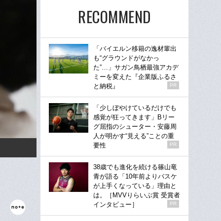
RECOMMEND
「バイエルン移籍の逸材輩出
も“グラウンドがなかっ
た”…」サガン鳥栖最強アカデ
ミーを変えた『企業版ふるさ
と納税』
PR
「少しぼやけているだけでも
感覚が狂ってきます」Bリー
グ屈指のシューター・安藤周
人が明かす“見える”ことの重
要性
PR
38歳でも進化を続ける篠山竜
青が語る「10年前よりバスケ
が上手くなっている」理由と
は。［MVVりらいぶ賞 受賞者
インタビュー］
PR