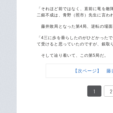
「それほど前ではなく、直前に竜を敵
二銀不成は、青野（照市）先生に言わ
藤井敗局となった第4局、逆転の場面
「4三に歩を垂らしたのがひどかった
て受けると思っていたのですが、銀取
そして辿り着いて、この第5局だ。
【次ページ】 藤
1
2