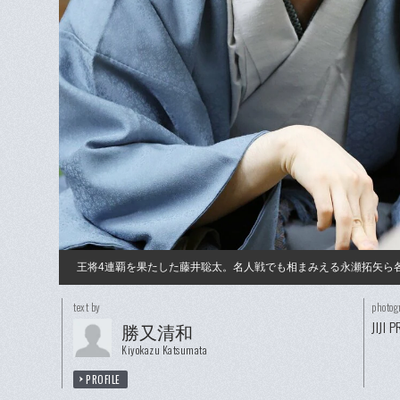
王将4連覇を果たした藤井聡太。名人戦でも相まみえる永瀬拓矢ら
text by
photog
JIJI 
勝又清和
Kiyokazu Katsumata
PROFILE