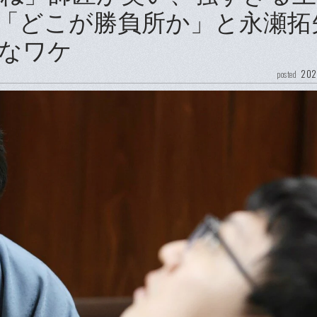
「どこが勝負所か」と永瀬拓
なワケ
202
posted