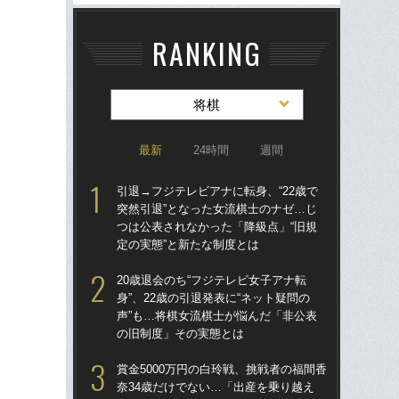
RANKING
将棋
最新
24時間
週間
引退→フジテレビアナに転身、“22歳で
引退
突然引退”となった女流棋士のナゼ…じ
突然
つは公表されなかった「降級点」“旧規
つは
定の実態”と新たな制度とは
定の
20歳退会のち“フジテレビ女子アナ転
20
身”、22歳の引退発表に“ネット疑問の
身”
声”も…将棋女流棋士が悩んだ「非公表
声”
の旧制度」その実態とは
の
賞金5000万円の白玲戦、挑戦者の福間香
賞金
奈34歳だけでない…「出産を乗り越え
奈3