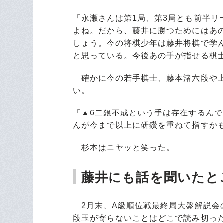
「永瀬さんは第1局、第3局とも前半
よね。だから、藤井に勝つためにはあ
しょう。今の将棋少年は藤井将棋で学
と思っている。今後あの手が指せる棋
確かに今の若手棋士、藤本渚六段や上
い。
「▲6二銀不成という手は存在するん
んが今まで以上に研鑽を重ねて指すか
杉本はニヤッと笑った。
藤井にも話を聞いたと
2月末、A級順位戦最終局大盤解説会
段玉が寄らないことはどこで読み切っ