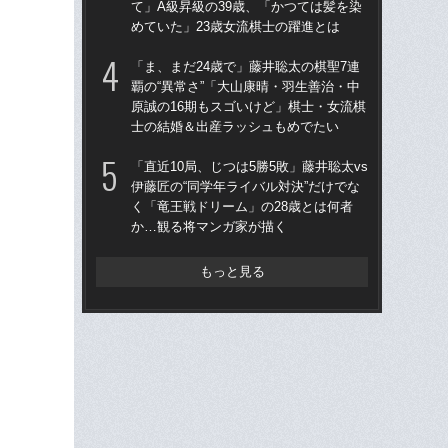
て」A級昇級の39歳、「かつては髪を染
て」
めていた」23歳女流棋士の躍進とは
めて
「ま、まだ24歳で」藤井聡太の棋聖7連
「ま
覇の“異常さ”「大山康晴・羽生善治・中
覇の
原誠の16期もスゴいけど」棋士・女流棋
原誠
士の結婚＆出産ラッシュもめでたい
士
「直近10局、じつは5勝5敗」藤井聡太vs
「直
伊藤匠の“同学年ライバル対決”だけでな
伊藤
く「竜王戦ドリーム」の28歳とは何者
く「
か…観る将マンガ家が描く
か
もっと見る