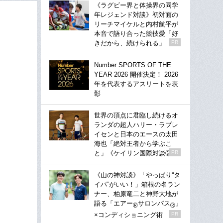
《ラグビー界と体操界の同学
年レジェンド対談》初対面の
リーチマイケルと内村航平が
本音で語り合った競技愛「好
きだから、続けられる」
PR
Number SPORTS OF THE
YEAR 2026 開催決定！ 2026
年を代表するアスリートを表
彰
世界の頂点に君臨し続けるオ
ランダの超人ハリー・ラブレ
イセンと日本のエースの太田
海也「絶対王者から学ぶこ
と」《ケイリン国際対談②》
PR
《山の神対談》「やっぱり“タ
イパ”がいい！」箱根の名ラン
ナー、柏原竜二と神野大地が
語る「エアー
サロンパス
」
®
®
×コンディショニング術
PR