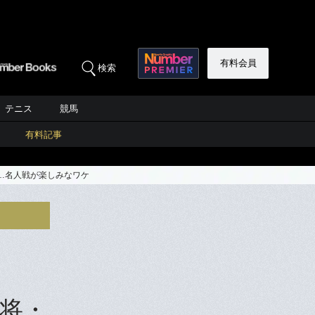
有料会員
検索
テニス
競馬
有料記事
…名人戦が楽しみなワケ
将・