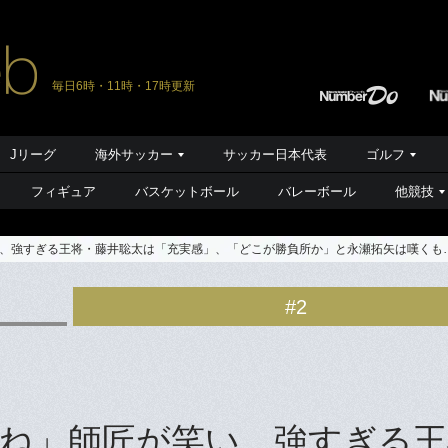
毎日6時・11時・17時更新
Jリーグ
海外サッカー
サッカー日本代表
ゴルフ
フィギュア
バスケットボール
バレーボール
他競技
、強すぎる王将・藤井聡太は「充実感」、「どこが勝負所か」と永瀬拓矢は嘆くも
#2
ね」師匠が笑い、強すぎる王