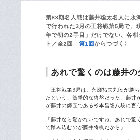
第83期名人戦は藤井聡太名人に永
で行われた3月の王将戦第5局で、
年で初の2手目」だけでない、各棋士
ト／全2回。
第1回
からつづく〉
あれで驚くのは藤井の
王将戦第3局は、永瀬拓矢九段が勝ち
たという、衝撃的な終盤だった。藤井
が藤井の師匠である杉本昌隆八段に言
「藤井なら驚かないですね。あれで驚
で踏み込むのが藤井将棋だから」