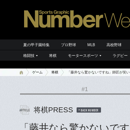
夏の甲子園特集
プロ野球
MLB
高校野球
格闘技
将棋
モータースポーツ
ラグビー
ゲーム
将棋
「藤井なら驚かないですね」師匠が笑い
#1
将棋PRESS
BACK NUMBER
「藤井なら驚かないです