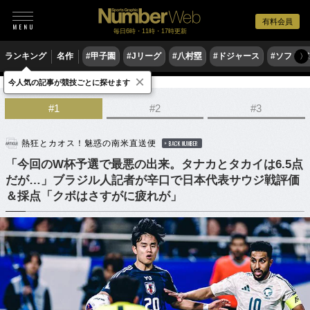
有料会員
毎日6時・11時・17時更新
ランキング
名作
#甲子園
#Jリーグ
#八村塁
#ドジャース
#ソフトバ
〉
×
今人気の記事が競技ごとに探せます
サッカー
サッカー日本代表
#1
#2
#3
熱狂とカオス！魅惑の南米直送便
BACK NUMBER
「今回のW杯予選で最悪の出来。タナカとタカイは6.5点
だが…」ブラジル人記者が辛口で日本代表サウジ戦評価
＆採点「クボはさすがに疲れが」