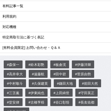
有料記事一覧
利用規約
対応機種
特定商取引法に基づく表記
[有料会員限定] お問い合わせ・Ｑ＆Ａ
#森保一
#鈴木彩艶
#板倉滉
#伊藤洋輝
#高井幸大
#遠藤航
#田中碧
#菅原由勢
#中村敬斗
#久保建英
#鎌田大地
#前田大然
#三笘薫
#伊東純也
#上田綺世
#守田英正
#堂安律
#古橋亨梧
#谷口彰悟
#長友佑都