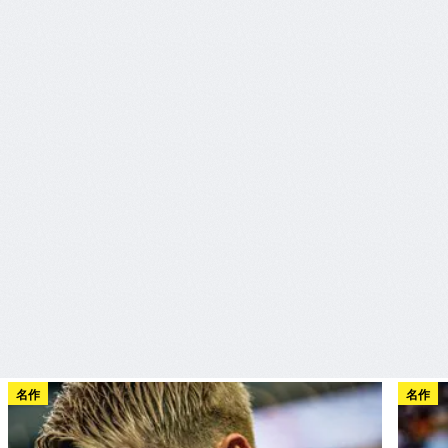
名作
名作