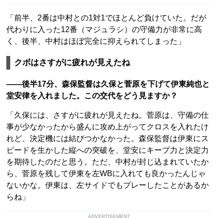
「前半、2番は中村との1対1でほとんど負けていた。だが
代わりに入った12番（マジュラシ）の守備力が非常に高
く、後半、中村はほぼ完全に抑えられてしまった」
クボはさすがに疲れが見えたね
――後半17分、森保監督は久保と菅原を下げて伊東純也と
堂安律を入れました。この交代をどう見ますか？
「久保には、さすがに疲れが見えたね。菅原は、守備の仕
事が少なかったから盛んに攻め上がってクロスを入れたけ
れど、決定機には結びつかなかった。森保監督は伊東にス
ピードを生かした縦への突破を、堂安にキープ力と決定力
を期待したのだと思う。ただ、中村が封じ込まれていたか
ら、菅原を残して伊東を左WBに入れても良かったんじゃ
ないかな。伊東は、左サイドでもプレーしたことがあるか
らね」
ADVERTISEMENT