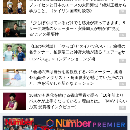
ブレイセンと日本のエースの太田海也「絶対王者から
学ぶこと」《ケイリン国際対談②》
PR
「少しぼやけているだけでも感覚が狂ってきます」B
リーグ屈指のシューター・安藤周人が明かす“見え
る”ことの重要性
PR
《山の神対談》「やっぱり“タイパ”がいい！」箱根の
名ランナー、柏原竜二と神野大地が語る「エアー
サ
®
ロンパス
」×コンディショニング術
®
PR
「会場の声は自分を客観視するバロメーター」柔道
48kg級金メダリスト・角田夏実が感じていた声の力
と、声を活かした新たなミッション
PR
38歳でも進化を続ける篠山竜青が語る「10年前より
バスケが上手くなっている」理由とは。［MVVりらい
ぶ賞 受賞者インタビュー］
PR