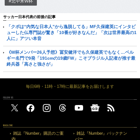
#北中米W杯
サッカー日本代表の前後の記事
「クボは“内気な日本人”から逸脱してる」MF久保建英にインタビ
ューした仏専門誌が驚き「10番が好きなんだ」「次は世界最高の1
人に」アツい本音
《W杯メンバー26人予想》冨安健洋でも久保建英でもなく…ベル
ギー名門で9発「191cmの19歳FW」こそブラジル人記者が推す最
終兵器「高さと強さが」
毎日6時・11時・17時に最新記事をお届けします
FOLLOW US
MAGAZINE
雑誌『Number』購読のご案
雑誌『Number』バックナン
内
バー