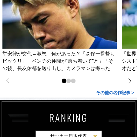
堂安律が交代→激怒…何があった？「森保一監督も
「世界
ビックリ」「ベンチの仲間が“落ち着いて”と」「そ
シスト
の後、長友佑都を送り出し」カメラマンは撮った
才だと
その他の名作記事 >
RANKING
サッカー日本代表