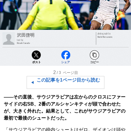
photograph by
沢田啓明
Kiichi Matsumoto
text by
Hiroaki Sawada
ポスト
シェア
コピー
2
/3
ページ目
この記事を1ページ目から読む
――その直後、サウジアラビアは左からのクロスにファー
サイドの右SB、2番のアルシャンキティが頭で合わせた
が、大きく外れた。結果として、これがサウジアラビアの
最初で最後のシュートだった。
「サウジアラビアの枠内シュートはゼロ。ザイオンは頭や