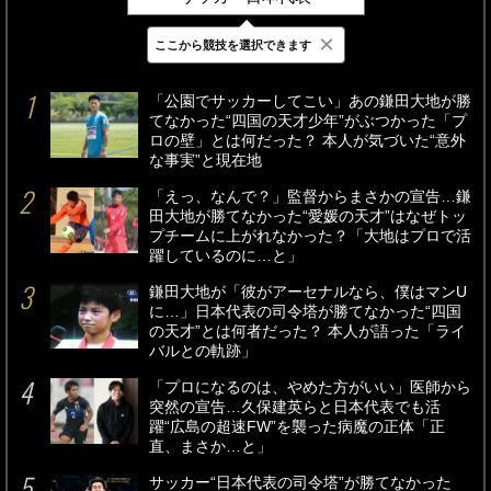
×
ここから競技を選択できます
最新
24時間
週間
「公園でサッカーしてこい」あの鎌田大地が勝
てなかった“四国の天才少年”がぶつかった「プ
ロの壁」とは何だった？ 本人が気づいた“意外
な事実”と現在地
「えっ、なんで？」監督からまさかの宣告…鎌
田大地が勝てなかった“愛媛の天才”はなぜトッ
プチームに上がれなかった？「大地はプロで活
躍しているのに…と」
鎌田大地が「彼がアーセナルなら、僕はマンU
に…」日本代表の司令塔が勝てなかった“四国
の天才”とは何者だった？ 本人が語った「ライ
バルとの軌跡」
「プロになるのは、やめた方がいい」医師から
突然の宣告…久保建英らと日本代表でも活
躍“広島の超速FW”を襲った病魔の正体「正
直、まさか…と」
サッカー“日本代表の司令塔”が勝てなかった