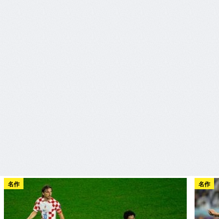
名作
名作