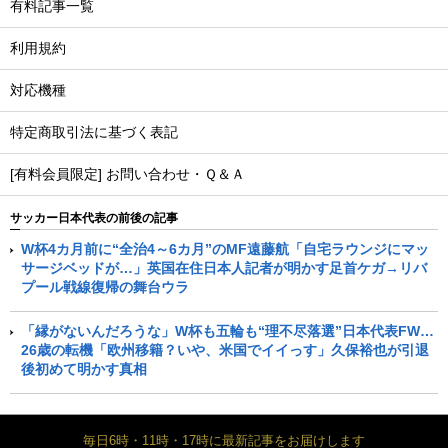
有料記事一覧
利用規約
対応機種
特定商取引法に基づく表記
[有料会員限定] お問い合わせ・Ｑ＆Ａ
サッカー日本代表の前後の記事
W杯4カ月前に“全治4～6カ月”のMF遠藤航「自宅ラウンジにマッ
サージベッドが…」英国在住日本人記者が明かす足首ケガ→リバ
プール戦線復帰の舞台ウラ
「縁がないんだろうな」W杯も五輪も“理不尽落選”日本代表FW…
26歳の転機「欧州移籍？いや、米国でイイっす」久保裕也が引退
後初めて明かす真相
毎日6時・11時・17時に最新記事をお届けします