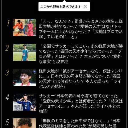
×
ここから競技を選択できます
最新
24時間
週間
「えっ、なんで？」監督からまさかの宣告…鎌
田大地が勝てなかった“愛媛の天才”はなぜトッ
プチームに上がれなかった？「大地はプロで活
躍しているのに…と」
「公園でサッカーしてこい」あの鎌田大地が勝
てなかった“四国の天才少年”がぶつかった「プ
ロの壁」とは何だった？ 本人が気づいた“意外
な事実”と現在地
鎌田大地が「彼がアーセナルなら、僕はマンU
に…」日本代表の司令塔が勝てなかった“四国
の天才”とは何者だった？ 本人が語った「ライ
バルとの軌跡」
サッカー“日本代表の司令塔”が勝てなかった
「愛媛の天才少年」とは何者だった？「将来は
アーセナルに…」本人が語った“ライバルとの
物語”
「痛恨のミスをした田中碧ではなく…」“日本
代表監督候補と言われた男”が疑問視した選