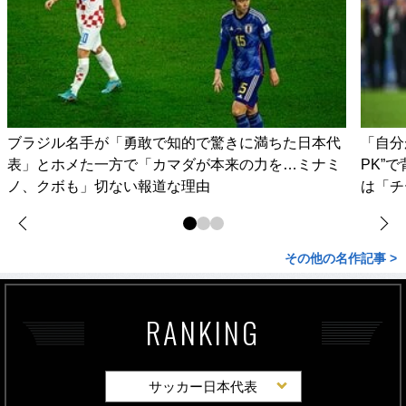
ブラジル名手が「勇敢で知的で驚きに満ちた日本代
「自分
表」とホメた一方で「カマダが本来の力を…ミナミ
PK”
ノ、クボも」切ない報道な理由
は「チ
その他の名作記事 >
RANKING
サッカー日本代表