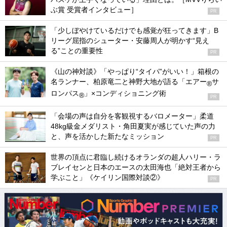
ぶ賞 受賞者インタビュー］
PR
「少しぼやけているだけでも感覚が狂ってきます」B
リーグ屈指のシューター・安藤周人が明かす“見え
る”ことの重要性
PR
《山の神対談》「やっぱり“タイパ”がいい！」箱根の
名ランナー、柏原竜二と神野大地が語る「エアー
サ
®
ロンパス
」×コンディショニング術
®
PR
「会場の声は自分を客観視するバロメーター」柔道
48kg級金メダリスト・角田夏実が感じていた声の力
と、声を活かした新たなミッション
PR
世界の頂点に君臨し続けるオランダの超人ハリー・ラ
ブレイセンと日本のエースの太田海也「絶対王者から
学ぶこと」《ケイリン国際対談②》
PR