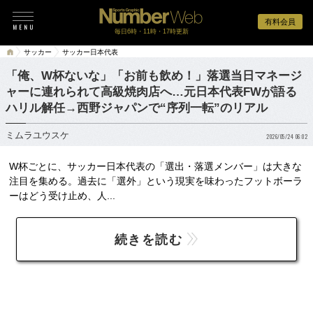
有料会員
毎日6時・11時・17時更新
サッカー
サッカー日本代表
「俺、W杯ないな」「お前も飲め！」落選当日マネージ
ャーに連れられて高級焼肉店へ…元日本代表FWが語る
ハリル解任→西野ジャパンで“序列一転”のリアル
ミムラユウスケ
2026/05/24 06:02
W杯ごとに、サッカー日本代表の「選出・落選メンバー」は大きな
注目を集める。過去に「選外」という現実を味わったフットボーラ
ーはどう受け止め、人...
続きを読む