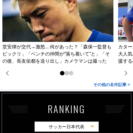
堂安律が交代→激怒…何があった？「森保一監督も
カター
ビックリ」「ベンチの仲間が“落ち着いて”と」「そ
大人気
の後、長友佑都を送り出し」カメラマンは撮った
援する
その他の名作記事 >
RANKING
サッカー日本代表