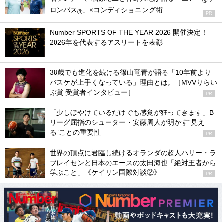
®
ロンパス
」×コンディショニング術
®
PR
Number SPORTS OF THE YEAR 2026 開催決定！
2026年を代表するアスリートを表彰
38歳でも進化を続ける篠山竜青が語る「10年前より
バスケが上手くなっている」理由とは。［MVVりらい
ぶ賞 受賞者インタビュー］
PR
「少しぼやけているだけでも感覚が狂ってきます」B
リーグ屈指のシューター・安藤周人が明かす“見え
る”ことの重要性
PR
世界の頂点に君臨し続けるオランダの超人ハリー・ラ
ブレイセンと日本のエースの太田海也「絶対王者から
学ぶこと」《ケイリン国際対談②》
PR