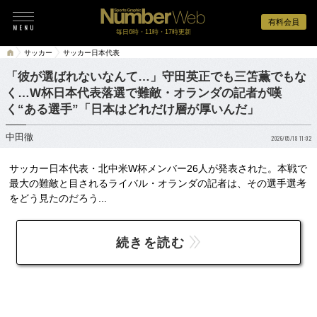
有料会員
毎日6時・11時・17時更新
サッカー
サッカー日本代表
「彼が選ばれないなんて…」守田英正でも三笘薫でもな
く…W杯日本代表落選で難敵・オランダの記者が嘆
く“ある選手”「日本はどれだけ層が厚いんだ」
中田徹
2026/05/18 11:02
サッカー日本代表・北中米W杯メンバー26人が発表された。本戦で
最大の難敵と目されるライバル・オランダの記者は、その選手選考
をどう見たのだろう...
続きを読む