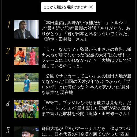
×
ここから競技を選択できます
最新
24時間
週間
「本田圭佑は興味深い候補だが…」トルシエ
と“最も近い記者”最期の対話「ありがとう、あ
りがとう」「君が日本と私をつないでくれた」
《追悼・田村修一さん》
「えっ、なんで？」監督からまさかの宣告…鎌
田大地が勝てなかった“愛媛の天才”はなぜトッ
プチームに上がれなかった？「大地はプロで活
躍しているのに…と」
「公園でサッカーしてこい」あの鎌田大地が勝
てなかった“四国の天才少年”がぶつかった「プ
ロの壁」とは何だった？ 本人が気づいた“意外
な事実”と現在地
「W杯で、ブラジルも倒せる能力は見せた。だ
が…」トルシエが“最も愛した記者”が死の直前
まで続けた取材を公開《追悼・田村修一さん》
鎌田大地が「彼がアーセナルなら、僕はマンU
に…」日本代表の司令塔が勝てなかった“四国