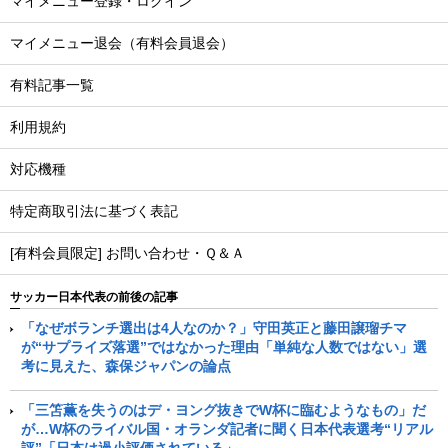
マイメニュー登録・ログイン
マイメニュー退会（有料会員退会）
有料記事一覧
利用規約
対応機種
特定商取引法に基づく表記
[有料会員限定] お問い合わせ・Ｑ＆Ａ
サッカー日本代表の前後の記事
「なぜボランチ選出は4人なのか？」守田英正と藤田譲瑠チマ
が“サプライズ落選”ではなかった理由「単純な人数ではない」選
考に見えた、森保ジャパンの論点
「三笘薫を失うのはデ・ヨング抜きでW杯に臨むようなもの」だ
が…W杯のライバル国・オランダ記者に聞く日本代表選考“リアル
評”「日本は過小評価されている」