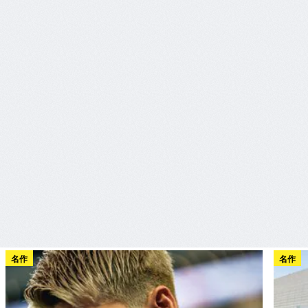
名作
名作