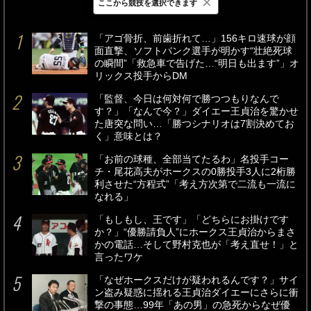
×
ここから競技を選択できます
最新
24時間
週間
「アゴ骨折、前歯折れて…」156キロ速球が顔
面直撃、ソフトバンク選手が明かす“壮絶死球
の瞬間”「救急車で告げた…“明日も出ます”」オ
リックス投手からDM
「監督、今日は何対何で勝つつもりなんで
す？」「なんで今？」ダイエー王貞治を驚かせ
た唐突な問い…「勝つシナリオは7割決めてお
く」意味とは？
「お前の球種、全部当てたるわ」名投手コー
チ・尾花高夫がホークスの0勝投手3人に2桁勝
利させた“方程式”「考え方次第で二流も一流に
なれる」
「もしもし、王です」「どちらにお掛けです
か？」“優勝請負人”にホークス王貞治からまさ
かの電話…そして野村克也が「考え直せ！」と
言ったワケ
「なぜホークスだけが疑われるんです？」サイ
ン盗み疑惑に揺れる王貞治ダイエーにさらに衝
撃の事態…99年「あの男」の急死からなぜ優