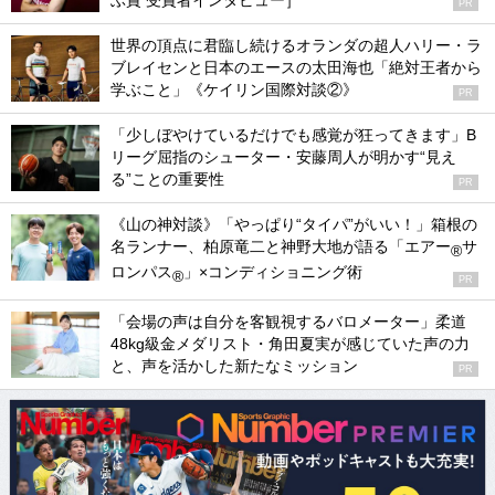
ぶ賞 受賞者インタビュー］
PR
世界の頂点に君臨し続けるオランダの超人ハリー・ラ
ブレイセンと日本のエースの太田海也「絶対王者から
学ぶこと」《ケイリン国際対談②》
PR
「少しぼやけているだけでも感覚が狂ってきます」B
リーグ屈指のシューター・安藤周人が明かす“見え
る”ことの重要性
PR
《山の神対談》「やっぱり“タイパ”がいい！」箱根の
名ランナー、柏原竜二と神野大地が語る「エアー
サ
®
ロンパス
」×コンディショニング術
®
PR
「会場の声は自分を客観視するバロメーター」柔道
48kg級金メダリスト・角田夏実が感じていた声の力
と、声を活かした新たなミッション
PR