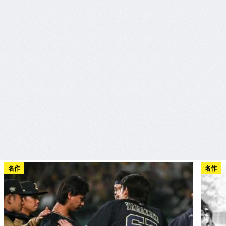
名作
名作