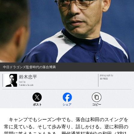
中日ドラゴンズ監督時代の落合博満
photograph by
鈴木忠平
JIJI PRESS
text by
Tadahira Suzuki
ポスト
シェア
コピー
キャンプでもシーズン中でも、落合は和田のスイングを
常に見ている。そして歩み寄り、話しかける。逆に和田の
質問に答えることもある。歴代通算打率6位の和田（3割1