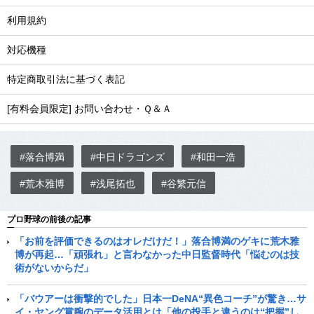
利用規約
対応機種
特定商取引法に基づく表記
[有料会員限定] お問い合わせ・Ｑ＆Ａ
#落合博満
#中日ドラゴンズ
#和田一浩
#荒木雅博
#浅尾拓也
#谷繁元信
プロ野球の前後の記事
「お前を評価できるのはオレだけだ！」落合博満のゲキに荒木雅
博が再起…「頑張れ」と言わなかった中日監督時代「悩むのは技
術がないからだ」
「バウアーは衝撃的でした」日本一DeNA“異色コーチ”が驚き…サ
イ・ヤング賞腕のデータ活用とは「他の投手と違うのは“把握”し