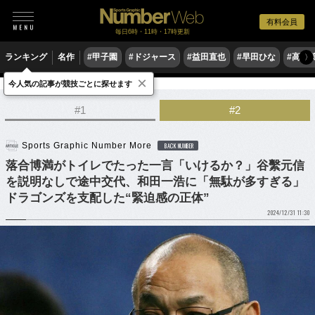
有料会員
毎日6時・11時・17時更新
ランキング
名作
#甲子園
#ドジャース
#益田直也
#早田ひな
#高木
〉
×
今人気の記事が競技ごとに探せます
野球
プロ野球
#1
#2
Sports Graphic Number More
BACK NUMBER
落合博満がトイレでたった一言「いけるか？」谷繫元信
を説明なしで途中交代、和田一浩に「無駄が多すぎる」
ドラゴンズを支配した“緊迫感の正体”
2024/12/31 11:30