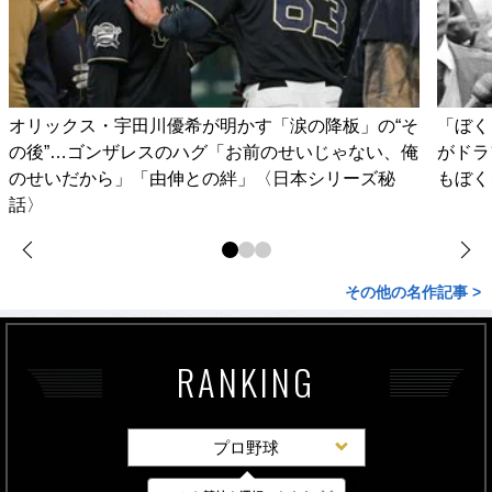
オリックス・宇田川優希が明かす「涙の降板」の“そ
「ぼく
の後”…ゴンザレスのハグ「お前のせいじゃない、俺
がドラ
のせいだから」「由伸との絆」〈日本シリーズ秘
もぼく
話〉
その他の名作記事 >
RANKING
プロ野球