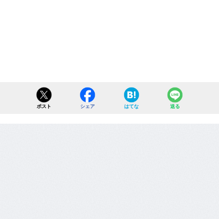
ポスト
シェア
はてな
送る