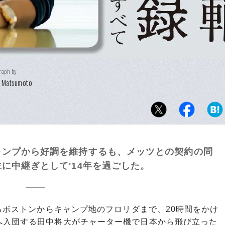
raph by
i Matsumoto
ャンプから好調を維持するも、メッツとの契約の問
に中継ぎとして'14年を過ごした。
るボストンからキャンプ地のフロリダまで、20時間をかけ
へ入団する田中将大がチャーター機で日本から飛び立った