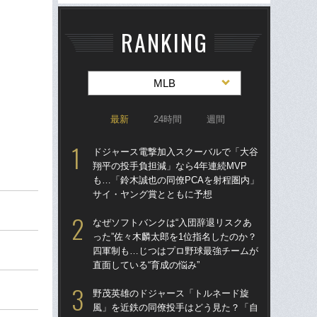
RANKING
MLB
最新
24時間
週間
ドジャース電撃加入スクーバルで「大谷
ド
翔平の投手負担減」なら4年連続MVP
翔平
も…「鈴木誠也の同僚PCAを射程圏内」
も…
サイ・ヤング賞とともに予想
サ
なぜソフトバンクは“入団辞退リスクあ
左ひ
った”佐々木麟太郎を1位指名したのか？
流“
四軍制も…じつはプロ野球最強チームが
ジ
直面している“育成の悩み”
で
野茂英雄のドジャース「トルネード旋
「
風」を近鉄の同僚投手はどう見た？「自
ッ