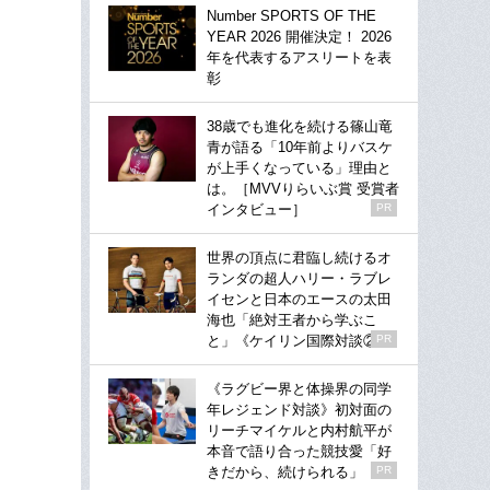
Number SPORTS OF THE
YEAR 2026 開催決定！ 2026
年を代表するアスリートを表
彰
38歳でも進化を続ける篠山竜
青が語る「10年前よりバスケ
が上手くなっている」理由と
は。［MVVりらいぶ賞 受賞者
インタビュー］
PR
世界の頂点に君臨し続けるオ
ランダの超人ハリー・ラブレ
イセンと日本のエースの太田
海也「絶対王者から学ぶこ
と」《ケイリン国際対談②》
PR
《ラグビー界と体操界の同学
年レジェンド対談》初対面の
リーチマイケルと内村航平が
本音で語り合った競技愛「好
きだから、続けられる」
PR