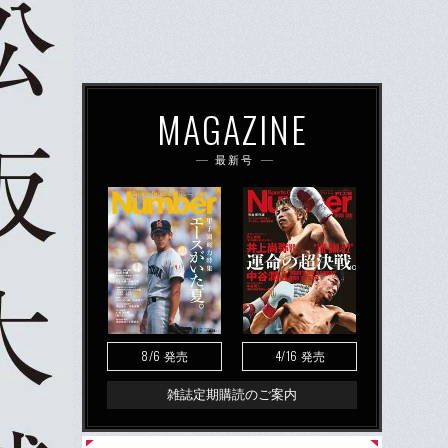
MAGAZINE
最新号
8/6
4/16
発売
発売
雑誌定期購読のご案内