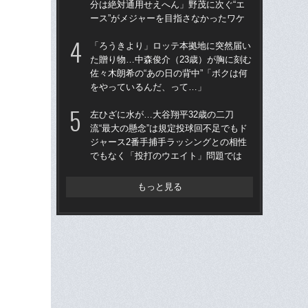
分は絶対通用せえへん」野茂に次ぐ“エ
は黒
ース”がメジャーを目指さなかったワケ
平
「ろうきより」ロッテ本拠地に突然届い
なぜ
た贈り物…中森俊介（23歳）が胸に刻む
った
佐々木朗希の“あの日の背中”「ボクは何
四
をやっているんだ、って…」
直面
左ひざに水が…大谷翔平32歳の二刀
「大
流“最大の懸念”は規定投球回不足でもド
野球
ジャース2番手捕手ラッシングとの相性
ぶ1
でもなく「投打のウエイト」問題では
な
もっと見る