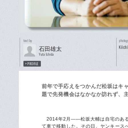
text by
photog
Kiich
石田雄太
Yuta Ishida
PROFILE
前年で手応えをつかんだ松坂はキ
題で先発機会はなかなか訪れず、主
2014年2月――松坂大輔は自宅のあ
て車で移動した。その日、ヤンキース