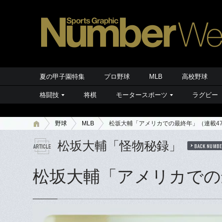
夏の甲子園特集
プロ野球
MLB
高校野球
格闘技
将棋
モータースポーツ
ラグビー
野球
MLB
松坂大輔「アメリカでの最終年」（連載4
松坂大輔「怪物秘録」
BACK NUMBE
松坂大輔「アメリカでの