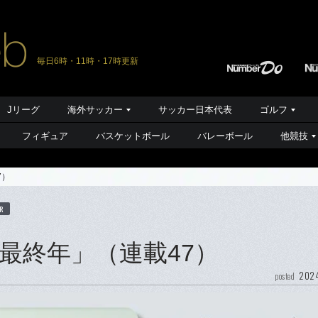
毎日6時・11時・17時更新
Jリーグ
海外サッカー
サッカー日本代表
ゴルフ
フィギュア
バスケットボール
バレーボール
他競技
7）
R
最終年」（連載47）
2024
posted