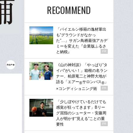
RECOMMEND
「バイエルン移籍の逸材輩出
も“グラウンドがなかっ
た”…」サガン鳥栖最強アカデ
ミーを変えた『企業版ふるさ
と納税』
PR
《山の神対談》「やっぱり“タ
イパ”がいい！」箱根の名ラン
ナー、柏原竜二と神野大地が
語る「エアー
サロンパス
」
®
®
×コンディショニング術
PR
「少しぼやけているだけでも
感覚が狂ってきます」Bリー
グ屈指のシューター・安藤周
人が明かす“見える”ことの重
要性
PR