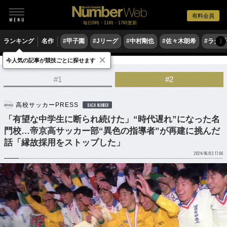
有料会員
毎日6時・11時・17時更新
ランキング
名作
#甲子園
#Jリーグ
#中村剛也
#佐々木朗希
#ラグ
〉
×
今人気の記事が競技ごとに探せます
サッカー
高校サッカー
#1
#2
高校サッカーPRESS
BACK NUMBER
「有望な中学生に断られ続けた」“時代遅れ”になった名
門校…帝京高サッカー部“異色の指導者”が再建に挑んだ
話「縁故採用をストップした」
2024/06/03 17:06