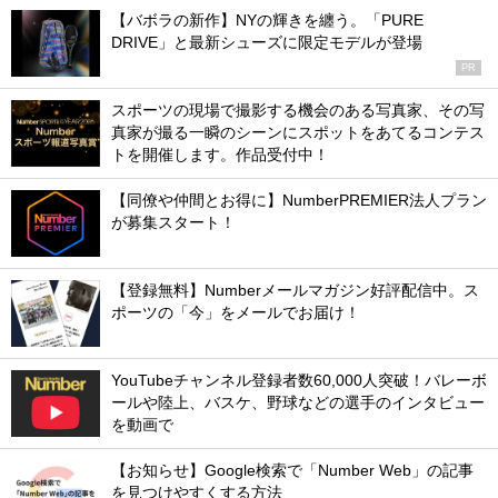
【バボラの新作】NYの輝きを纏う。「PURE
DRIVE」と最新シューズに限定モデルが登場
PR
スポーツの現場で撮影する機会のある写真家、その写
真家が撮る一瞬のシーンにスポットをあてるコンテス
トを開催します。作品受付中！
【同僚や仲間とお得に】NumberPREMIER法人プラン
が募集スタート！
【登録無料】Numberメールマガジン好評配信中。ス
ポーツの「今」をメールでお届け！
YouTubeチャンネル登録者数60,000人突破！バレーボ
ールや陸上、バスケ、野球などの選手のインタビュー
を動画で
【お知らせ】Google検索で「Number Web」の記事
を見つけやすくする方法