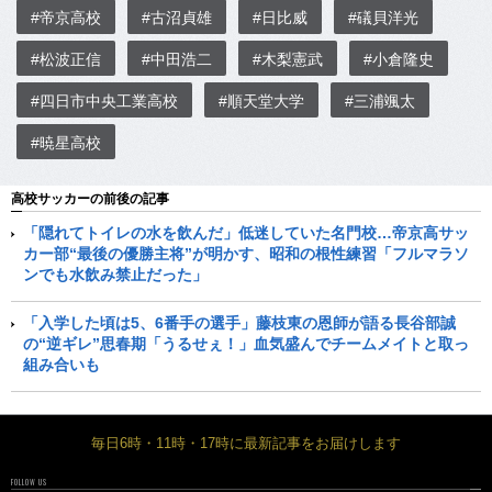
#帝京高校
#古沼貞雄
#日比威
#礒貝洋光
#松波正信
#中田浩二
#木梨憲武
#小倉隆史
#四日市中央工業高校
#順天堂大学
#三浦颯太
#暁星高校
高校サッカーの前後の記事
「隠れてトイレの水を飲んだ」低迷していた名門校…帝京高サッ
カー部“最後の優勝主将”が明かす、昭和の根性練習「フルマラソ
ンでも水飲み禁止だった」
「入学した頃は5、6番手の選手」藤枝東の恩師が語る長谷部誠
の“逆ギレ”思春期「うるせぇ！」血気盛んでチームメイトと取っ
組み合いも
毎日6時・11時・17時に最新記事をお届けします
FOLLOW US