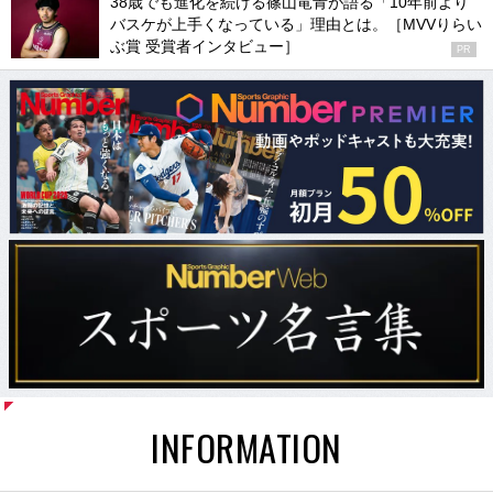
38歳でも進化を続ける篠山竜青が語る「10年前より
バスケが上手くなっている」理由とは。［MVVりらい
ぶ賞 受賞者インタビュー］
PR
INFORMATION