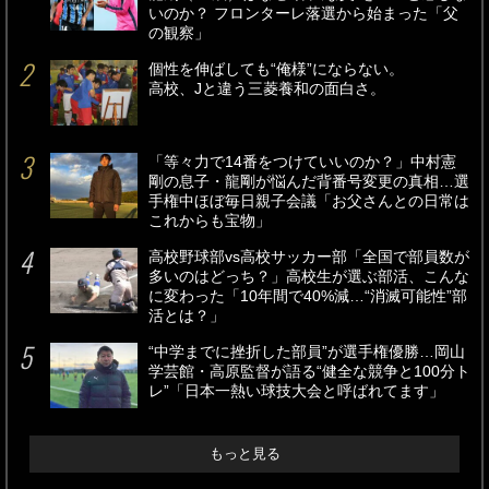
いのか？ フロンターレ落選から始まった「父
の観察」
個性を伸ばしても“俺様”にならない。
高校、Jと違う三菱養和の面白さ。
「等々力で14番をつけていいのか？」中村憲
剛の息子・龍剛が悩んだ背番号変更の真相…選
手権中ほぼ毎日親子会議「お父さんとの日常は
これからも宝物」
高校野球部vs高校サッカー部「全国で部員数が
多いのはどっち？」高校生が選ぶ部活、こんな
に変わった「10年間で40%減…“消滅可能性”部
活とは？」
“中学までに挫折した部員”が選手権優勝…岡山
学芸館・高原監督が語る“健全な競争と100分ト
レ”「日本一熱い球技大会と呼ばれてます」
もっと見る