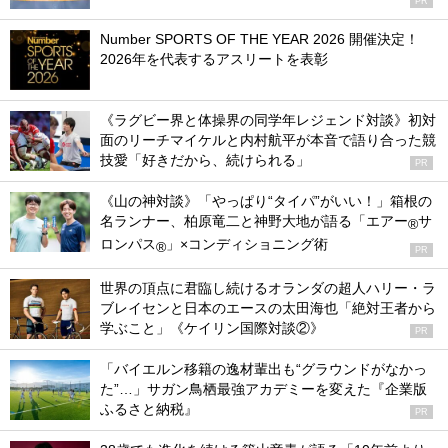
PR
Number SPORTS OF THE YEAR 2026 開催決定！
2026年を代表するアスリートを表彰
《ラグビー界と体操界の同学年レジェンド対談》初対
面のリーチマイケルと内村航平が本音で語り合った競
技愛「好きだから、続けられる」
PR
《山の神対談》「やっぱり“タイパ”がいい！」箱根の
名ランナー、柏原竜二と神野大地が語る「エアー
サ
®
ロンパス
」×コンディショニング術
®
PR
世界の頂点に君臨し続けるオランダの超人ハリー・ラ
ブレイセンと日本のエースの太田海也「絶対王者から
学ぶこと」《ケイリン国際対談②》
PR
「バイエルン移籍の逸材輩出も“グラウンドがなかっ
た”…」サガン鳥栖最強アカデミーを変えた『企業版
ふるさと納税』
PR