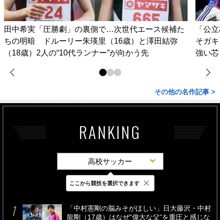
田中希実「圧勝劇」の裏側で…次世代エース候補た
「公立
ちの明暗 ドルーリー朱瑛里（16歳）と澤田結弥
そガキ
（18歳）2人の“10代ランナー”が向かう先
強い芯
その他の名作記事 >
RANKING
高校サッカー
×
ここから競技を選択できます
最新
24時間
週間
「中村憲剛の脳みそがほしい」日大藤沢・中村
龍剛（17歳）はなぜ“偉大な父”を重圧と感じな