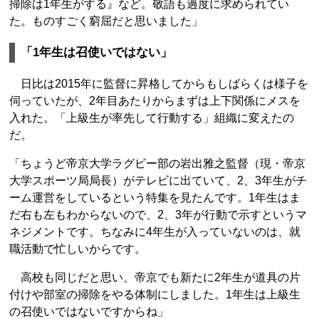
掃除は1年生がする』など。敬語も過度に求められてい
た。ものすごく窮屈だと思いました」
「1年生は召使いではない」
日比は2015年に監督に昇格してからもしばらくは様子を
伺っていたが、2年目あたりからまずは上下関係にメスを
入れた。「上級生が率先して行動する」組織に変えたの
だ。
「ちょうど帝京大学ラグビー部の岩出雅之監督（現・帝京
大学スポーツ局局長）がテレビに出ていて、2、3年生がチ
ーム運営をしているという特集を見たんです。1年生はま
だ右も左もわからないので、2、3年が行動で示すというマ
ネジメントです。ちなみに4年生が入っていないのは、就
職活動で忙しいからです。
高校も同じだと思い、帝京でも新たに2年生が道具の片
付けや部室の掃除をやる体制にしました。1年生は上級生
の召使いではないですからね」