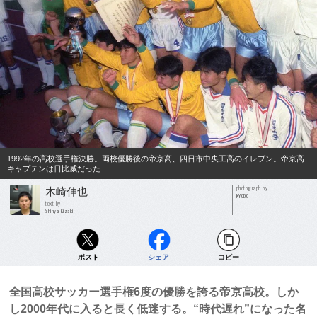
1992年の高校選手権決勝。両校優勝後の帝京高、四日市中央工高のイレブン。帝京高
キャプテンは日比威だった
photograph by
木崎伸也
KYODO
text by
Shinya Kizaki
ポスト
シェア
コピー
全国高校サッカー選手権6度の優勝を誇る帝京高校。しか
し2000年代に入ると長く低迷する。“時代遅れ”になった名