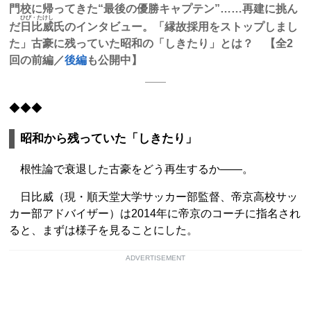
門校に帰ってきた“最後の優勝キャプテン”……再建に挑ん
ひび・たけし
だ
日比威
氏のインタビュー。「縁故採用をストップしまし
た」古豪に残っていた昭和の「しきたり」とは？ 【全2
回の前編／
後編
も公開中】
◆◆◆
昭和から残っていた「しきたり」
根性論で衰退した古豪をどう再生するか――。
日比威（現・順天堂大学サッカー部監督、帝京高校サッ
カー部アドバイザー）は2014年に帝京のコーチに指名され
ると、まずは様子を見ることにした。
ADVERTISEMENT