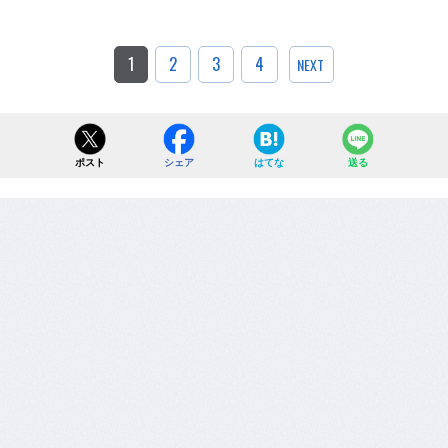
1
2
3
4
NEXT
ポスト
シェア
はてな
送る