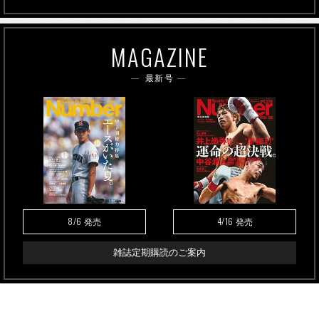
MAGAZINE
最新号
8/6
4/16
発売
発売
雑誌定期購読のご案内