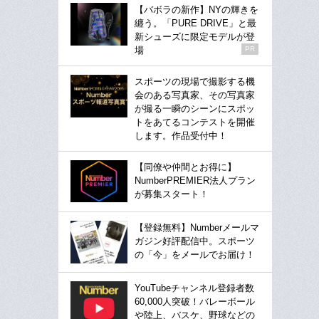
【バボラの新作】NYの輝きを
纏う。「PURE DRIVE」と最
新シューズに限定モデルが登
場
PR
スポーツの現場で撮影する機
会のある写真家、その写真家
が撮る一瞬のシーンにスポッ
トをあてるコンテストを開催
します。作品受付中！
【同僚や仲間とお得に】
NumberPREMIER法人プラン
が募集スタート！
【登録無料】Numberメールマ
ガジン好評配信中。スポーツ
の「今」をメールでお届け！
YouTubeチャンネル登録者数
60,000人突破！バレーボール
や陸上、バスケ、野球などの