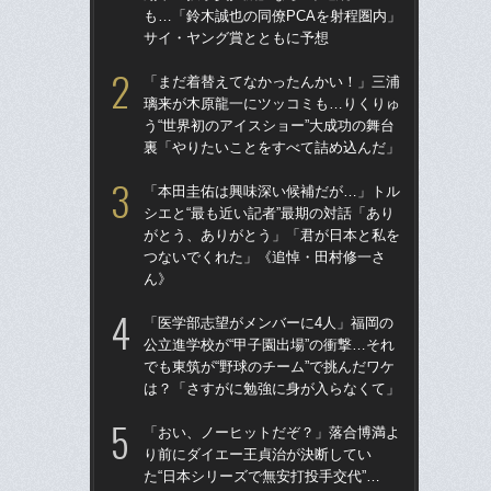
も…「鈴木誠也の同僚PCAを射程圏内」
た“
サイ・ヤング賞とともに予想
「
「まだ着替えてなかったんかい！」三浦
「
璃来が木原龍一にツッコミも…りくりゅ
終わ
う“世界初のアイスショー”大成功の舞台
つか
裏「やりたいことをすべて詰め込んだ」
リ
「本田圭佑は興味深い候補だが…」トル
「
シエと“最も近い記者”最期の対話「あり
っ
がとう、ありがとう」「君が日本と私を
王貞
つないでくれた」《追悼・田村修一さ
当
ん》
ド
「医学部志望がメンバーに4人」福岡の
翔平
公立進学校が“甲子園出場”の衝撃…それ
も…
でも東筑が“野球のチーム”で挑んだワケ
サ
は？「さすがに勉強に身が入らなくて」
「
「おい、ノーヒットだぞ？」落合博満よ
璃
り前にダイエー王貞治が決断してい
う“
た“日本シリーズで無安打投手交代”…
裏