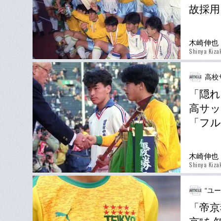
故採用
木崎伸也
Shinya Kiza
高校
「隠れ
高サッ
「フル
木崎伸也
Shinya Kiza
“ユ
「帝京