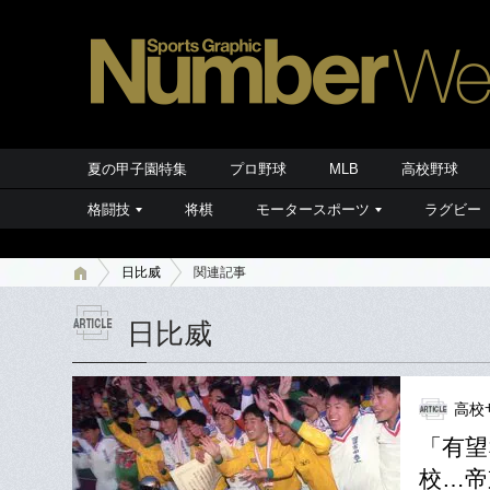
夏の甲子園特集
プロ野球
MLB
高校野球
格闘技
将棋
モータースポーツ
ラグビー
日比威
関連記事
日比威
高校
「有望
校…帝