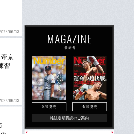
2024/06/03
MAGAZINE
最新号
…帝京
練習
2024/06/03
8/6
4/16
発売
発売
雑誌定期購読のご案内
帝