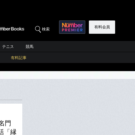
有料会員
検索
テニス
競馬
有料記事
名門
話「縁