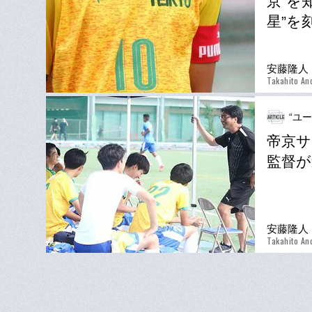
京”を
星”を
安藤隆人
Takahito An
“ユ
帝京サ
監督が
安藤隆人
Takahito An