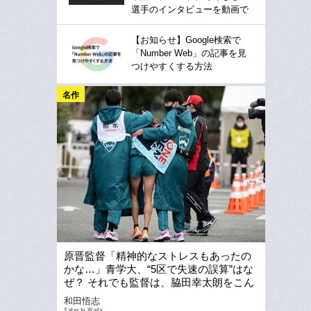
選手のインタビューを動画で
【お知らせ】Google検索で
「Number Web」の記事を見
つけやすくする方法
名作
原晋監督「精神的なストレスもあったの
かな…」青学大、“5区で失速の誤算”はな
ぜ？ それでも監督は、脇田幸太朗をこん
な言葉でかばった
和田悟志
Satoshi Wada