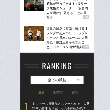
感覚が狂ってきます」Bリー
グ屈指のシューター・安藤周
人が明かす“見える”ことの重
要性
PR
世界の頂点に君臨し続けるオ
ランダの超人ハリー・ラブレ
イセンと日本のエースの太田
海也「絶対王者から学ぶこ
と」《ケイリン国際対談②》
PR
RANKING
全ての競技
最新
24時間
週間
ドジャース電撃加入スクーバルで「大谷
「
翔平の投手負担減」なら4年連続MVP
り