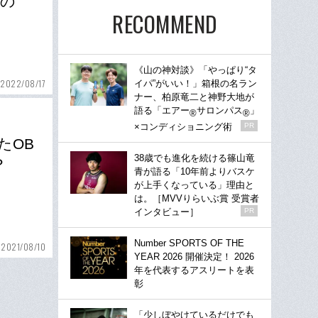
目の
RECOMMEND
《山の神対談》「やっぱり“タ
2022/08/17
イパ”がいい！」箱根の名ラン
ナー、柏原竜二と神野大地が
語る「エアー
サロンパス
」
®
®
×コンディショニング術
PR
たOB
38歳でも進化を続ける篠山竜
？
青が語る「10年前よりバスケ
が上手くなっている」理由と
は。［MVVりらいぶ賞 受賞者
インタビュー］
PR
Number SPORTS OF THE
2021/08/10
YEAR 2026 開催決定！ 2026
年を代表するアスリートを表
彰
「少しぼやけているだけでも