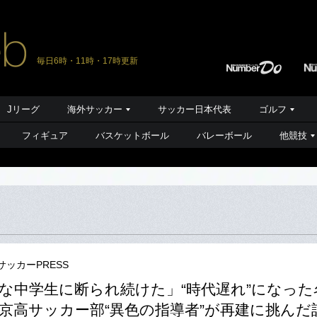
毎日6時・11時・17時更新
Jリーグ
海外サッカー
サッカー日本代表
ゴルフ
フィギュア
バスケットボール
バレーボール
他競技
サッカーPRESS
な中学生に断られ続けた」“時代遅れ”になった
京高サッカー部“異色の指導者”が再建に挑んだ