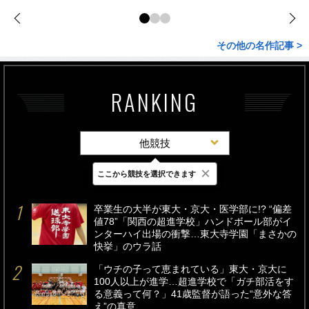
その他の名作記事 >
RANKING
他競技
×
ここから競技を選択できます
最新
24時間
週間
卒業生の大半が東大・京大・医学部に!? “偏差
値78”「関西の超進学校」ハンドボール部がイ
ンターハイ出場の衝撃…東大寺学園「まさかの
快挙」のウラ話
「ウチの子って恵まれている」東大・京大に
100人以上が進学…超進学校で「ガチ部活をす
る意義って何？」41歳監督が語った“意外な答
え”の真意