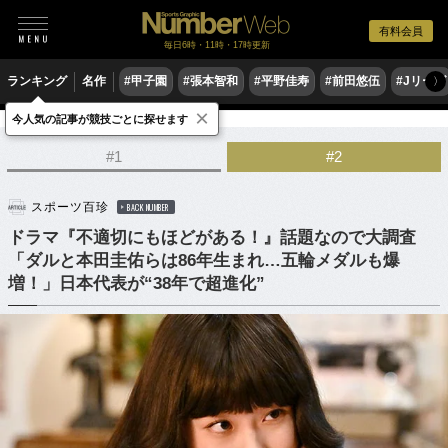
有料会員
毎日6時・11時・17時更新
ランキング
名作
#甲子園
#張本智和
#平野佳寿
#前田悠伍
#Jリーグ
〉
×
今人気の記事が競技ごとに探せます
他競技
#1
#2
スポーツ百珍
BACK NUMBER
ドラマ『不適切にもほどがある！』話題なので大調査
「ダルと本田圭佑らは86年生まれ…五輪メダルも爆
増！」日本代表が“38年で超進化”