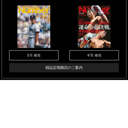
8/6
4/16
発売
発売
雑誌定期購読のご案内