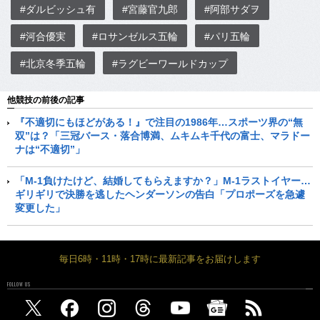
#ダルビッシュ有
#宮藤官九郎
#阿部サダヲ
#河合優実
#ロサンゼルス五輪
#パリ五輪
#北京冬季五輪
#ラグビーワールドカップ
他競技の前後の記事
『不適切にもほどがある！』で注目の1986年…スポーツ界の“無
双”は？「三冠バース・落合博満、ムキムキ千代の富士、マラドー
ナは“不適切”」
「M-1負けたけど、結婚してもらえますか？」M-1ラストイヤー…
ギリギリで決勝を逃したヘンダーソンの告白「プロポーズを急遽
変更した」
毎日6時・11時・17時に最新記事をお届けします
FOLLOW US