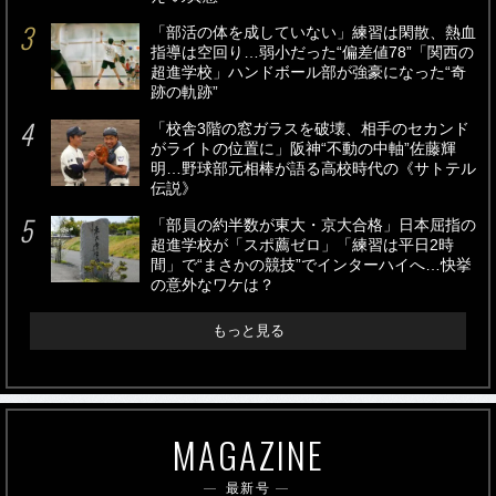
「部活の体を成していない」練習は閑散、熱血
指導は空回り…弱小だった“偏差値78”「関西の
超進学校」ハンドボール部が強豪になった“奇
跡の軌跡”
「校舎3階の窓ガラスを破壊、相手のセカンド
がライトの位置に」阪神“不動の中軸”佐藤輝
明…野球部元相棒が語る高校時代の《サトテル
伝説》
「部員の約半数が東大・京大合格」日本屈指の
超進学校が「スポ薦ゼロ」「練習は平日2時
間」で“まさかの競技”でインターハイへ…快挙
の意外なワケは？
もっと見る
MAGAZINE
最新号