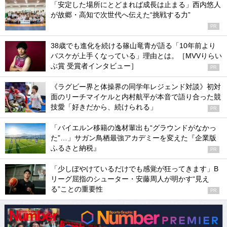
「安定した場所にとどまれば成長は止まる」西内悠人
が故郷・高知で次世代へ伝えた“挑戦する力”
PR
38歳でも進化を続ける篠山竜青が語る「10年前より
バスケが上手くなっている」理由とは。［MVVりらい
ぶ賞 受賞者インタビュー］
PR
《ラグビー界と体操界の同学年レジェンド対談》初対
面のリーチマイケルと内村航平が本音で語り合った競
技愛「好きだから、続けられる」
PR
「バイエルン移籍の逸材輩出も“グラウンドがなかっ
た”…」サガン鳥栖最強アカデミーを変えた『企業版
ふるさと納税』
PR
「少しぼやけているだけでも感覚が狂ってきます」B
リーグ屈指のシューター・安藤周人が明かす“見え
る”ことの重要性
PR