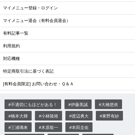
マイメニュー登録・ログイン
マイメニュー退会（有料会員退会）
有料記事一覧
利用規約
対応機種
特定商取引法に基づく表記
[有料会員限定] お問い合わせ・Ｑ＆Ａ
#不適切にもほどがある！
#伊藤美誠
#大橋悠依
#橋本大輝
#小林陵侑
#渡辺勇大
#東野有紗
#三浦璃来
#木原龍一
#本田圭佑