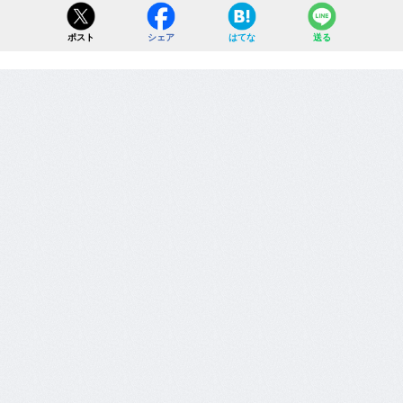
ポスト
シェア
はてな
送る