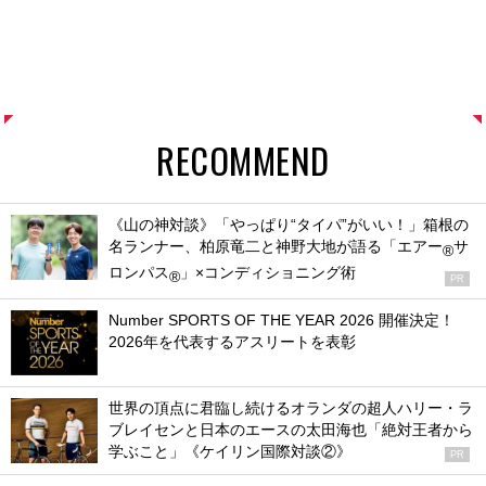
RECOMMEND
《山の神対談》「やっぱり“タイパ”がいい！」箱根の
名ランナー、柏原竜二と神野大地が語る「エアー
サ
®
ロンパス
」×コンディショニング術
®
PR
Number SPORTS OF THE YEAR 2026 開催決定！
2026年を代表するアスリートを表彰
世界の頂点に君臨し続けるオランダの超人ハリー・ラ
ブレイセンと日本のエースの太田海也「絶対王者から
学ぶこと」《ケイリン国際対談②》
PR