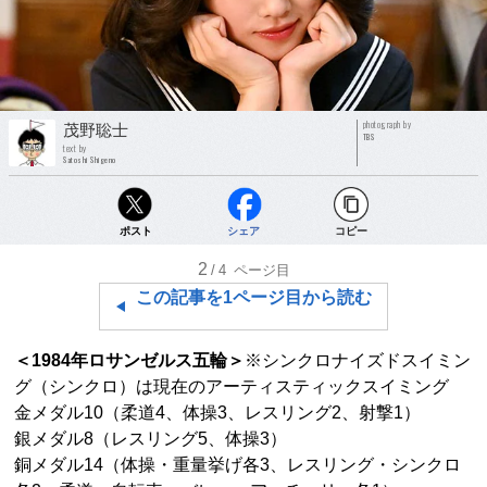
photograph by
茂野聡士
TBS
text by
Satoshi Shigeno
ポスト
シェア
コピー
2
/4
ページ目
この記事を1ページ目から読む
＜1984年ロサンゼルス五輪＞
※シンクロナイズドスイミン
グ（シンクロ）は現在のアーティスティックスイミング
金メダル10（柔道4、体操3、レスリング2、射撃1）
銀メダル8（レスリング5、体操3）
銅メダル14（体操・重量挙げ各3、レスリング・シンクロ