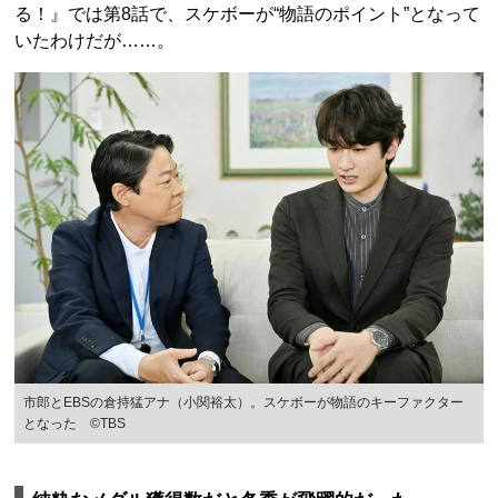
る！』では第8話で、スケボーが“物語のポイント”となって
いたわけだが……。
市郎とEBSの倉持猛アナ（小関裕太）。スケボーが物語のキーファクター
となった ©TBS