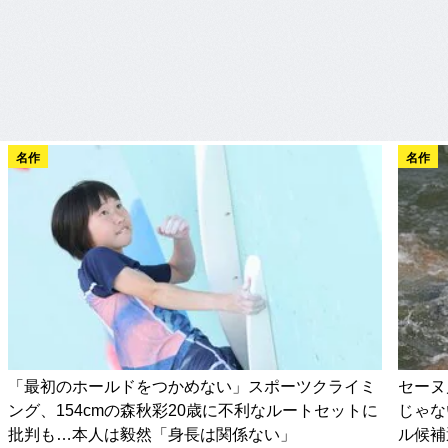
名作
名作
「最初のホールドをつかめない」スポーツクライミ
セーヌ
ング、154cmの森秋彩20歳に不利なルートセットに
じゃな
批判も…本人は毅然「身長は関係ない」
ル候補