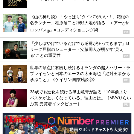
《山の神対談》「やっぱり“タイパ”がいい！」箱根の
名ランナー、柏原竜二と神野大地が語る「エアー
サ
®
ロンパス
」×コンディショニング術
®
PR
「少しぼやけているだけでも感覚が狂ってきます」B
リーグ屈指のシューター・安藤周人が明かす“見え
る”ことの重要性
PR
世界の頂点に君臨し続けるオランダの超人ハリー・ラ
ブレイセンと日本のエースの太田海也「絶対王者から
学ぶこと」《ケイリン国際対談②》
PR
38歳でも進化を続ける篠山竜青が語る「10年前より
バスケが上手くなっている」理由とは。［MVVりらい
ぶ賞 受賞者インタビュー］
PR