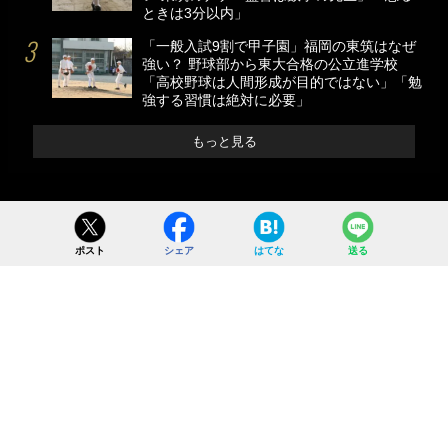
ときは3分以内」
「一般入試9割で甲子園」福岡の東筑はなぜ
強い？ 野球部から東大合格の公立進学校
「高校野球は人間形成が目的ではない」「勉
強する習慣は絶対に必要」
もっと見る
ポスト
シェア
はてな
送る