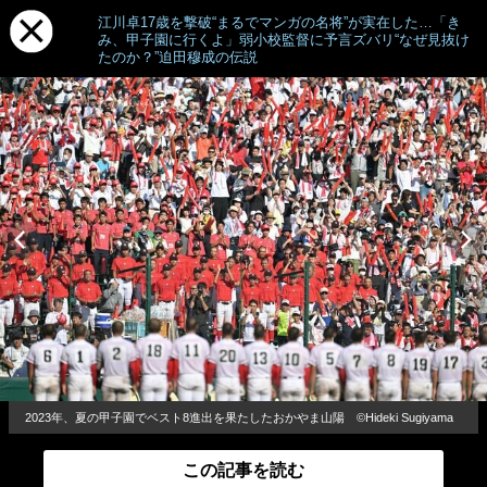
江川卓17歳を撃破“まるでマンガの名将”が実在した…「き
み、甲子園に行くよ」弱小校監督に予言ズバリ“なぜ見抜け
たのか？”迫田穆成の伝説
2023年、夏の甲子園でベスト8進出を果たしたおかやま山陽 ©Hideki Sugiyama
この記事を読む