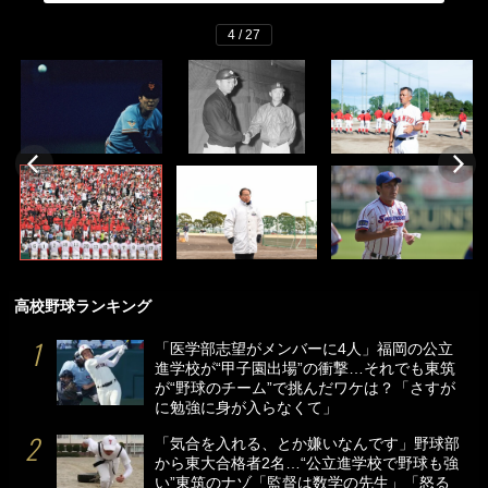
4 / 27
高校野球ランキング
「医学部志望がメンバーに4人」福岡の公立
進学校が“甲子園出場”の衝撃…それでも東筑
が“野球のチーム”で挑んだワケは？「さすが
に勉強に身が入らなくて」
「気合を入れる、とか嫌いなんです」野球部
から東大合格者2名…“公立進学校で野球も強
い”東筑のナゾ「監督は数学の先生」「怒る