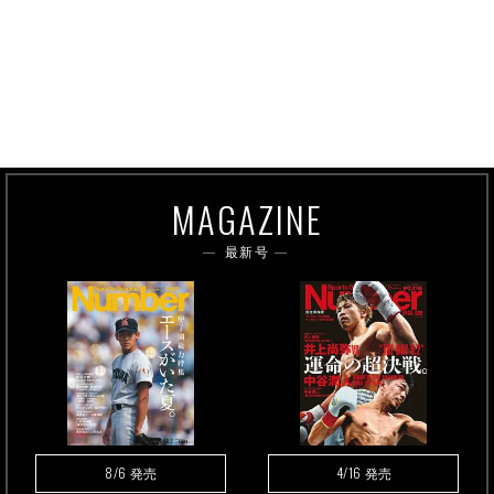
MAGAZINE
最新号
8/6
4/16
発売
発売