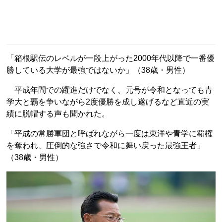
「箱根駅伝のレベルが一段上がった2000年代以降で一番優
勝している大学が最強ではないか」（38歳・男性）
平成年間での躍進だけでなく、元号が令和となっても青
学大と覇を争いながら2度優勝を成し遂げるなど直近の実
績に脱帽する声も聞かれた。
「平成の常勝軍団と呼ばれながら一度は東洋や青学に覇権
を奪われ、圧倒的な強さで令和に舞い戻った最強王者」
（38歳・男性）