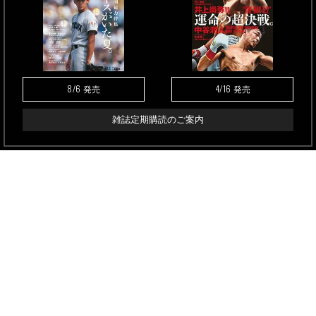
8/6
4/16
発売
発売
雑誌定期購読のご案内