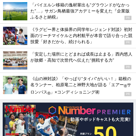
「バイエルン移籍の逸材輩出も“グラウンドがなかっ
た”…」サガン鳥栖最強アカデミーを変えた『企業版
ふるさと納税』
PR
《ラグビー界と体操界の同学年レジェンド対談》初対
面のリーチマイケルと内村航平が本音で語り合った競
技愛「好きだから、続けられる」
PR
「安定した場所にとどまれば成長は止まる」西内悠人
が故郷・高知で次世代へ伝えた“挑戦する力”
PR
《山の神対談》「やっぱり“タイパ”がいい！」箱根の
名ランナー、柏原竜二と神野大地が語る「エアー
サ
®
ロンパス
」×コンディショニング術
®
PR