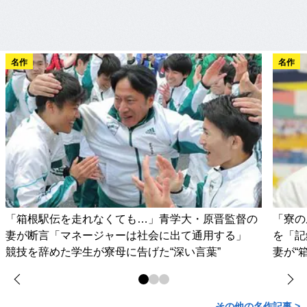
名作
名作
「箱根駅伝を走れなくても…」青学大・原晋監督の
「寮の
妻が断言「マネージャーは社会に出て通用する」
を「記
競技を辞めた学生が寮母に告げた“深い言葉”
妻が“
その他の名作記事 >