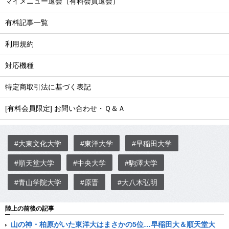
マイメニュー退会（有料会員退会）
有料記事一覧
利用規約
対応機種
特定商取引法に基づく表記
[有料会員限定] お問い合わせ・Ｑ＆Ａ
#大東文化大学
#東洋大学
#早稲田大学
#順天堂大学
#中央大学
#駒澤大学
#青山学院大学
#原晋
#大八木弘明
陸上の前後の記事
山の神・柏原がいた東洋大はまさかの5位…早稲田大＆順天堂大