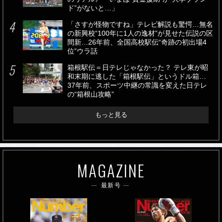
ド”がないと…」
「さすが怪物ですね」テレビ解説も驚愕…無名
の新興校“100年に1人の逸材”が見せた伝説の区
間新…26年前、全国高校駅伝“奇跡の初出場4
位”ウラ話
箱根駅伝＝日テレじゃなかった？ テレ東が昭
和末期に逃した「箱根駅伝」というドル箱…
37年前、スポーツ中継の常識を変えた日テレ
の“箱根山攻略”
もっと見る
MAGAZINE
最新号