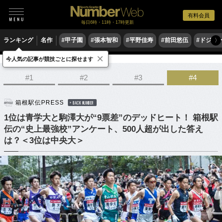
有料会員
毎日6時・11時・17時更新
ランキング
名作
#甲子園
#張本智和
#平野佳寿
#前田悠伍
#ドジャ
〉
×
今人気の記事が競技ごとに探せます
陸上
駅伝
#1
#2
#3
#4
箱根駅伝PRESS
BACK NUMBER
1位は青学大と駒澤大が“9票差”のデッドヒート！ 箱根駅
伝の“史上最強校”アンケート、500人超が出した答え
は？＜3位は中央大＞