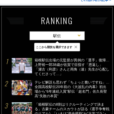
RANKING
駅伝
×
ここから競技を選択できます
最新
24時間
週間
箱根駅伝出場の元監督が異例の「選手」復帰…
上野裕一郎38歳が佐賀で目指す「恩返し」
「瀬古（利彦）さんと両角（速）先生が心配し
てくださって…」
テレビ解説も思わず「ちょっと脆いですね」…
全国高校駅伝20年前の《大波乱の内幕》初出
場から“6年連続入賞”駅伝「超名門」佐久長聖
高“失敗の本質”
「箱根駅伝の8割はリクルーティングで決ま
る」古豪チームのスカウトが語る《選手争奪戦
のリアル》「いまは“資金援助”か“大学ブラン