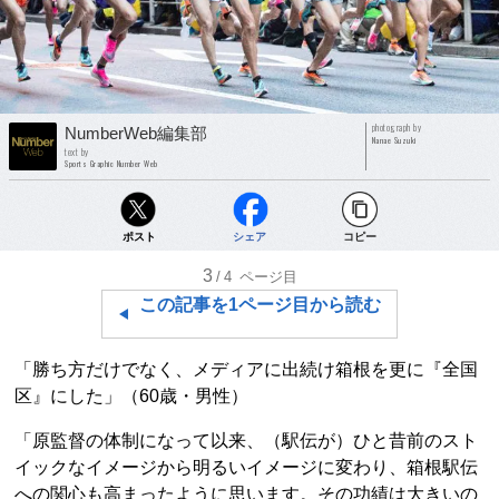
photograph by
NumberWeb編集部
Nanae Suzuki
text by
Sports Graphic Number Web
ポスト
シェア
コピー
3
/4
ページ目
この記事を1ページ目から読む
「勝ち方だけでなく、メディアに出続け箱根を更に『全国
区』にした」（60歳・男性）
「原監督の体制になって以来、（駅伝が）ひと昔前のスト
イックなイメージから明るいイメージに変わり、箱根駅伝
への関心も高まったように思います。その功績は大きいの