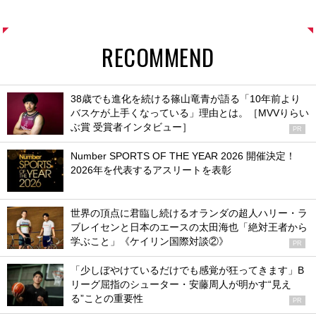
RECOMMEND
38歳でも進化を続ける篠山竜青が語る「10年前より
バスケが上手くなっている」理由とは。［MVVりらい
ぶ賞 受賞者インタビュー］
PR
Number SPORTS OF THE YEAR 2026 開催決定！
2026年を代表するアスリートを表彰
世界の頂点に君臨し続けるオランダの超人ハリー・ラ
ブレイセンと日本のエースの太田海也「絶対王者から
学ぶこと」《ケイリン国際対談②》
PR
「少しぼやけているだけでも感覚が狂ってきます」B
リーグ屈指のシューター・安藤周人が明かす“見え
る”ことの重要性
PR