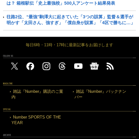
は？ 箱根駅伝「史上最強校」500人アンケート結果発表
往路2位、“最強”駒澤大に起きていた「3つの誤算」監督＆選手が
明かす「太田さん、強すぎ」「僕自身が誤算」「4区で勝ちに…」
毎日6時・11時・17時に最新記事をお届けします
FOLLOW US
MAGAZINE
雑誌『Number』購読のご案
雑誌『Number』バックナン
内
バー
SPECIAL
Number SPORTS OF THE
YEAR
ARCHIVE