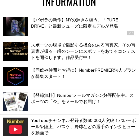
INFORMATION
【バボラの新作】NYの輝きを纏う。「PURE
DRIVE」と最新シューズに限定モデルが登場
PR
スポーツの現場で撮影する機会のある写真家、その写
真家が撮る一瞬のシーンにスポットをあてるコンテス
トを開催します。作品受付中！
【同僚や仲間とお得に】NumberPREMIER法人プラン
が募集スタート！
【登録無料】Numberメールマガジン好評配信中。ス
ポーツの「今」をメールでお届け！
YouTubeチャンネル登録者数60,000人突破！バレーボ
ールや陸上、バスケ、野球などの選手のインタビュー
を動画で