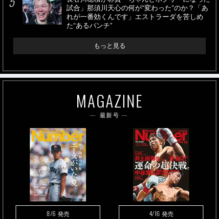
試合」那須川天心の何が“変わった”のか？「あ
れが一番効くんです」エストラーダを苦しめ
た“あるパンチ”
もっと見る
MAGAZINE
最新号
8/6
4/16
発売
発売