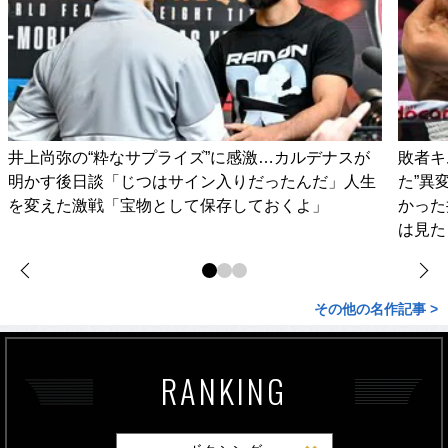
井上尚弥の“粋なサプライズ”に感激…カルデナスが
敗者キ
明かす後日談「じつはサイン入りだったんだ」人生
た”異
を変えた激戦「宝物として保存しておくよ」
かった
は見た
その他の名作記事 >
RANKING