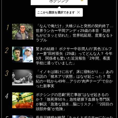
ボクシング
×
ここから競技を選択できます
最新
24時間
週間
「なんで俺だけ」大橋ジムと突然の契約終了…
世界ランカー平岡アンディ29歳の本音「気持
ちがピタッと切れた」世界戦延期、度重なるト
ラブル
驚きの結婚！ ボクサー中谷潤人の“異色ゴルフ
ァー妻”田村亜矢（29歳）ってどんな人？ 今年
3月、関係者も驚いた近況報告「2年間、看護
学校に通っていました」
「イノキは賭けに出ず、床に寝転がり…」あの
伝説の「猪木アリ状態」はなぜ起こった？ 世
紀の一戦から49年…アリの“肉声テープ”で分か
った新事実
ボクシングの悲劇“死亡事故”はなぜ起きるの
か？「致死率50％」急性硬膜下血腫を専門医
が解説「急激な脱水…脳にリスク」「“2回目の
頭部外傷”が危険」
長谷川穂積が称賛「ちゃんとボクサーになった