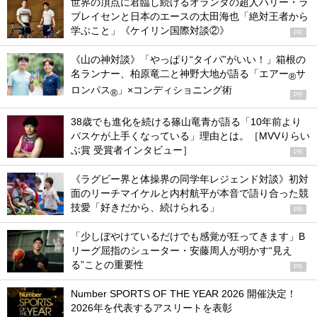
世界の頂点に君臨し続けるオランダの超人ハリー・ラ
ブレイセンと日本のエースの太田海也「絶対王者から
学ぶこと」《ケイリン国際対談②》
PR
《山の神対談》「やっぱり“タイパ”がいい！」箱根の
名ランナー、柏原竜二と神野大地が語る「エアー
サ
®
ロンパス
」×コンディショニング術
®
PR
38歳でも進化を続ける篠山竜青が語る「10年前より
バスケが上手くなっている」理由とは。［MVVりらい
ぶ賞 受賞者インタビュー］
PR
《ラグビー界と体操界の同学年レジェンド対談》初対
面のリーチマイケルと内村航平が本音で語り合った競
技愛「好きだから、続けられる」
PR
「少しぼやけているだけでも感覚が狂ってきます」B
リーグ屈指のシューター・安藤周人が明かす“見え
る”ことの重要性
PR
Number SPORTS OF THE YEAR 2026 開催決定！
2026年を代表するアスリートを表彰