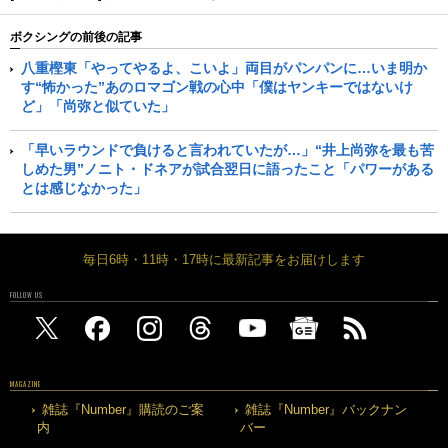
ボクシングの前後の記事
八重樫東「やってやるよ、こいよ」両目がパンパンに…いま明か
す“怖かった”あのロマゴン戦の心中「僕はヤンキーではないけ
ど」「尚弥と似ていた」
「早いラウンドで負けると言われていたが…」“井上尚弥を最も苦
しめた男”ノニト・ドネアが試合翌日に語ったこと「パワーがある
とは感じなかった」
毎日6時・11時・17時に最新記事をお届けします
FOLLOW US
MAGAZINE
雑誌『Number』購読のご案
雑誌『Number』バックナン
内
バー