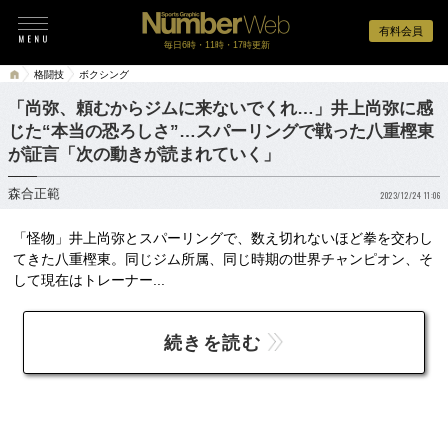
有料会員
毎日6時・11時・17時更新
格闘技
ボクシング
「尚弥、頼むからジムに来ないでくれ…」井上尚弥に感
じた“本当の恐ろしさ”…スパーリングで戦った八重樫東
が証言「次の動きが読まれていく」
森合正範
2023/12/24 11:06
「怪物」井上尚弥とスパーリングで、数え切れないほど拳を交わし
てきた八重樫東。同じジム所属、同じ時期の世界チャンピオン、そ
して現在はトレーナー...
続きを読む