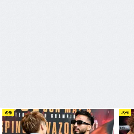
名作
名作