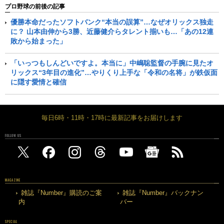
プロ野球の前後の記事
優勝本命だったソフトバンク“本当の誤算”…なぜオリックス独走
に？ 山本由伸から3勝、近藤健介らタレント揃いも…「あの12連
敗から始まった」
「いっつもしんどいですよ。本当に」中嶋聡監督の手腕に見たオ
リックス“3年目の進化”…やりくり上手な「令和の名将」が鉄仮面
に隠す愛情と確信
毎日6時・11時・17時に最新記事をお届けします
FOLLOW US
MAGAZINE
雑誌『Number』購読のご案
雑誌『Number』バックナン
内
バー
SPECIAL