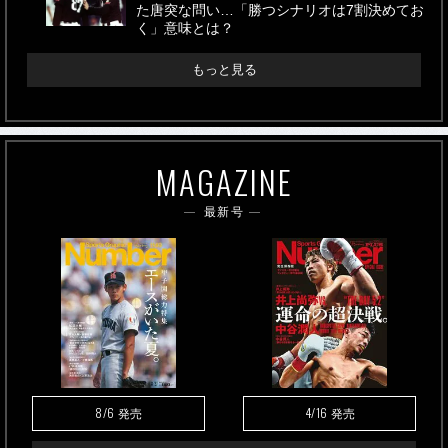
た唐突な問い…「勝つシナリオは7割決めてお
く」意味とは？
もっと見る
MAGAZINE
最新号
8/6
4/16
発売
発売