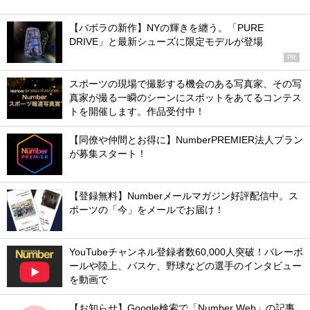
【バボラの新作】NYの輝きを纏う。「PURE
DRIVE」と最新シューズに限定モデルが登場
PR
スポーツの現場で撮影する機会のある写真家、その写
真家が撮る一瞬のシーンにスポットをあてるコンテス
トを開催します。作品受付中！
【同僚や仲間とお得に】NumberPREMIER法人プラン
が募集スタート！
【登録無料】Numberメールマガジン好評配信中。ス
ポーツの「今」をメールでお届け！
YouTubeチャンネル登録者数60,000人突破！バレーボ
ールや陸上、バスケ、野球などの選手のインタビュー
を動画で
【お知らせ】Google検索で「Number Web」の記事