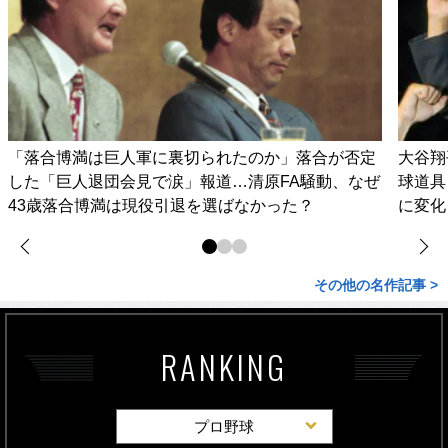
「落合博満は巨人軍に裏切られたのか」落合が否定
大谷翔
した「巨人退団会見で涙」報道…清原FA騒動、なぜ
球道具
43歳落合博満は現役引退を選ばなかった？
に変化
その他の名作記事 >
RANKING
プロ野球