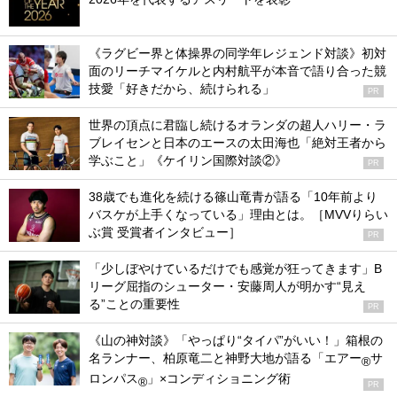
《ラグビー界と体操界の同学年レジェンド対談》初対
面のリーチマイケルと内村航平が本音で語り合った競
技愛「好きだから、続けられる」
PR
世界の頂点に君臨し続けるオランダの超人ハリー・ラ
ブレイセンと日本のエースの太田海也「絶対王者から
学ぶこと」《ケイリン国際対談②》
PR
38歳でも進化を続ける篠山竜青が語る「10年前より
バスケが上手くなっている」理由とは。［MVVりらい
ぶ賞 受賞者インタビュー］
PR
「少しぼやけているだけでも感覚が狂ってきます」B
リーグ屈指のシューター・安藤周人が明かす“見え
る”ことの重要性
PR
《山の神対談》「やっぱり“タイパ”がいい！」箱根の
名ランナー、柏原竜二と神野大地が語る「エアー
サ
®
ロンパス
」×コンディショニング術
®
PR