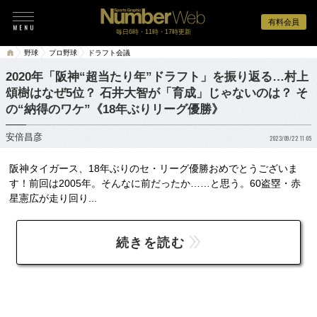
有料会員
毎日6時・11時・17時更新
野球
プロ野球
ドラフト会議
2020年「阪神“超当たり年”ドラフト」を振り返る…村上
頌樹はなぜ5位？ 石井大智が「育成」じゃないのは？ そ
の“納得のワケ”《18年ぶりリーグ優勝》
安倍昌彦
2023/09/22 11:05
阪神タイガース、18年ぶりのセ・リーグ優勝おめでとうございま
す！前回は2005年。そんなに前だったか……と思う。60盗塁・赤
星憲広が走り回り...
続きを読む