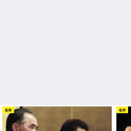
名作
名作