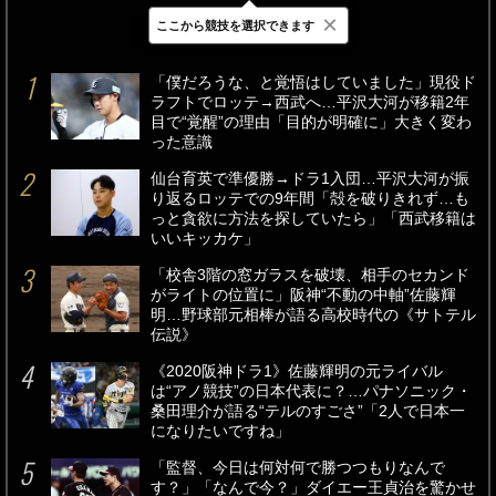
×
ここから競技を選択できます
最新
24時間
週間
「僕だろうな、と覚悟はしていました」現役ド
ラフトでロッテ→西武へ…平沢大河が移籍2年
目で“覚醒”の理由「目的が明確に」大きく変わ
った意識
仙台育英で準優勝→ドラ1入団…平沢大河が振
り返るロッテでの9年間「殻を破りきれず…も
っと貪欲に方法を探していたら」「西武移籍は
いいキッカケ」
「校舎3階の窓ガラスを破壊、相手のセカンド
がライトの位置に」阪神“不動の中軸”佐藤輝
明…野球部元相棒が語る高校時代の《サトテル
伝説》
《2020阪神ドラ1》佐藤輝明の元ライバル
は“アノ競技”の日本代表に？…パナソニック・
桑田理介が語る“テルのすごさ”「2人で日本一
になりたいですね」
「監督、今日は何対何で勝つつもりなんで
す？」「なんで今？」ダイエー王貞治を驚かせ