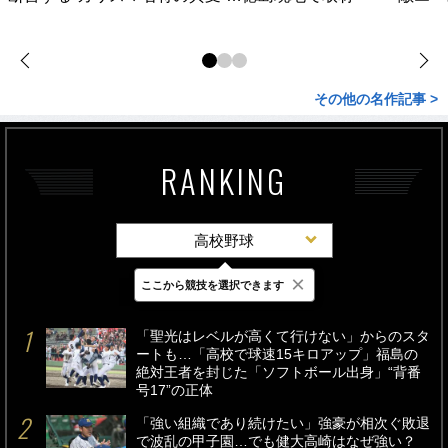
その他の名作記事 >
RANKING
高校野球
×
ここから競技を選択できます
最新
24時間
週間
「聖光はレベルが高くて行けない」からのスタ
ートも…「高校で球速15キロアップ」福島の
絶対王者を封じた「ソフトボール出身」“背番
号17”の正体
「強い組織であり続けたい」強豪が相次ぐ敗退
で波乱の甲子園…でも健大高崎はなぜ強い？