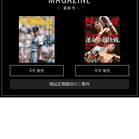
最新号
8/6
4/16
発売
発売
雑誌定期購読のご案内