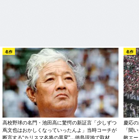
名作
名作
高校野球の名門・池田高に驚愕の新証言「少しずつ
慶応の
蔦文也はおかしくなっていったんよ」当時コーチが
「聞い
断言する“カリスマ名将の異変”…徳島現地で取材
敵エー