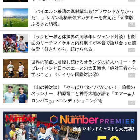
「バイエルン移籍の逸材輩出も“グラウンドがなかっ
た”…」サガン鳥栖最強アカデミーを変えた『企業版
ふるさと納税』
PR
《ラグビー界と体操界の同学年レジェンド対談》初対
面のリーチマイケルと内村航平が本音で語り合った競
技愛「好きだから、続けられる」
PR
世界の頂点に君臨し続けるオランダの超人ハリー・ラ
ブレイセンと日本のエースの太田海也「絶対王者から
学ぶこと」《ケイリン国際対談②》
PR
《山の神対談》「やっぱり“タイパ”がいい！」箱根の
名ランナー、柏原竜二と神野大地が語る「エアー
サ
®
ロンパス
」×コンディショニング術
®
PR