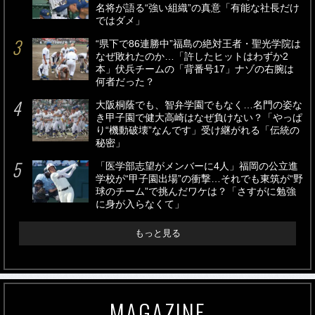
名将が語る“強い組織”の真意「有能な社長だけ
ではダメ」
“県下で86連勝中”福島の絶対王者・聖光学院は
なぜ敗れたのか…「許したヒットはわずか2
本」伏兵チームの「背番号17」ナゾの右腕は
何者だった？
大阪桐蔭でも、智弁学園でもなく…名門の姿な
き甲子園で健大高崎はなぜ負けない？「やっぱ
り“機動破壊”なんです」受け継がれる「伝統の
秘密」
「医学部志望がメンバーに4人」福岡の公立進
学校が“甲子園出場”の衝撃…それでも東筑が“野
球のチーム”で挑んだワケは？「さすがに勉強
に身が入らなくて」
もっと見る
MAGAZINE