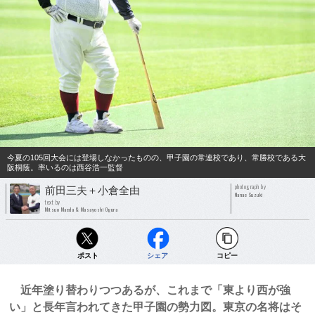
今夏の105回大会には登場しなかったものの、甲子園の常連校であり、常勝校である大
阪桐蔭。率いるのは西谷浩一監督
photograph by
前田三夫＋小倉全由
Nanae Suzuki
text by
Mitsuo Maeda & Masayoshi Ogura
ポスト
シェア
コピー
近年塗り替わりつつあるが、これまで「東より西が強
い」と長年言われてきた甲子園の勢力図。東京の名将はそ