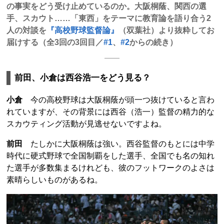
の事実をどう受け止めているのか。大阪桐蔭、関西の選
手、スカウト……「東西」をテーマに教育論を語り合う2
人の対談を
『高校野球監督論』
（双葉社）より抜粋してお
届けする（全3回の3回目／
#1
、
#2
からの続き）
前田、小倉は西谷浩一をどう見る？
小倉
今の高校野球は大阪桐蔭が頭一つ抜けていると言わ
れていますが、その背景には西谷（浩一）監督の精力的な
スカウティング活動が見逃せないですよね。
前田
たしかに大阪桐蔭は強い。西谷監督のもとには中学
時代に硬式野球で全国制覇をした選手、全国でも名の知れ
た選手が多数集まるけれども、彼のフットワークのよさは
素晴らしいものがあるね。