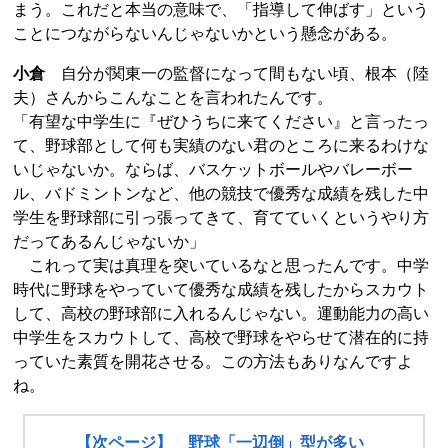
まう。これだと本当の意味で、「指導して伸ばす」という
ことにつながらないんじゃないかという懸念がある。
小倉
自分が関東一の監督になって間もない頃、根本（陸
夫）さんからこんなことを言われたんです。
「有望な中学生に『ぜひうちに来てください』と言ったっ
て、野球部として何も実績のない君のところに来るわけな
いじゃないか。ならば、バスケットボールやバレーボー
ル、バドミントンなど、他の競技で優秀な成績を残した中
学生を野球部に引っ張ってきて、育てていくというやり方
だってあるんじゃないか」
これって実は真理を突いているなと思ったんです。中学
時代に野球をやっていて優秀な成績を残したからスカウト
して、高校の野球部に入れるんじゃない。運動能力の高い
中学生をスカウトして、高校で野球をやらせて潜在的に持
っていた素質を開花させる。この方法もありなんですよ
ね。
【次ページ】 野球「一辺倒」型が多い