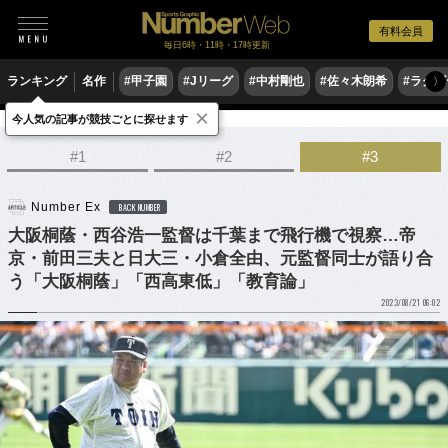
有料会員
毎日6時・11時・17時更新
ランキング
名作
#甲子園
#Jリーグ
#中村剛也
#佐々木朗希
#ラグ
〉
×
今人気の記事が競技ごとに探せます
野球
高校野球
#1
#2
#3
Number Ex
BACK NUMBER
大阪桐蔭・西谷浩一監督は千葉まで飛行機で視察…帝
京・前田三夫と日大三・小倉全由、元監督同士が語り合
う「大阪桐蔭」「西高東低」「教育論」
2023/08/21 06:02