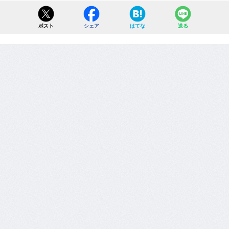
ポスト
シェア
はてな
送る