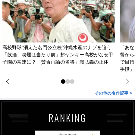
高校野球“消えた名門公立校”沖縄水産のナゾを追う
「あな
「飲酒、喫煙は当たり前」超ヤンキー高校がなぜ甲
督から
子園の常連に？「賛否両論の名将」栽弘義の正体
で目指
手段」
その他の名作記事 >
RANKING