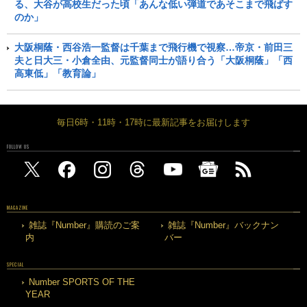
る、大谷が高校生だった頃「あんな低い弾道であそこまで飛ばす
のか」
大阪桐蔭・西谷浩一監督は千葉まで飛行機で視察…帝京・前田三
夫と日大三・小倉全由、元監督同士が語り合う「大阪桐蔭」「西
高東低」「教育論」
毎日6時・11時・17時に最新記事をお届けします
FOLLOW US
MAGAZINE
雑誌『Number』購読のご案
雑誌『Number』バックナン
内
バー
SPECIAL
Number SPORTS OF THE
YEAR