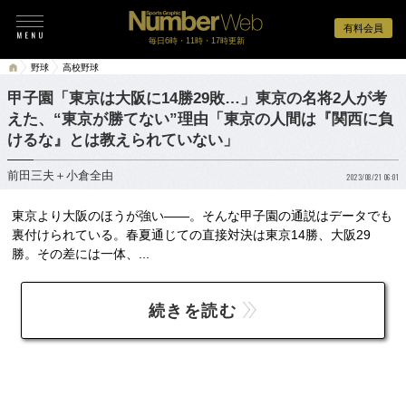
有料会員
毎日6時・11時・17時更新
野球
高校野球
甲子園「東京は大阪に14勝29敗…」東京の名将2人が考
えた、“東京が勝てない”理由「東京の人間は『関西に負
けるな』とは教えられていない」
前田三夫＋小倉全由
2023/08/21 06:01
東京より大阪のほうが強い――。そんな甲子園の通説はデータでも
裏付けられている。春夏通じての直接対決は東京14勝、大阪29
勝。その差には一体、...
続きを読む