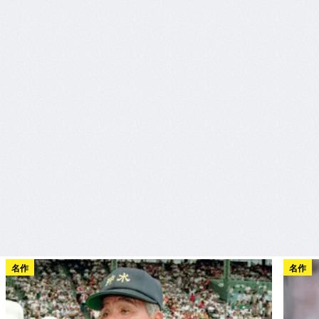
名作
名作