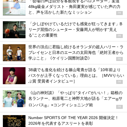
「会場の声は自分を客観視するバロメーター」柔道
48kg級金メダリスト・角田夏実が感じていた声の力
と、声を活かした新たなミッション
PR
「少しぼやけているだけでも感覚が狂ってきます」B
リーグ屈指のシューター・安藤周人が明かす“見え
る”ことの重要性
PR
世界の頂点に君臨し続けるオランダの超人ハリー・ラ
ブレイセンと日本のエースの太田海也「絶対王者から
学ぶこと」《ケイリン国際対談②》
PR
38歳でも進化を続ける篠山竜青が語る「10年前より
バスケが上手くなっている」理由とは。［MVVりらい
ぶ賞 受賞者インタビュー］
PR
《山の神対談》「やっぱり“タイパ”がいい！」箱根の
名ランナー、柏原竜二と神野大地が語る「エアー
サ
®
ロンパス
」×コンディショニング術
®
PR
Number SPORTS OF THE YEAR 2026 開催決定！
2026年を代表するアスリートを表彰