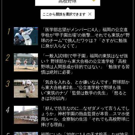
高校野球
×
ここから競技を選択できます
最新
24時間
週間
「医学部志望がメンバーに4人」福岡の公立進
学校が“甲子園出場”の衝撃…それでも東筑が“野
球のチーム”で挑んだワケは？「さすがに勉強
に身が入らなくて」
「一般入試9割で甲子園」福岡の東筑はなぜ強
い？ 野球部から東大合格の公立進学校「高校
野球は人間形成が目的ではない」「勉強する習
慣は絶対に必要」
「気合を入れる、とか嫌いなんです」野球部か
ら東大合格者2名…“公立進学校で野球も強
い”東筑のナゾ「監督は数学の先生」「怒ると
きは3分以内」
「好んで坊主なのに…なぜダメって言うんでし
ょうか」神村学園の熱血監督が本音…スマホ使
用ルール、全寮制の生活「それでも高校野球に
捧げる理由」
福岡にいた「20年に1人の天才投手」なぜ地元