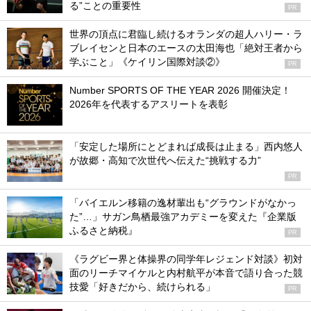
る”ことの重要性
PR
世界の頂点に君臨し続けるオランダの超人ハリー・ラ
ブレイセンと日本のエースの太田海也「絶対王者から
学ぶこと」《ケイリン国際対談②》
PR
Number SPORTS OF THE YEAR 2026 開催決定！
2026年を代表するアスリートを表彰
「安定した場所にとどまれば成長は止まる」西内悠人
が故郷・高知で次世代へ伝えた“挑戦する力”
PR
「バイエルン移籍の逸材輩出も“グラウンドがなかっ
た”…」サガン鳥栖最強アカデミーを変えた『企業版
ふるさと納税』
PR
《ラグビー界と体操界の同学年レジェンド対談》初対
面のリーチマイケルと内村航平が本音で語り合った競
技愛「好きだから、続けられる」
PR