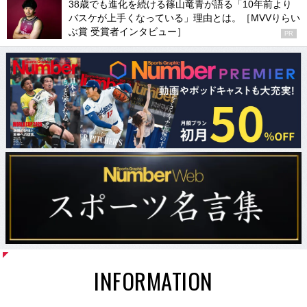
38歳でも進化を続ける篠山竜青が語る「10年前より
バスケが上手くなっている」理由とは。［MVVりらい
ぶ賞 受賞者インタビュー］
PR
INFORMATION