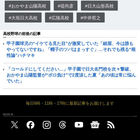
#おかやま山陽高校
#堤尚彦
#日大山形高校
#大垣日大高校
#広陵高校
#中井哲之
高校野球の前後の記事
甲子園球児の“イケてる見た目”が激変していた「細眉、今は誰も
やってないですね」「帽子のツバはまっすぐ」…それでも残る“根
性論”ハチマキ
「コールドにしてください…」甲子園で日大名門校を次々撃破、
おかやま山陽監督が“ボロ負け”で2度涙した夏「あの頃は常に悩ん
でいた」
毎日6時・11時・17時に最新記事をお届けします
FOLLOW US