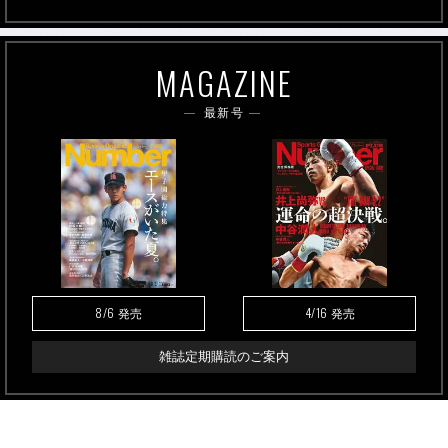
MAGAZINE
最新号
8/6
4/16
発売
発売
雑誌定期購読のご案内