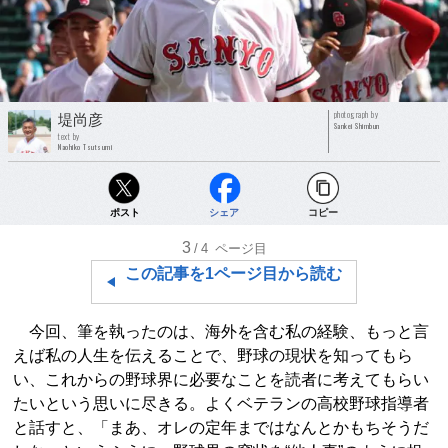
photograph by
堤尚彦
Sankei Shimbun
text by
Naohiko Tsutsumi
ポスト
シェア
コピー
3
/4
ページ目
この記事を1ページ目から読む
今回、筆を執ったのは、海外を含む私の経験、もっと言
えば私の人生を伝えることで、野球の現状を知ってもら
い、これからの野球界に必要なことを読者に考えてもらい
たいという思いに尽きる。よくベテランの高校野球指導者
と話すと、「まあ、オレの定年まではなんとかもちそうだ