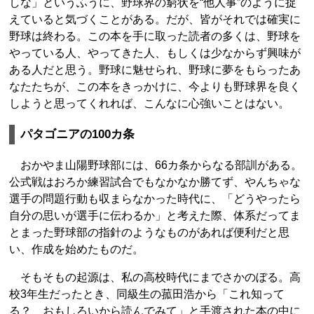
しな」というふうに、野球界の窮状を“他人事”のように捉
えていると気づくことがある。だが、皆がそれでは確実に
野球は終わる。この本を手に取った読者の多くは、野球を
やっている人、やってきた人、もしくは少なからず興味が
ある人だと思う。野球に魅せられ、野球に夢をもらったあ
なたたちが、この本をきっかけに、今よりも野球界を良く
しようと思ってくれれば、こんなに心強いことはない。
パタゴニアの100カ条
おかやま山陽野球部には、66カ条からなる部訓がある。
公式戦はおろか練習試合でもなかなか勝てず、やんちゃな
選手の問題行動も収まらなかった時代に、「どうやったら
自分の思いが選手に伝わるか」と考えた際、体系だってま
とまった野球部の指針のようなものがあれば便利だと思
い、作成を始めたものだ。
そもそもの起源は、私の高校時代にまでさかのぼる。高
校3年生だったとき、同級生の菰田浩から「これ知って
る？ おもしろいから読んでみて」と手渡された本の中に