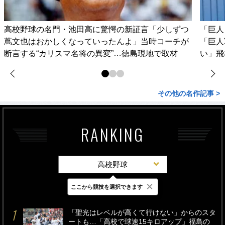
高校野球の名門・池田高に驚愕の新証言「少しずつ
「巨人
蔦文也はおかしくなっていったんよ」当時コーチが
「巨人
断言する“カリスマ名将の異変”…徳島現地で取材
い」飛
その他の名作記事 >
RANKING
高校野球
×
ここから競技を選択できます
最新
24時間
週間
「聖光はレベルが高くて行けない」からのスタ
ートも…「高校で球速15キロアップ」福島の