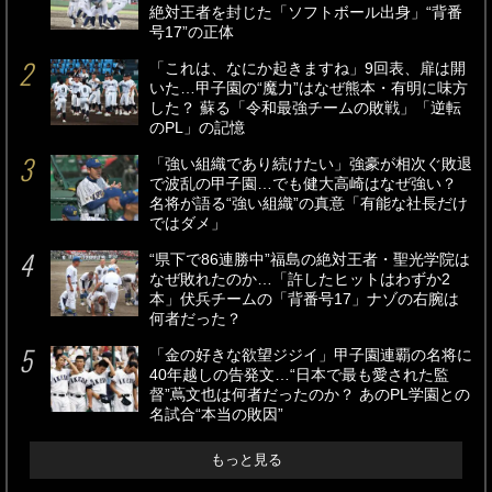
絶対王者を封じた「ソフトボール出身」“背番
号17”の正体
「これは、なにか起きますね」9回表、扉は開
いた…甲子園の“魔力”はなぜ熊本・有明に味方
した？ 蘇る「令和最強チームの敗戦」「逆転
のPL」の記憶
「強い組織であり続けたい」強豪が相次ぐ敗退
で波乱の甲子園…でも健大高崎はなぜ強い？
名将が語る“強い組織”の真意「有能な社長だけ
ではダメ」
“県下で86連勝中”福島の絶対王者・聖光学院は
なぜ敗れたのか…「許したヒットはわずか2
本」伏兵チームの「背番号17」ナゾの右腕は
何者だった？
「金の好きな欲望ジジイ」甲子園連覇の名将に
40年越しの告発文…“日本で最も愛された監
督”蔦文也は何者だったのか？ あのPL学園との
名試合“本当の敗因”
もっと見る