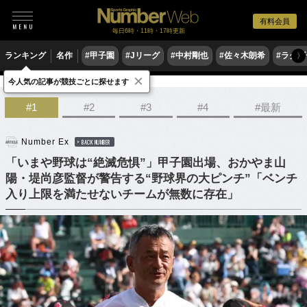
有料会員
毎日6時・11時・17時更新
ランキング
名作
#甲子園
#Jリーグ
#中村剛也
#佐々木朗希
#ラグ
〉
×
今人気の記事が競技ごとに探せます
野球
高校野球
#1
#2
#3
#4
#最新
Number Ex
BACK NUMBER
「いまや野球は“絶滅危惧”」甲子園出場、おかやま山
陽・堤尚彦監督が警告する“野球界の大ピンチ”「ベンチ
入り上限を満たせないチームが無数に存在」