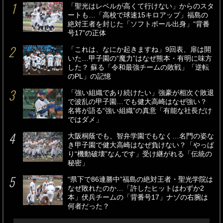
「聖光はレベルが高くて行けない」からのスタ
ートも…「高校で球速15キロアップ」福島の
絶対王者を封じた「ソフトボール出身」“背番
号17”の正体
「これは、なにか起きますね」9回表、扉は開
いた…甲子園の“魔力”はなぜ熊本・有明に味方
した？ 蘇る「令和最強チームの敗戦」「逆転
のPL」の記憶
「強い組織であり続けたい」強豪が相次ぐ敗退
で波乱の甲子園…でも健大高崎はなぜ強い？
名将が語る“強い組織”の真意「有能な社長だけ
ではダメ」
大阪桐蔭でも、智弁学園でもなく…名門の姿な
き甲子園で健大高崎はなぜ負けない？「やっぱ
り“機動破壊”なんです」受け継がれる「伝統の
秘密」
“県下で86連勝中”福島の絶対王者・聖光学院は
なぜ敗れたのか…「許したヒットはわずか2
本」伏兵チームの「背番号17」ナゾの右腕は
何者だった？