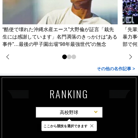
“酷使で壊れた沖縄水産エース”大野倫が証言「栽先
「先輩
生には感謝しています」名門凋落のきっかけは“ある
暴力事
事件”…最後の甲子園出場“98年最強世代”の無念
部で何
その他の名作記事 >
RANKING
高校野球
×
ここから競技を選択できます
最新
24時間
週間