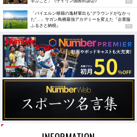
学ぶこと」《ケイリン国際対談②》
PR
「バイエルン移籍の逸材輩出も“グラウンドがなかっ
た”…」サガン鳥栖最強アカデミーを変えた『企業版
ふるさと納税』
PR
INFORMATION