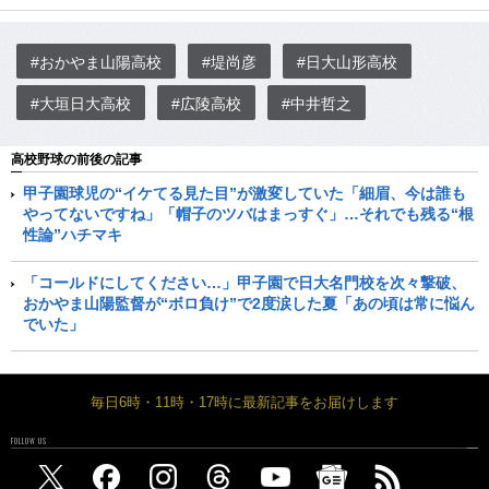
#おかやま山陽高校
#堤尚彦
#日大山形高校
#大垣日大高校
#広陵高校
#中井哲之
高校野球の前後の記事
甲子園球児の“イケてる見た目”が激変していた「細眉、今は誰も
やってないですね」「帽子のツバはまっすぐ」…それでも残る“根
性論”ハチマキ
「コールドにしてください…」甲子園で日大名門校を次々撃破、
おかやま山陽監督が“ボロ負け”で2度涙した夏「あの頃は常に悩ん
でいた」
毎日6時・11時・17時に最新記事をお届けします
FOLLOW US