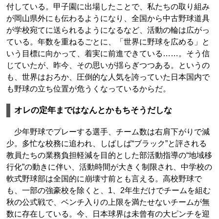
付している。甲子園に出場したことで、私たちの取り組み
が岡山県外にも伝わるようになり、全国から中古野球道具
が学校宛てに送られるようになるなど、活動の輪は広がっ
ている。年数を重ねるごとに、「世界に野球を広める」と
いう目標に向かって、着実に前進できている……。そう信
じていたが、昨今、その思いが揺らぎつつある。というの
も、世界はおろか、圧倒的な人気を誇っていた日本国内で
も野球の立ち位置が危うくなっているからだ。
オレの定年まではなんとかもちそうだしな
少年野球でプレーする選手、チーム数は右肩下がりで減
少。多忙な校務に追われ、しばしば“ブラック”と評される
教員たちの業務負担軽減を目的とした部活動指導の“地域移
行化”の動きに伴い、活動時間が大きく制限され、中学校の
軟式野球部は全国的に崩壊寸前とも言える。高校野球で
も、一部の強豪校を除くと、1、2年生だけでチームを組む
秋の公式戦で、ベンチ入りの上限を満たせないチームが無
数に存在している。今、日本球界は未曾有の大ピンチを迎