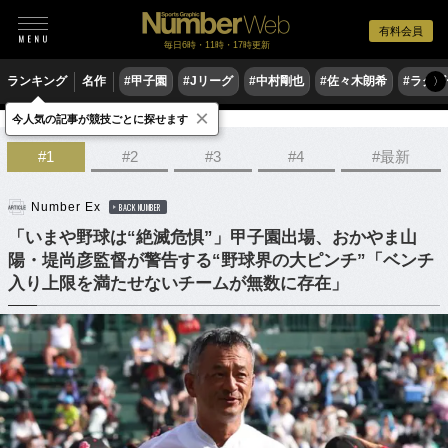
有料会員
毎日6時・11時・17時更新
ランキング
名作
#甲子園
#Jリーグ
#中村剛也
#佐々木朗希
#ラグ
〉
×
今人気の記事が競技ごとに探せます
野球
高校野球
#1
#2
#3
#4
#最新
Number Ex
BACK NUMBER
「いまや野球は“絶滅危惧”」甲子園出場、おかやま山
陽・堤尚彦監督が警告する“野球界の大ピンチ”「ベンチ
入り上限を満たせないチームが無数に存在」