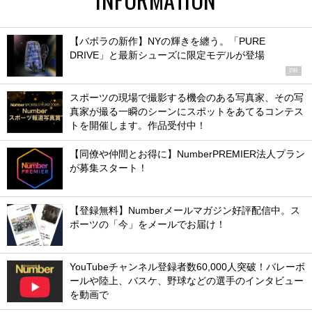
【バボラの新作】NYの輝きを纏う。「PURE
DRIVE」と最新シューズに限定モデルが登場
PR
スポーツの現場で撮影する機会のある写真家、その写
真家が撮る一瞬のシーンにスポットをあてるコンテス
トを開催します。作品受付中！
【同僚や仲間とお得に】NumberPREMIER法人プラン
が募集スタート！
【登録無料】Numberメールマガジン好評配信中。ス
ポーツの「今」をメールでお届け！
YouTubeチャンネル登録者数60,000人突破！バレーボ
ールや陸上、バスケ、野球などの選手のインタビュー
を動画で