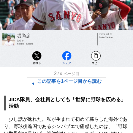
photograph by
堤尚彦
Sankei Shimbun
text by
Naohiko Tsutsumi
ポスト
シェア
コピー
2
/4
ページ目
この記事を1ページ目から読む
JICA隊員、会社員としても「世界に野球を広める」
活動
少し話が逸れた。私が生まれて初めて暮らした海外であ
り、野球後進国であるジンバブエで痛感したのは、「野球