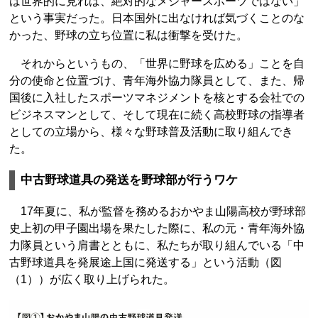
は世界的に見れば、絶対的なメジャースポーツではない」
という事実だった。日本国外に出なければ気づくことのな
かった、野球の立ち位置に私は衝撃を受けた。
それからというもの、「世界に野球を広める」ことを自
分の使命と位置づけ、青年海外協力隊員として、また、帰
国後に入社したスポーツマネジメントを核とする会社での
ビジネスマンとして、そして現在に続く高校野球の指導者
としての立場から、様々な野球普及活動に取り組んでき
た。
中古野球道具の発送を野球部が行うワケ
17年夏に、私が監督を務めるおかやま山陽高校が野球部
史上初の甲子園出場を果たした際に、私の元・青年海外協
力隊員という肩書とともに、私たちが取り組んでいる「中
古野球道具を発展途上国に発送する」という活動（図
（1））が広く取り上げられた。