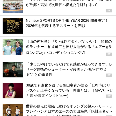
が故郷・高知で次世代へ伝えた“挑戦する力”
PR
Number SPORTS OF THE YEAR 2026 開催決定！
2026年を代表するアスリートを表彰
《山の神対談》「やっぱり“タイパ”がいい！」箱根の
名ランナー、柏原竜二と神野大地が語る「エアー
サ
®
ロンパス
」×コンディショニング術
®
PR
「少しぼやけているだけでも感覚が狂ってきます」B
リーグ屈指のシューター・安藤周人が明かす“見え
る”ことの重要性
PR
38歳でも進化を続ける篠山竜青が語る「10年前より
バスケが上手くなっている」理由とは。［MVVりらい
ぶ賞 受賞者インタビュー］
PR
世界の頂点に君臨し続けるオランダの超人ハリー・ラ
ブレイセンと日本のエースの太田海也「絶対王者から