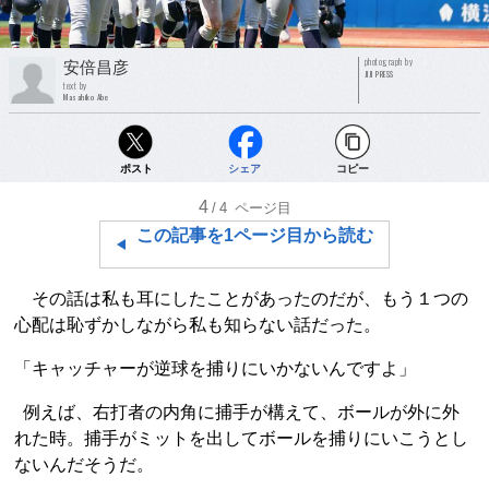
photograph by
安倍昌彦
JIJI PRESS
text by
Masahiko Abe
ポスト
シェア
コピー
4
/4
ページ目
この記事を1ページ目から読む
その話は私も耳にしたことがあったのだが、もう１つの
心配は恥ずかしながら私も知らない話だった。
「キャッチャーが逆球を捕りにいかないんですよ」
例えば、右打者の内角に捕手が構えて、ボールが外に外
れた時。捕手がミットを出してボールを捕りにいこうとし
ないんだそうだ。