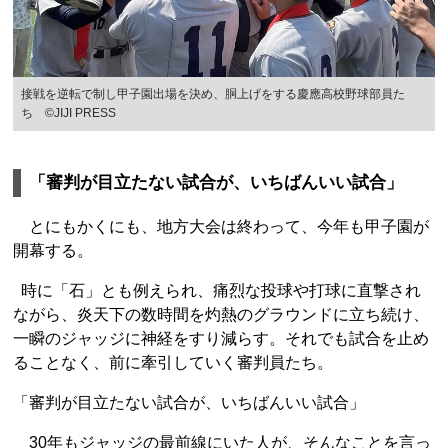
接戦を逆転で制し甲子園出場を決め、胴上げをする慶應高校野球部員た
ち ©JIJI PRESS
「審判が目立たない試合が、いちばんいい試合」
とにもかくにも、地方大会は終わって、今年も甲子園が
開幕する。
時に「石」とも例えられ、痛烈な投球や打球に直撃され
ながら、炎天下の数時間を灼熱のグラウンドに立ち続け、
一瞬のジャッジに神経をすり減らす。それでも試合を止め
ることなく、前に牽引していく審判員たち。
「審判が目立たない試合が、いちばんいい試合」
30年もジャッジの最前線にいた人が、そんなことを言っ