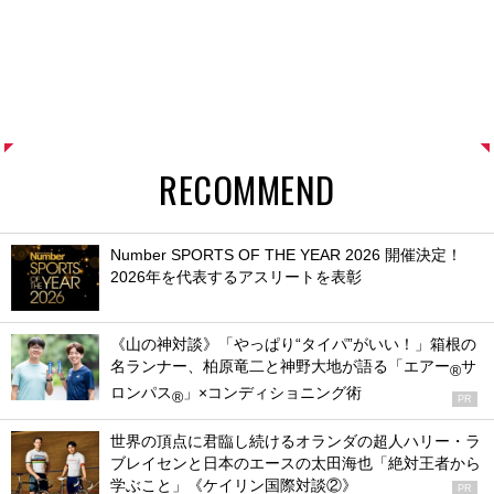
RECOMMEND
Number SPORTS OF THE YEAR 2026 開催決定！
2026年を代表するアスリートを表彰
《山の神対談》「やっぱり“タイパ”がいい！」箱根の
名ランナー、柏原竜二と神野大地が語る「エアー
サ
®
ロンパス
」×コンディショニング術
®
PR
世界の頂点に君臨し続けるオランダの超人ハリー・ラ
ブレイセンと日本のエースの太田海也「絶対王者から
学ぶこと」《ケイリン国際対談②》
PR