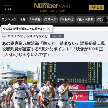
有料会員
毎日6時・11時・17時更新
ランキング
名作
#甲子園
#Jリーグ
#中村剛也
#佐々木朗希
#ラグ
〉
×
今人気の記事が競技ごとに探せます
野球
高校野球
マスクの窓から野球を見れば
BACK NUMBER
あの慶應高vs横浜高「踏んだ、踏まない」誤審疑惑…現
役審判員が証言する“意外なポイント”「映像が100％正
しいわけじゃないんです」