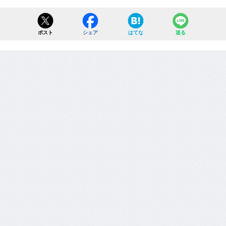
ポスト
シェア
はてな
送る