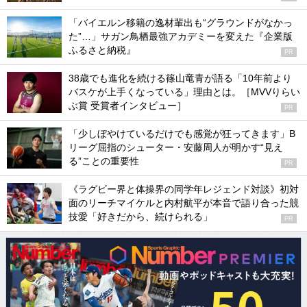
「バイエルン移籍の逸材輩出も“グラウンドがなかっ
た”…」サガン鳥栖最強アカデミーを変えた『企業版
ふるさと納税』
PR
38歳でも進化を続ける篠山竜青が語る「10年前より
バスケが上手くなっている」理由とは。［MVVりらい
ぶ賞 受賞者インタビュー］
PR
「少しぼやけているだけでも感覚が狂ってきます」B
リーグ屈指のシューター・安藤周人が明かす“見え
る”ことの重要性
PR
《ラグビー界と体操界の同学年レジェンド対談》初対
面のリーチマイケルと内村航平が本音で語り合った競
技愛「好きだから、続けられる」
PR