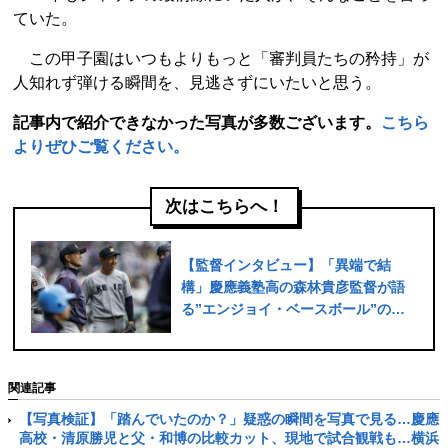
ていた。
この甲子園はいつもよりもっと「審判員たちの矜持」が
人知れず弾ける瞬間を、見逃さずにいたいと思う。
記事内で紹介できなかった写真が多数ございます。
こちら
よりぜひご覧ください。
次はこちらへ！
【監督インタビュー】「異端で結
構」慶應義塾高の森林貴彦監督が語
る”エンジョイ・ベースボール”の真
相「坊主頭は…」「（清原勝児は）
純粋に野球が好き」
関連記事
【写真検証】「踏んでいたのか？」疑惑の瞬間を写真で見る…慶應
高校・清原勝児と父・和博の比較カット、現地で試合観戦も…横浜