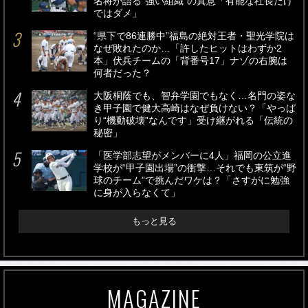
名将が語る“強い組織”の真意「有能な社長だけ
ではダメ」
“県下で86連勝中”福島の絶対王者・聖光学院は
なぜ敗れたのか…「許したヒットはわずか2
本」伏兵チームの「背番号17」ナゾの右腕は
何者だった？
大阪桐蔭でも、智弁学園でもなく…名門の姿な
き甲子園で健大高崎はなぜ負けない？「やっぱ
り“機動破壊”なんです」受け継がれる「伝統の
秘密」
「医学部志望がメンバーに4人」福岡の公立進
学校が“甲子園出場”の衝撃…それでも東筑が“野
球のチーム”で挑んだワケは？「さすがに勉強
に身が入らなくて」
もっと見る
MAGAZINE