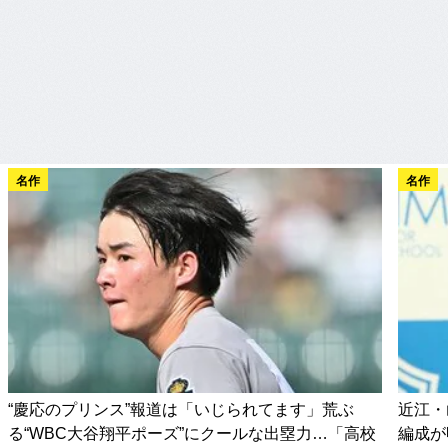
名作
名作
“慶応のプリンス”報道は「いじられてます」荒ぶ
近江・
る“WBC大谷翔平ポーズ”にクールな出塁力…「高校
編成が