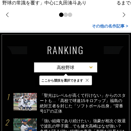
野球の常識を覆す」中心に丸田湊斗あり
るまで
その他の名作記事 >
RANKING
高校野球
×
ここから競技を選択できます
最新
24時間
週間
「聖光はレベルが高くて行けない」からのスタ
ートも…「高校で球速15キロアップ」福島の
絶対王者を封じた「ソフトボール出身」“背番
号17”の正体
「強い組織であり続けたい」強豪が相次ぐ敗退
で波乱の甲子園…でも健大高崎はなぜ強い？