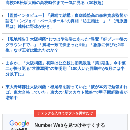
高校OB松坂大輔の高校時代まで一気に見る（30枚超）
【監督インタビュー】「異端で結構」慶應義塾高の森林貴彦監督が
語る”エンジョイ・ベースボール”の真相「坊主頭は…」「（清原勝
児は）純粋に野球が好き」
【現地報告】大阪桐蔭“じつは準決勝にあった”異変「好プレー後の
グラウンドで…」「満場一致で決まった4番」「急激に伸びた2年
生」なぜ王者は敗れたのか？
まさか…「大阪桐蔭」初陣は公立校に初戦敗退「第1期生」今中慎
二が振り返る“常勝軍団”の黎明期「100人いた同期生が5月には半
分以下に」
東大野球部は大阪桐蔭・根尾昂を誘っていた「彼が本気で勉強すれ
ば、東大合格していた」東大の“新スカウト戦略”で甲子園経験者が
増加中
チェックを入れてボタンを押すだけ
Number Webを見つけやすくする