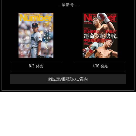
最新号
8/6
4/16
発売
発売
雑誌定期購読のご案内