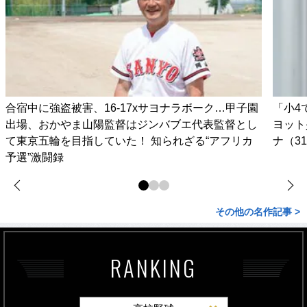
合宿中に強盗被害、16-17xサヨナラボーク…甲子園
「小4
出場、おかやま山陽監督はジンバブエ代表監督とし
ヨット
て東京五輪を目指していた！ 知られざる“アフリカ
ナ（3
予選”激闘録
その他の名作記事 >
RANKING