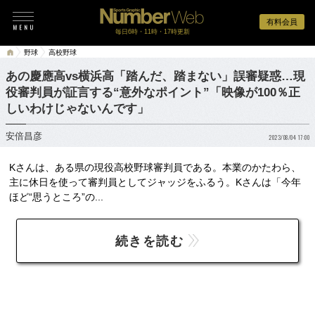
有料会員
毎日6時・11時・17時更新
野球
高校野球
あの慶應高vs横浜高「踏んだ、踏まない」誤審疑惑…現
役審判員が証言する“意外なポイント”「映像が100％正
しいわけじゃないんです」
安倍昌彦
2023/08/04 17:00
Kさんは、ある県の現役高校野球審判員である。本業のかたわら、
主に休日を使って審判員としてジャッジをふるう。Kさんは「今年
ほど“思うところ”の...
続きを読む