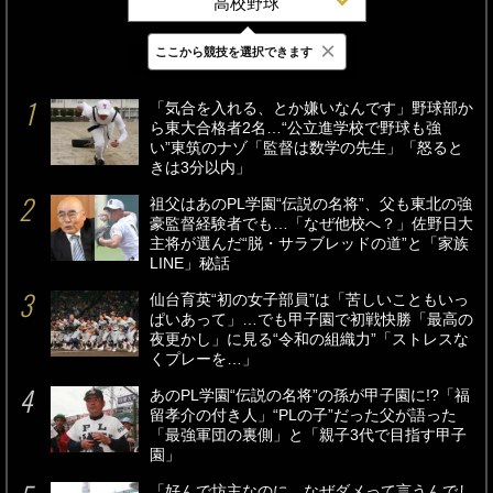
高校野球
×
ここから競技を選択できます
最新
24時間
週間
「気合を入れる、とか嫌いなんです」野球部か
ら東大合格者2名…“公立進学校で野球も強
い”東筑のナゾ「監督は数学の先生」「怒ると
きは3分以内」
祖父はあのPL学園“伝説の名将”、父も東北の強
豪監督経験者でも…「なぜ他校へ？」佐野日大
主将が選んだ“脱・サラブレッドの道”と「家族
LINE」秘話
仙台育英“初の女子部員”は「苦しいこともいっ
ぱいあって」…でも甲子園で初戦快勝「最高の
夜更かし」に見る“令和の組織力”「ストレスな
くプレーを…」
あのPL学園“伝説の名将”の孫が甲子園に!?「福
留孝介の付き人」“PLの子”だった父が語った
「最強軍団の裏側」と「親子3代で目指す甲子
園」
「好んで坊主なのに…なぜダメって言うんでし