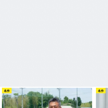
名作
名作