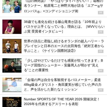
《山の神対談》「やっぱり“タイパ”がいい！」箱根の
名ランナー、柏原竜二と神野大地が語る「エアー
サ
®
ロンパス
」×コンディショニング術
®
PR
38歳でも進化を続ける篠山竜青が語る「10年前より
バスケが上手くなっている」理由とは。［MVVりらい
ぶ賞 受賞者インタビュー］
PR
世界の頂点に君臨し続けるオランダの超人ハリー・ラ
ブレイセンと日本のエースの太田海也「絶対王者から
学ぶこと」《ケイリン国際対談②》
PR
「少しぼやけているだけでも感覚が狂ってきます」B
リーグ屈指のシューター・安藤周人が明かす“見え
る”ことの重要性
PR
「会場の声は自分を客観視するバロメーター」柔道
48kg級金メダリスト・角田夏実が感じていた声の力
と、声を活かした新たなミッション
PR
Number SPORTS OF THE YEAR 2026 開催決定！
2026年を代表するアスリートを表彰