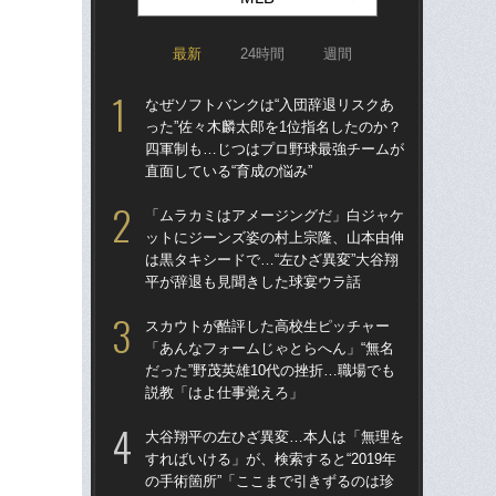
最新
24時間
週間
なぜソフトバンクは“入団辞退リスクあ
なぜ
った”佐々木麟太郎を1位指名したのか？
った
四軍制も…じつはプロ野球最強チームが
四
直面している“育成の悩み”
直面
「ムラカミはアメージングだ」白ジャケ
ス
ットにジーンズ姿の村上宗隆、山本由伸
「あ
は黒タキシードで…“左ひざ異変”大谷翔
だっ
平が辞退も見聞きした球宴ウラ話
説
スカウトが酷評した高校生ピッチャー
「
「あんなフォームじゃとらへん」“無名
ゃ
だった”野茂英雄10代の挫折…職場でも
茂英
説教「はよ仕事覚えろ」
た“
大谷翔平の左ひざ異変…本人は「無理を
「
すればいける」が、検索すると“2019年
も…
の手術箇所”「ここまで引きずるのは珍
の“