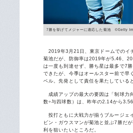
7勝を挙げてメジャーに適応した菊池 ©Getty Im
2019年3月21日、東京ドームでの
菊池だが、防御率は2019年が5.46、202
は一度も到達せず、勝ち星は最多で7
できたが、今季はオールスター前で早くも
ベル。先発として責任を果たしている
成績アップの最大の要因は「制球力向
数÷与四球数）は、昨年の2.14から3.
投打ともに大戦力が揃うブルージェイ
ビン・ガウスマンが菊池と並ぶ7勝だ
利を狙いたいところだ。