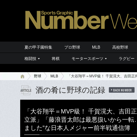
夏の甲子園特集
プロ野球
MLB
高校野球
格闘技
将棋
モータースポーツ
ラグビー
野球
MLB
「大谷翔平＝MVP級！ 千賀滉大、吉田
酒の肴に野球の記録
BACK NUMBER
「大谷翔平＝MVP級！ 千賀滉大、吉田
立派」「藤浪晋太郎は最悪扱いから一転
ました”な日本人メジャー前半戦通信簿