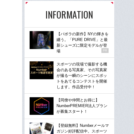
INFORMATION
【バボラの新作】NYの輝きを
纏う。「PURE DRIVE」と最
新シューズに限定モデルが登
場
PR
スポーツの現場で撮影する機
会のある写真家、その写真家
が撮る一瞬のシーンにスポッ
トをあてるコンテストを開催
します。作品受付中！
【同僚や仲間とお得に】
NumberPREMIER法人プラン
が募集スタート！
【登録無料】Numberメールマ
ガジン好評配信中。スポーツ