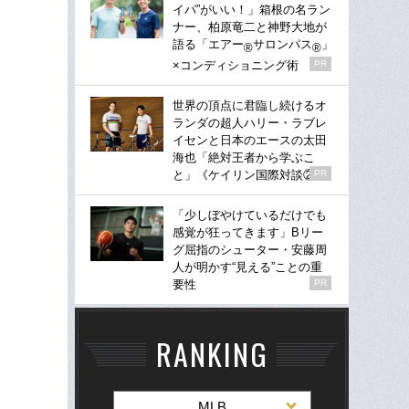
イパ”がいい！」箱根の名ラン
ナー、柏原竜二と神野大地が
語る「エアー
サロンパス
」
®
®
×コンディショニング術
PR
世界の頂点に君臨し続けるオ
ランダの超人ハリー・ラブレ
イセンと日本のエースの太田
海也「絶対王者から学ぶこ
と」《ケイリン国際対談②》
PR
「少しぼやけているだけでも
感覚が狂ってきます」Bリー
グ屈指のシューター・安藤周
人が明かす“見える”ことの重
要性
PR
RANKING
MLB