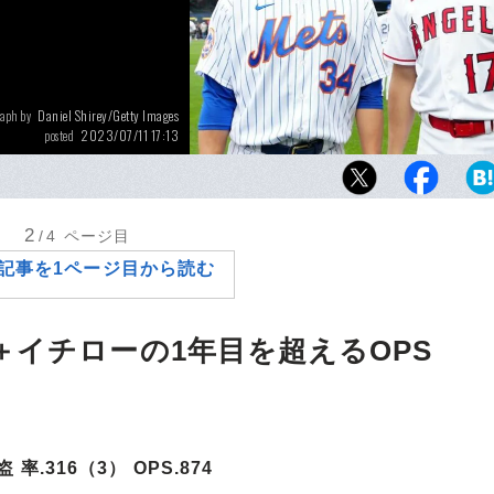
Daniel Shirey/Getty Images
raph by
2023/07/11 17:13
posted
オールスター前日、笑顔の千賀滉大と大谷翔
ジャーリーガー大活躍のシーズンとなってい
2
/4
ページ目
記事を1ページ目から読む
＋イチローの1年目を超えるOPS
率.316（3） OPS.874