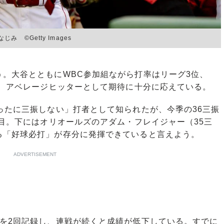
©Getty Images
。大谷とともにWBC参加組ながら打率はリーグ3位、
位、アベレージヒッターとして期待に十分に応えている。
ったに三振しない」打者として知られたが、今季の36三振
番目。下にはオリオールズのアダム・フレイジャー（35三
る「好球必打」が存分に発揮できていると言えよう。
ADVERTISEMENT
を2回記録し、連戦が続くと成績が低下している。すでに