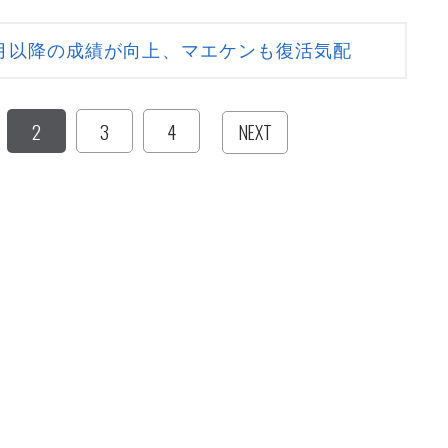
月以降の成績が向上、マエケンも復活気配
2
3
4
NEXT