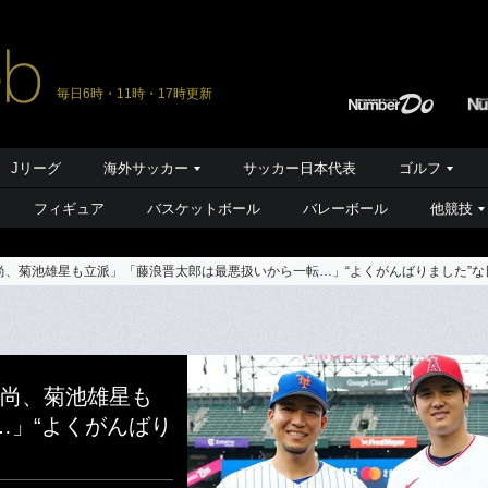
毎日6時・11時・17時更新
Jリーグ
海外サッカー
サッカー日本代表
ゴルフ
フィギュア
バスケットボール
バレーボール
他競技
正尚、菊池雄星も立派」「藤浪晋太郎は最悪扱いから一転…」“よくがんばりました”
正尚、菊池雄星も
…」“よくがんばり