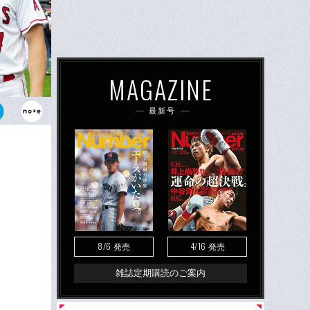
MAGAZINE
最新号
平。日本人メ
る
8/6
4/16
発売
発売
雑誌定期購読のご案内