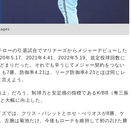
ages
イチローの引退試合でマリナーズからメジャーデビューした
0年5.17、2021年4.41、2022年5.19。規定投球回数に
勝どまりだった。それでも辛うじてメジャー契約をつない
7勝。防御率4.21は、リーグ防御率4.23とほぼ同じレ
と言えよう。
上」だろう。制球力と安定感の指標であるK/BB（奪三振
56と大幅に向上した。
ズでは、クリス・バシットとホセ・べリオスが8勝、ケ
が、左腕は菊池だけ。今後もローテを維持して初の2けた勝