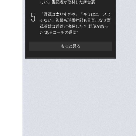
しい」番記者が取材した舞台裏
俸9
「野茂は太りすぎや」「キミはエースじ
「
ゃない」監督も球団幹部も苦言…なぜ野
ッ
茂英雄は近鉄と決裂した？ 野茂が怒っ
は黒
た“あるコーチの退団”
平
もっと見る