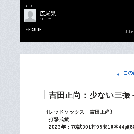
text by
広尾晃
Kou Hiroo
PROFILE
photog
この
吉田正尚：少ない三振
《レッドソックス 吉田正尚》
打撃成績
2023年：78試301打95安10本44点6盗 