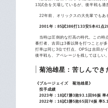
13試合を欠場しているが、後半戦も適
22年前、オリックスの大先輩でもあ
2001年：85試386打133安5本41点28
当時は圧倒的な打高の時代。この時点
番打者、吉田は3番以降を打つことが
打率は同じ3位で打点、OPSは吉田が
後半戦も、アベレージを残してほしい
菊池雄星：苦しんでき
《ブルージェイズ 菊池雄星》
投手成績
2023年：18試7勝3敗93.1回96振 率4
2022年：16試3勝5敗65回74振 率5.