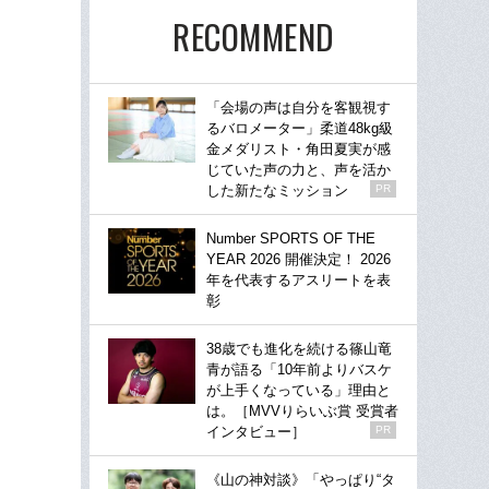
RECOMMEND
「会場の声は自分を客観視す
るバロメーター」柔道48kg級
金メダリスト・角田夏実が感
じていた声の力と、声を活か
した新たなミッション
PR
Number SPORTS OF THE
YEAR 2026 開催決定！ 2026
年を代表するアスリートを表
彰
38歳でも進化を続ける篠山竜
青が語る「10年前よりバスケ
が上手くなっている」理由と
は。［MVVりらいぶ賞 受賞者
インタビュー］
PR
《山の神対談》「やっぱり“タ