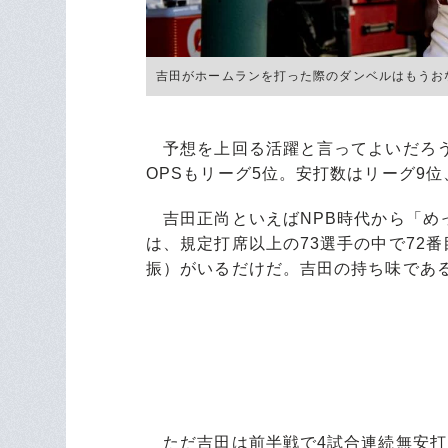
吉田がホームランを打った際のダンベルはもうおなじみ 
予想を上回る活躍と言ってよいだろう
OPSもリーグ5位。安打数はリーグ9
吉田正尚といえばNPB時代から「め
は、規定打席以上の73選手の中で72
振）がいるだけだ。吉田の持ち味であ
ただ吉田は前半戦で4試合連続無安打