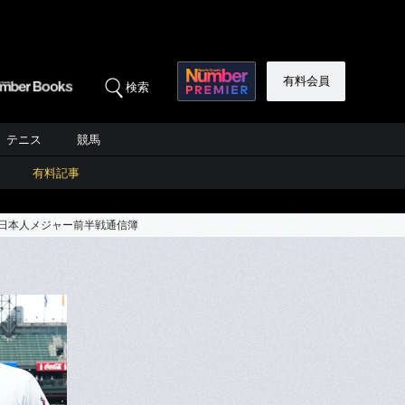
有料会員
検索
テニス
競馬
有料記事
な日本人メジャー前半戦通信簿