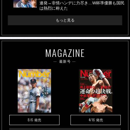
連発→非情ハンデに力尽き…W杯準優勝も国民
は熱烈に称えた
もっと見る
MAGAZINE
最新号
8/6
4/16
発売
発売