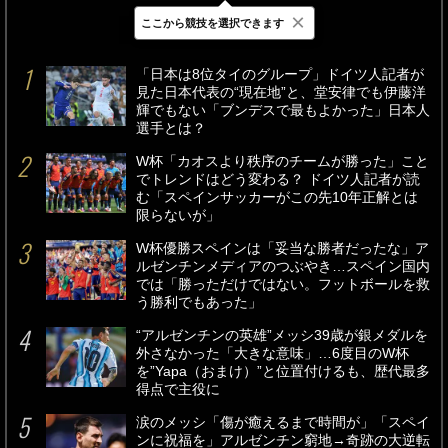
×
ここから競技を選択できます
最新
24時間
週間
「日本は8位タイのグループ」ドイツ人記者が
見た日本代表の“現在地”と、堂安律でも伊藤洋
輝でもない「ブンデスで最もよかった」日本人
選手とは？
W杯「カオスより秩序のチームが勝った」こと
でトレンドはどう変わる？ ドイツ人記者が読
む「スペインサッカーがこの先10年正解とは
限らないが」
W杯優勝スペインは「妥当な勝者だったな」ア
ルゼンチンメディアのつぶやき…スペイン国内
では「勝っただけではない。フットボールを救
う勝利でもあった」
“アルゼンチンの英雄”メッシ39歳が銀メダルを
外さなかった「大きな意味」…6度目のW杯
を”Yapa（おまけ）”と位置付けるも、歴代最多
得点で主役に
涙のメッシ「傷が癒えるまで時間が」「スペイ
ンに祝福を」アルゼンチン窮地→奇跡の大逆転