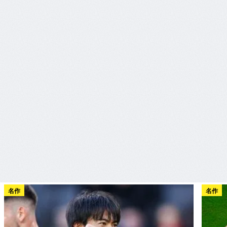
名作
名作