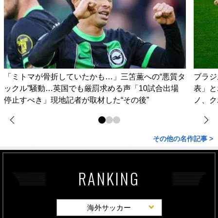
「ミトマが骨折していたかも…」三笘薫への“悪質タ
ブラジ
ックル”騒動…英国でも厳罰求める声「10試合出場
表」と
停止すべき」現地記者が取材した“その後”
ノ、ク
その他の名作記事 >
RANKING
海外サッカー