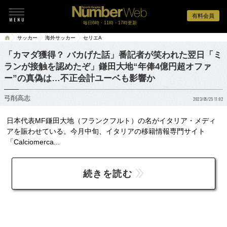
有料会員
毎日6時・11時・17時更新
サッカー
海外サッカー
セリエA
「カマダ獲得？ バカげた話」番記者が笑われた翌日「ミ
ランが接触を認めたぞ」鎌田大地“年俸4億円超オファ
ー”の真偽は…不正会計ユーベも影響か
弓削高志
2023/05/25 11:02
日本代表MF鎌田大地（フランクフルト）の名がイタリア・メディ
アを賑わせている。今月中旬、イタリアの移籍情報専門サイト
「Calciomerca...
続きを読む