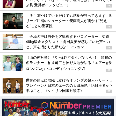
ぶ賞 受賞者インタビュー］
PR
「少しぼやけているだけでも感覚が狂ってきます」B
リーグ屈指のシューター・安藤周人が明かす“見え
る”ことの重要性
PR
「会場の声は自分を客観視するバロメーター」柔道
48kg級金メダリスト・角田夏実が感じていた声の力
と、声を活かした新たなミッション
PR
《山の神対談》「やっぱり“タイパ”がいい！」箱根の
名ランナー、柏原竜二と神野大地が語る「エアー
サ
®
ロンパス
」×コンディショニング術
®
PR
世界の頂点に君臨し続けるオランダの超人ハリー・ラ
ブレイセンと日本のエースの太田海也「絶対王者から
学ぶこと」《ケイリン国際対談②》
PR